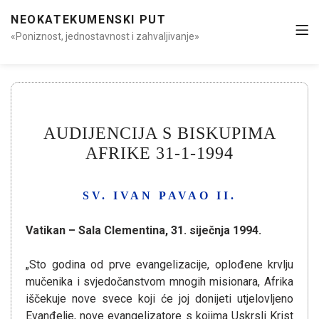
NEOKATEKUMENSKI PUT
«Poniznost, jednostavnost i zahvaljivanje»
AUDIJENCIJA S BISKUPIMA
AFRIKE 31-1-1994
SV. IVAN PAVAO II.
Vatikan – Sala Clementina, 31. siječnja 1994.
„Sto godina od prve evangelizacije, oplođene krvlju
mučenika i svjedočanstvom mnogih misionara, Afrika
iščekuje nove svece koji će joj donijeti utjelovljeno
Evanđelje, nove evangelizatore s kojima Uskrsli Krist