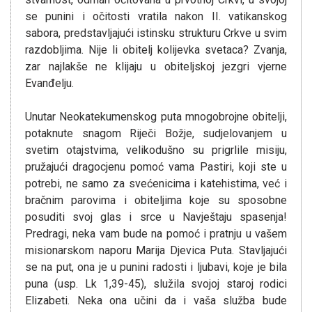
se punini i očitosti vratila nakon II. vatikanskog
sabora, predstavljajući istinsku strukturu Crkve u svim
razdobljima. Nije li obitelj kolijevka svetaca? Zvanja,
zar najlakše ne klijaju u obiteljskoj jezgri vjerne
Evanđelju.
Unutar Neokatekumenskog puta mnogobrojne obitelji,
potaknute snagom Riječi Božje, sudjelovanjem u
svetim otajstvima, velikodušno su prigrlile misiju,
pružajući dragocjenu pomoć vama Pastiri, koji ste u
potrebi, ne samo za svećenicima i katehistima, već i
bračnim parovima i obiteljima koje su sposobne
posuditi svoj glas i srce u Navještaju spasenja!
Predragi, neka vam bude na pomoć i pratnju u vašem
misionarskom naporu Marija Djevica Puta. Stavljajući
se na put, ona je u punini radosti i ljubavi, koje je bila
puna (usp. Lk 1,39-45), služila svojoj staroj rodici
Elizabeti. Neka ona učini da i vaša služba bude