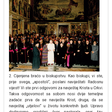
2. Cijenjena braćo u biskupstvu. Kao biskupi, vi ste,
prije svega, „apostoli“, poslani naviještati Radosnu
vijest! Vi ste prvi odgovorni za navještaj Krista u Crkvi.
Takva odgovornost sa sobom nosi dvije temeljne
zadaće: prva da se naviješta Krist, druga; da se
navještaj „utjelovi“ u životu konkretnih ljudi. Upravo
dodirujemo središnji čvor pastorala, onaj tzv.