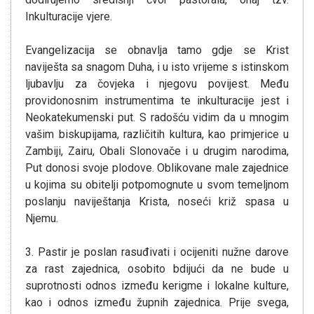
Inkulturacije vjere.
Evangelizacija se obnavlja tamo gdje se Krist
naviješta sa snagom Duha, i u isto vrijeme s istinskom
ljubavlju za čovjeka i njegovu povijest. Među
providonosnim instrumentima te inkulturacije jest i
Neokatekumenski put. S radošću vidim da u mnogim
vašim biskupijama, različitih kultura, kao primjerice u
Zambiji, Zairu, Obali Slonovače i u drugim narodima,
Put donosi svoje plodove. Oblikovane male zajednice
u kojima su obitelji potpomognute u svom temeljnom
poslanju naviještanja Krista, noseći križ spasa u
Njemu.
3. Pastir je poslan rasuđivati i ocijeniti nužne darove
za rast zajednica, osobito bdijući da ne bude u
suprotnosti odnos između kerigme i lokalne kulture,
kao i odnos između župnih zajednica. Prije svega,