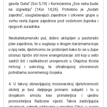
gasite Duha“ (Sol 5,19) i Korinćanima „Sve neka bude
na izgradnju“ (1Kor 14,26). Potrebno je „hodati
zajedno“, usuglašavajući zajednice i crkvene grupe u
svrhu rasta župne zajednice pod vodstvom župnika i
njegovih suradnika.
Neokatekumenski put, dobro uklopljen u pastoralni
plan zajednice, te u suglasju s drugim karizmama koje
u njoj rade, djelotvorno će pridonijeti kako bi se u župe
utisnuo tipični stil nove evangelizacije: stil koji u sebi
sadrži bit i radikalnost uronjenosti u Otajstva Krista
mrtvog i uskrslog, te ohrabrujućoj otvorenosti
potrebama suvremenog čovjeka.
4. U takvoj obnavljajućoj misionarskoj djelotvornosti
obitelj je bez daljnjega primarni subjekt i to u
dvojakom smislu kao primateljica i ujedno
pronositeljica Radosne vijesti. Takva zadivljujuća
stvarnost, odmah očitovana u prvotnoj Crkvi, u svojoj