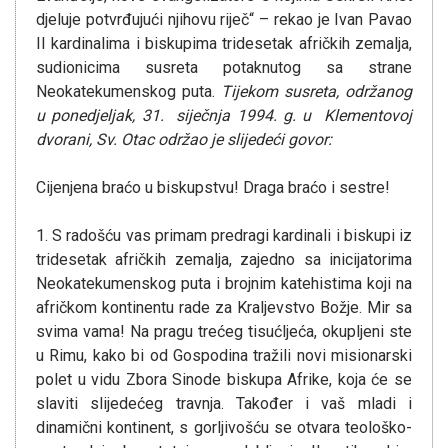
djeluje potvrđujući njihovu riječ“ – rekao je Ivan Pavao
II kardinalima i biskupima tridesetak afričkih zemalja,
sudionicima susreta potaknutog sa strane
Neokatekumenskog puta.
Tijekom susreta, održanog
u ponedjeljak, 31. siječnja 1994. g. u Klementovoj
dvorani, Sv. Otac održao je slijedeći govor:
Cijenjena braćo u biskupstvu! Draga braćo i sestre!
1. S radošću vas primam predragi kardinali i biskupi iz
tridesetak afričkih zemalja, zajedno sa inicijatorima
Neokatekumenskog puta i brojnim katehistima koji na
afričkom kontinentu rade za Kraljevstvo Božje. Mir sa
svima vama! Na pragu trećeg tisućljeća, okupljeni ste
u Rimu, kako bi od Gospodina tražili novi misionarski
polet u vidu Zbora Sinode biskupa Afrike, koja će se
slaviti slijedećeg travnja. Također i vaš mladi i
dinamični kontinent, s gorljivošću se otvara teološko-