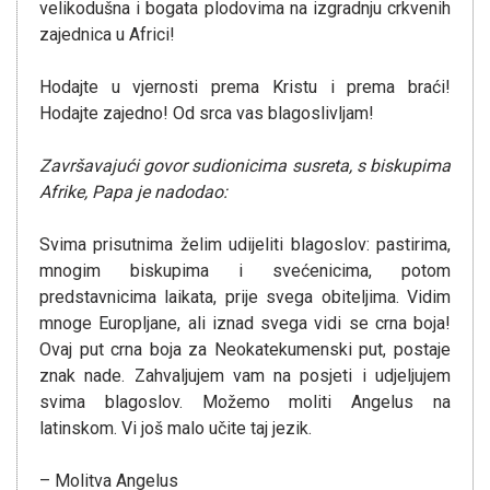
velikodušna i bogata plodovima na izgradnju crkvenih
zajednica u Africi!
Hodajte u vjernosti prema Kristu i prema braći!
Hodajte zajedno! Od srca vas blagoslivljam!
Završavajući govor sudionicima susreta, s biskupima
Afrike, Papa je nadodao:
Svima prisutnima želim udijeliti blagoslov: pastirima,
mnogim biskupima i svećenicima, potom
predstavnicima laikata, prije svega obiteljima. Vidim
mnoge Europljane, ali iznad svega vidi se crna boja!
Ovaj put crna boja za Neokatekumenski put, postaje
znak nade. Zahvaljujem vam na posjeti i udjeljujem
svima blagoslov. Možemo moliti Angelus na
latinskom. Vi još malo učite taj jezik.
– Molitva Angelus