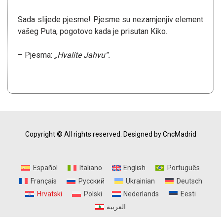
Sada slijede pjesme! Pjesme su nezamjenjiv element
vašeg Puta, pogotovo kada je prisutan Kiko.
– Pjesma:
„Hvalite Jahvu“.
Copyright © All rights reserved.
Designed by CncMadrid
Español
Italiano
English
Português
Français
Русский
Ukrainian
Deutsch
Hrvatski
Polski
Nederlands
Eesti
العربية