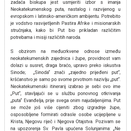
zadaća biskupa jest usmjeriti izbor s imanja
Neokatekumenskog puta, nastalog i razvijenog u
evropskom i latinsko-američkom ambijentu. Potrebito
je vodstvo rasvijetljenih Pastira Afrike i misionarskih
stručnjaka, kako bi Put bio prikladan različitim
potrebama i misiji različitih naroda.
S obzirom na međucrkvene odnose između
neokatekumenskih zajednica i župe, providnost vam
dolazi u susret, draga braćo, upravo preko iskustva
Sinode; „Sinoda“ znači „zajedno prijeđeni put“,
kršćanstvo je samo po svome prvotnom nazivlju „put“.
Neokatekumenski itinerarij izabrao je sebi ovo ime
„Put“, stavljajući se u službu ponovnog otkrivanja
„puta“ Evanđelja, prije svega onim najudaljenijima. Put
se može još više cijeniti zbog izgradnje župe,
osposobljene formirati odrasle osobe ucijepljene u
Krista, Njegovu riječ i Njegova Otajstva. Pozivam se
na upozorenja Sv. Pavla upućena Solunjanima: „Ne