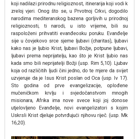
koji nadilazi prirodnu religioznost, itinerarija koji vodi k
zreloj vjeri. Onog što se, u Prvotnoj Crkvi, dogodilo
narodima mediteranskog bazena gorljivih u prirodnoj
religioznosti, ti narodi, u isto vrijeme, bili su
raspoloženi prihvatiti evanđeosku poruku. Evanđelje
sije u čovjekovo srce sjeme ljubavi (charitas), ljubavi
kako nas je ljubio Krist, ljubavi Božje, potpune ljubavi,
ljubavi prema neprijatelju, kao što je Krist ljubio nas
kada smo bili neprijatelji Božji (usp. Rim 5,10). Ljubav
koja od različitih ljudi čini jedno, do te mjere da svijet
uzvjeruje da je Isus Krist poslan od Oca (usp. Iv 17).
Sto godina od prve evangelizacije, oplođene
mučeničkom krvlju i svjedočanstvom mnogih
misionara, Afrika ima nove svece koji joj donose
utjelovljeno Evanđelje, novi evangelizatori s kojim
Uskrsli Krist djeluje potvrđujući njihovu riječ. (usp. Mk
16,20).