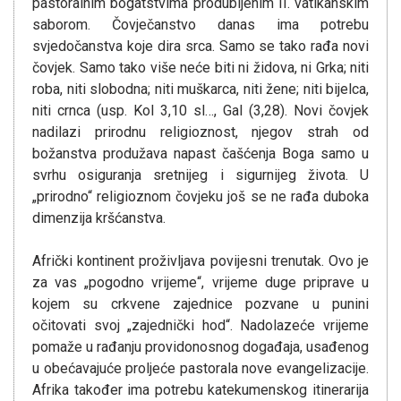
pastoralnim bogatstvima produbljenim II. vatikanskim
saborom. Čovječanstvo danas ima potrebu
svjedočanstva koje dira srca. Samo se tako rađa novi
čovjek. Samo tako više neće biti ni židova, ni Grka; niti
roba, niti slobodna; niti muškarca, niti žene; niti bijelca,
niti crnca (usp. Kol 3,10 sl…, Gal (3,28). Novi čovjek
nadilazi prirodnu religioznost, njegov strah od
božanstva produžava napast čašćenja Boga samo u
svrhu osiguranja sretnijeg i sigurnijeg života. U
„prirodno“ religioznom čovjeku još se ne rađa duboka
dimenzija kršćanstva.
Afrički kontinent proživljava povijesni trenutak. Ovo je
za vas „pogodno vrijeme“, vrijeme duge priprave u
kojem su crkvene zajednice pozvane u punini
očitovati svoj „zajednički hod“. Nadolazeće vrijeme
pomaže u rađanju providonosnog događaja, usađenog
u obećavajuće proljeće pastorala nove evangelizacije.
Afrika također ima potrebu katekumenskog itinerarija