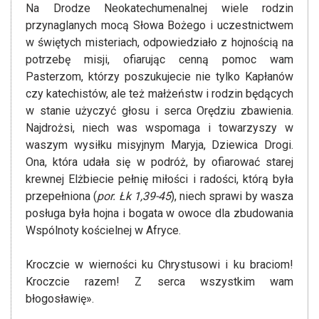
Na Drodze Neokatechumenalnej wiele rodzin
przynaglanych mocą Słowa Bożego i uczestnictwem
w świętych misteriach, odpowiedziało z hojnością na
potrzebę misji, ofiarując cenną pomoc wam
Pasterzom, którzy poszukujecie nie tylko Kapłanów
czy katechistów, ale też małżeństw i rodzin będących
w stanie użyczyć głosu i serca Orędziu zbawienia.
Najdrożsi, niech was wspomaga i towarzyszy w
waszym wysiłku misyjnym Maryja, Dziewica Drogi.
Ona, która udała się w podróż, by ofiarować starej
krewnej Elżbiecie pełnię miłości i radości, którą była
przepełniona (
por. Łk 1,39-45
), niech sprawi by wasza
posługa była hojna i bogata w owoce dla zbudowania
Wspólnoty kościelnej w Afryce.
Kroczcie w wierności ku Chrystusowi i ku braciom!
Kroczcie razem! Z serca wszystkim wam
błogosławię».