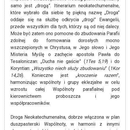
samo jest „drogą”. Itinerarium neokatechumenalne,
które wybrało dla siebie tę piękną nazwę „Droga”
oddaje się na służbę odkrycia „drogi” Ewangelii,
przede wszystkim dla tych, którzy są od niej dalecy.
Może być zatem ono pomocne do zbudowania Parafii
zdolnej do formowania dorosłych mocno
wszczepionych w Chrystusa, w Jego słowo i Jego
Misteria. Myślę o zachęcie apostoła Pawła do
Tesaloniczan: „Ducha nie gaście” (
1Tes 5,19
) i do
Koryntian: „
Wszystko niech służy zbudowaniu
” (
1Kor
14,26
). Konieczne jest „
kroczenie razem
”,
harmonizując wspólnoty i grupy eklezjalne w celu
wzrostu całej Wspólnoty parafialnej pod
kierownictwem proboszcza i jego
współpracowników.
Droga Neokatechumenalna, dobrze włączona w plan
duszpasterski Wspólnoty, w harmonii z innymi