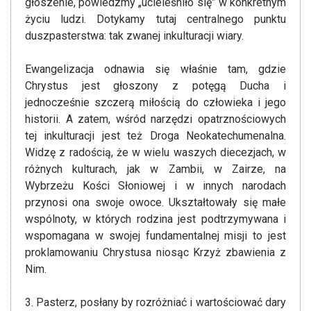
głoszenie, powiedzmy „ucieleśniło się” w konkretnym
życiu ludzi. Dotykamy tutaj centralnego punktu
duszpasterstwa: tak zwanej inkulturacji wiary.
Ewangelizacja odnawia się właśnie tam, gdzie
Chrystus jest głoszony z potęgą Ducha i
jednocześnie szczerą miłością do człowieka i jego
historii. A zatem, wśród narzędzi opatrznościowych
tej inkulturacji jest też Droga Neokatechumenalna.
Widzę z radością, że w wielu waszych diecezjach, w
różnych kulturach, jak w Zambii, w Zairze, na
Wybrzeżu Kości Słoniowej i w innych narodach
przynosi ona swoje owoce. Ukształtowały się małe
wspólnoty, w których rodzina jest podtrzymywana i
wspomagana w swojej fundamentalnej misji to jest
proklamowaniu Chrystusa niosąc Krzyż zbawienia z
Nim.
3. Pasterz, posłany by rozróżniać i wartościować dary