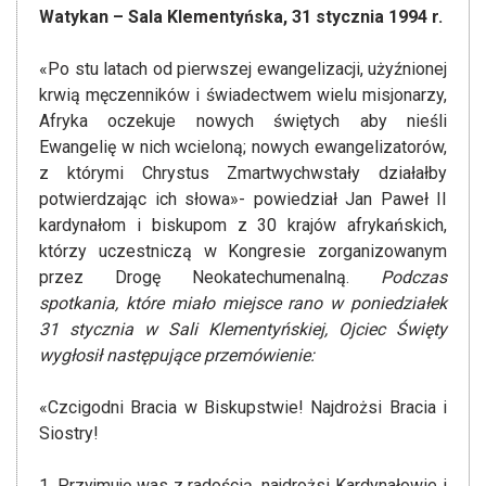
Watykan – Sala Klementyńska, 31 stycznia 1994 r.
«Po stu latach od pierwszej ewangelizacji, użyźnionej
krwią męczenników i świadectwem wielu misjonarzy,
Afryka oczekuje nowych świętych aby nieśli
Ewangelię w nich wcieloną; nowych ewangelizatorów,
z którymi Chrystus Zmartwychwstały działałby
potwierdzając ich słowa»- powiedział Jan Paweł II
kardynałom i biskupom z 30 krajów afrykańskich,
którzy uczestniczą w Kongresie zorganizowanym
przez Drogę Neokatechumenalną.
Podczas
spotkania, które miało miejsce rano w poniedziałek
31 stycznia w Sali Klementyńskiej, Ojciec Święty
wygłosił następujące przemówienie:
«Czcigodni Bracia w Biskupstwie! Najdrożsi Bracia i
Siostry!
1. Przyjmuję was z radością, najdrożsi Kardynałowie i