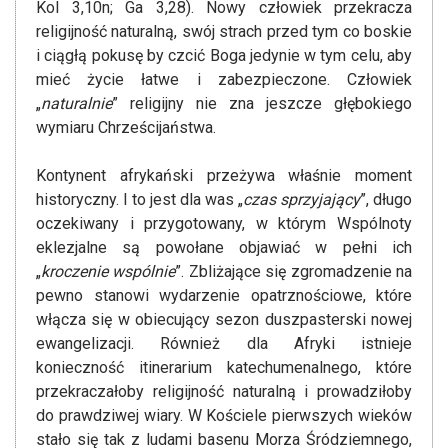
Kol 3,10n; Ga 3,28). Nowy człowiek przekracza
religijność naturalną, swój strach przed tym co boskie
i ciągłą pokusę by czcić Boga jedynie w tym celu, aby
mieć życie łatwe i zabezpieczone. Człowiek
„
naturalnie
” religijny nie zna jeszcze głębokiego
wymiaru Chrześcijaństwa.
Kontynent afrykański przeżywa właśnie moment
historyczny. I to jest dla was „
czas sprzyjający
”, długo
oczekiwany i przygotowany, w którym Wspólnoty
eklezjalne są powołane objawiać w pełni ich
„
kroczenie wspólnie
”. Zbliżające się zgromadzenie na
pewno stanowi wydarzenie opatrznościowe, które
włącza się w obiecujący sezon duszpasterski nowej
ewangelizacji. Również dla Afryki istnieje
konieczność itinerarium katechumenalnego, które
przekraczałoby religijność naturalną i prowadziłoby
do prawdziwej wiary. W Kościele pierwszych wieków
stało się tak z ludami basenu Morza Śródziemnego,