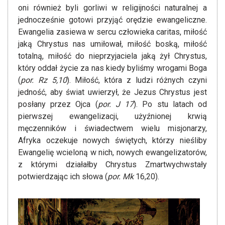
oni również byli gorliwi w religijności naturalnej a
jednocześnie gotowi przyjąć orędzie ewangeliczne.
Ewangelia zasiewa w sercu człowieka caritas, miłość
jaką Chrystus nas umiłował, miłość boską, miłość
totalną, miłość do nieprzyjaciela jaką żył Chrystus,
który oddał życie za nas kiedy byliśmy wrogami Boga
(
por. Rz 5,10
). Miłość, która z ludzi różnych czyni
jedność, aby świat uwierzył, że Jezus Chrystus jest
posłany przez Ojca (
por. J 17
). Po stu latach od
pierwszej ewangelizacji, użyźnionej krwią
męczenników i świadectwem wielu misjonarzy,
Afryka oczekuje nowych świętych, którzy nieśliby
Ewangelię wcieloną w nich, nowych ewangelizatorów,
z którymi działałby Chrystus Zmartwychwstały
potwierdzając ich słowa (
por. Mk
16,20).