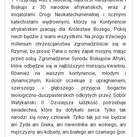
Biskupi z 30 narodów afrykańskich, wraz z
inicjatorami Drogi Neokatechumenalnej i licznymi
katechistami wędrownymi, którzy na Kontynencie
afrykańskim pracują dla Królestwa Bożego. Pokój
niech będzie z wami wszystkimi. Na progu trzeciego
millenium chrześcijaństwa zgromadziliście się w
Rzymie, by prosić Pana o nowy zapał misyjny, mając
przed sobą Zgromadzenie Synodu Biskupów Afryki,
które odbędzie się w najbliższym miesiącu kwietniu.
Również na waszym kontynencie, młodym i
dynamicznym, Kościół oczekuje z upragnieniem,
szerszego i głębszego przyjęcia bogactw
teologiczno-duszpasterskich odkrytych przez Sobór
Watykański II. Dzisiejsza ludzkość potrzebuje
świadectwa, które by dotykało serca. Tylko tak
narodzi się nowy człowiek. Tylko tak już nie będzie
ani Żyda ani Greka, ani niewolnika ani wolnego, ani
mężczyzny ani kobiety, ani białego ani czarnego (por.