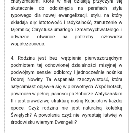
charyzmatami, które w niej działają przyczyni się
skutecznie do odciśnięcia na parafiach stylu
typowego dla nowej ewangelizacji, stylu, na który
składają się: istotowość i radykalność, zanurzenie w
tajemnicę Chrystusa umarłego i zmartwychwstałego, i
odważne otwarcie na potrzeby człowieka
współczesnego.
4. Rodzina jest bez wątpienia pierwszorzędnym
podmiotem tej odnowionej działalności misyjnej w
podwójnym sensie: odbiorcy i jednocześnie nośnika
Dobrej Nowiny. Ta wspaniała rzeczywistość, która
natychmiast objawiła się w pierwotnych Wspólnotach,
powróciła w pełnej jasności po Soborze Watykańskim
II i jest prawdziwą strukturą nośną Kościoła w każdej
epoce. Czyż rodzina nie jest naturalną kolebką
Świętych? A powołania czyż nie wyrastają łatwiej w
środowisku wiernym Ewangelii?