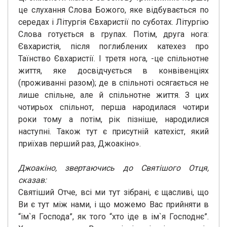
це слухання Слова Божого, яке відбувається по
середах і Літургія Євхаристії по суботах. Літургію
Слова готується в групах. Потім, друга нога:
Євхаристія, після поглиблених катехез про
Таїнство Євхаристії. І третя нога, -це спільнотне
життя, яке досвідчується в конвівенціях
(проживанні разом); де в спільноті осягається не
лише спільне, але й спільнотне життя. З цих
чотирьох спільнот, перша народилася чотири
роки тому а потім, рік пізніше, народилися
наступні. Також тут є присутній катехіст, який
приїхав перший раз, Джоакіно».
Джоакіно, звертаючись до Святішого Отця,
сказав:
Святіший Отче, всі ми тут зібрані, є щасливі, що
Ви є тут між нами, і що можемо Вас прийняти в
“ім`я Господа”, як того “хто іде в ім`я Господнє”.