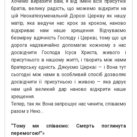
Хочемо виразити Вам, я від імені всіх присутніх
братів, велику радість, що можемо відкрити на
цій Неокатехуменальній Дорозі Церкву як нашу
матір, яка ведучи нас крок за кроком, наново
відкриває нам наше хрещення. Відчуваємо
безмірну вдячність Господу і Церкві, тому що ця
дорога надзвичайно допомагає кожному з нас
досвідчити Господа Ісуса Христа, живого і
присутнього в нашому житті, і творить між нами
братерську єдність. Дякуємо Церкві — і Вона тут
сьогодні між нами в особливий спосіб дозволяє
досвідчити її присутньою і живою — яка дарує
нам цей великий дар наново відкрити наше
хрещення.
Тепер, так як Вона запрошує нас чинити, співаємо
разом з Нею…
“Тому ми співаємо: Смерть поглинута
перемогою!”»