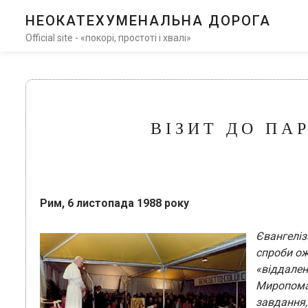
НЕОКАТЕХУМЕНАЛЬНА ДОРОГА
Official site - «покорі, простоті і хвалі»
ВІЗИТ ДО ПАР
Рим, 6 листопада 1988 року
Євангеліз
спроби ож
«віддале
Миропома
завдання,