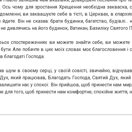
ає. Ось чому для зростання Хрещення необхідна закваска,
мленні, ви заквашуєте себе в тісті, в Церквах, в єпархіях
 йдете. Він не сказав: брати будинки, багатство, будівлі… н
не дивлячись на його будинок, Ватикан, Базиліку Святого П
рьох спостереженнях ви можете знайти себе, ви можете 
е бути. Але побачте в цих моїх словах моє благословення і
в благодаті Господа.
в шум в своєму серці, у своїй совісті, звичайно, відчува
 Дух, який працював, Благодать Господа, Святий Дух, який 
 залишити нас у спокої. Він прийшов, щоб принести нам ми
е для того, щоб принести нам комфортне, спокійне життя, ні,