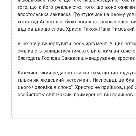
того, що є його реальністю, того, що воно означ
апостольська закваска. Грунтуючись на цьому усвідо
хотів від Апостолів, було повністю реалізовано: ви
відповідно до слова Христа. Також Папа Римський, 
Я не хочу вичерпувати весь аргумент. У цих чоти
сміливість залишатися тим, хто ви є, ким ви хочет
благодать Господа. Закваска, мандрування, зростає 
Катехист, який недавно сказав нам, що він відчува
тільки як людський інструмент. Насправді, це був
цього чоловіка в спокої. Христос не прийшов, щоб
особистість: світ Божий, примирення; він прийшов н