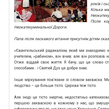
років і сь
Кілька ма
Неокатех
Після ко
Неокатехуменальної Дороги.
Папа після ласкавого вітання присутнім дітям сказ
«Євангельський радикалізм, який ми знаходимо на
учителем, «рабином», він вчив: але він розповів 
Отже: віддай своє життя. Я бачу, що це слово с
способами… і Святий Дух це добре знає.
Інше міркування пов’язане зі словом закваска. Ми
людство – це більше тісто. Церква теж тісто.
Але іноді це тісто інертне, недостатньо катехиз
першою закваскою в кожному з нас, що змушує н
інформовані про те, що таке наше Хрещення. Свят