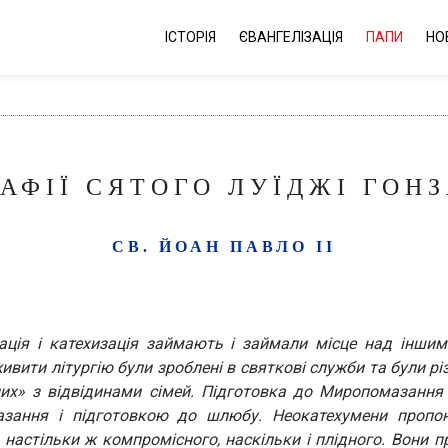
ІСТОРІЯ
ЄВАНГЕЛІЗАЦІЯ
ПАПИ
НО
АФІЇ СЯТОГО ЛУЇДЖІ ГОНЗ
СВ. ЙОАН ПАВЛО ІІ
ація і катехизація займають і займали місце над іншими
ивити літургію були зроблені в святкові служби та були різ
них» з відвідинами сімей. Підготовка до Миропомазання
зання і підготовкою до шлюбу. Неокатехумени пропо
 настільки ж компромісного, наскільки і плідного. Вони п