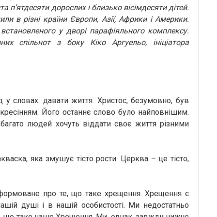
ста п’ятдесяти дорослих і близько вісімдесяти дітей.
ли в різні країни Європи, Азії,
Африки і Америки.
встановленого у дворі парафіяльного комплексу.
них спільнот з боку Кіко Аргуельо, ініціатора
 у словах: давати життя. Христос, безумовно, був
оскресінням. Його останнє слово було найповнішим.
 багато людей хочуть віддати своє життя різними
васка, яка змушує тісто рости. Церква – це тісто,
інформоване про те, що таке хрещення. Хрещення є
шій душі і в нашій особистості. Ми недостатньо
, що таке наше Хрещення. Ми, однак, завжди нижче