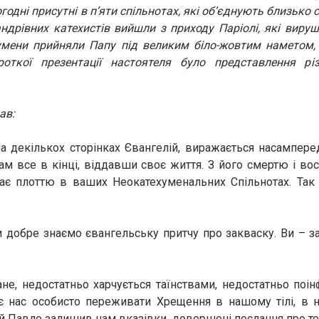
огодні присутні в п’яти спільнотах, які об’єднують близько 
ндрівних катехистів вийшли з приходу Паріолі, які вируши
умени прийняли Папу під великим біло-жовтим наметом, 
роткої презентації настоятеля було представлення різ
ав:
 декількох сторінках Євангелій, виражається насамперед
нам все в кінці, віддавши своє життя. З його смертю і в
тає плоттю в ваших Неокатехуменальних Спільнотах. Так
 добре знаємо євангельську притчу про закваску. Ви – зак
оване, недостатньо харчується таїнствами, недостатньо по
ас особисто переживати Хрещення в нашому тілі, в на
ий Павло залишив нам вказівки, довершені послання про те