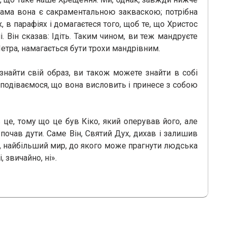
 сама вона є сакраментальною закваскою; потрібна
, в парафіях і домагаєтеся того, щоб те, що Христос
і. Він сказав: Ідіть. Таким чином, ви теж мандруєте
етра, намагається бути трохи мандрівним.
знайти свій образ, ви також можете знайти в собі
 сподіваємося, що вона висловить і принесе з собою
в це, тому що це був Кіко, який оперував його, але
почав дути. Саме Він, Святий Дух, дихав і залишив
р, найбільший мир, до якого може прагнути людська
 звичайно, ні».