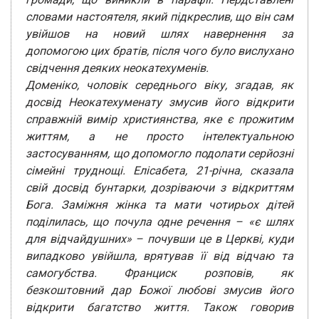
словами настоятеля, який підкреслив, що він сам
увійшов на новий шлях навернення за
допомогою цих братів, після чого було вислухано
свідчення деяких неокатехуменів.
Доменіко, чоловік середнього віку, згадав, як
досвід Неокатехуменату змусив його відкрити
справжній вимір християнства, яке є прожитим
життям, а не просто інтелектуальною
застосуванням, що допомогло подолати серйозні
сімейні труднощі. Елісабета, 21-річна, сказала
свій досвід бунтарки, дозріваючи з відкриттям
Бога. Заміжня жінка та мати чотирьох дітей
поділилась, що почула одне речення – «є шлях
для відчайдушних» – почувши це в Церкві, куди
випадково увійшла, врятував її від відчаю та
самогубства. Франциск розповів, як
безкоштовний дар Божої любові змусив його
відкрити багатство життя. Також говорив