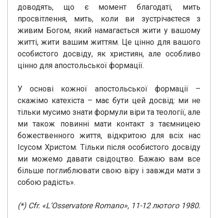
доводять, що є момент благодаті, мить
просвітлення, мить, коли ви зустрічаєтеся з
живим Богом, який намагається жити у вашому
житті, жити вашим життям. Це цінно для вашого
особистого досвіду, як християн, але особливо
цінно для апостольської формації.
У основі кожної апостольської формації –
скажімо катехіста – має бути цей досвід: ми не
тільки мусимо знати формули віри та теології, але
ми також повинні мати контакт з таємницею
божественного життя, відкритою для всіх нас
Ісусом Христом. Тільки після особистого досвіду
ми можемо давати свідоцтво. Бажаю вам все
більше поглиблювати свою віру і завжди мати з
собою радість».
(*) Cfr. «L’Osservatore Romano», 11-12 лютого 1980.