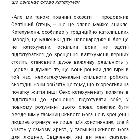
що означає слово катехумен.
«Але ми також повинні сказати, – продовжив
Святіший Отець, – що це слово майже зникло.
Катехумени, особливо у традиційно католицьких
народів, це маленькі діти, новонароджені. Але це
не катехумени, оскільки вони не здатні
підготуватися до Хрещення. Катехумени перших
століть становили дуже важливу реальність у
Церкві: я думаю, те, що вони робили для віри в
той час, неокатехуменальні спільноти роблять
сьогодні. Вони роблять це тому, що їх хрестили на
початку життя інші. Сенс катехуменату полягає в
підготовці до Хрещення; підготувати себе, у
повному розумінні цього слова, означає бути
введеним у таємниці живого Бога, бо в Хрещенні
людина отримує не лише ім’я християнина, але й
участь у самому Христі, у таємниці живого Бога
для людини. Свідчення, які ви мені сказали,