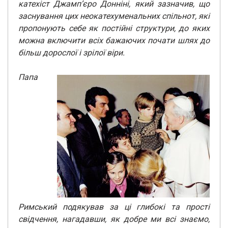
катехіст Джамп’єро Донніні, який зазначив, що
заснування цих неокатехуменальних спільнот, які
пропонують себе як постійні структури, до яких
можна включити всіх бажаючих почати шлях до
більш дорослої і зрілої віри.
Папа
Римський подякував за ці глибокі та прості
свідчення, нагадавши, як добре ми всі знаємо,