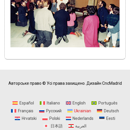
Авторське право © Усі права захищено.
Дизайн CncMadrid
Español
Italiano
English
Português
Français
Русский
Ukrainian
Deutsch
Hrvatski
Polski
Nederlands
Eesti
日本語
العربية