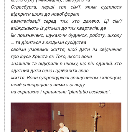
Страсбурга, перші три сім’ї, яким судилося
відкрити шлях до нової форми
євангелізації серед тих, хто далеко. Ці сім’ї
виїжджають із дітьми до тих кварталів, де
їм призначено, шукаючи будинок, роботу, школу
… та ділиться з людьми сусідства
своїми умовами життя, щоб дати їм свідчення
про Ісуса Христа як Того, якого вони
знайшли та відкрили в ньому, що він єдиний, хто
здатний дати сенс і здійснити своє
життя. Вони супроводжені священиком і хлопцем,
який співпрацює з ними з огляду
на справжнє і правильне “plantatio ecclesiae”.