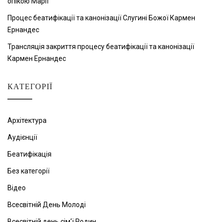
опікою Марії
Процес беатифікації та канонізації Слугині Божої Кармен
Ернандес
Трансляція закриття процесу беатифікації та канонізації
Кармен Ернандес
КАТЕГОРІЇ
Архітектура
Аудієнції
Беатифікація
Без категорії
Відео
Всесвітній День Молоді
Всесвітній день сім'ї Родин