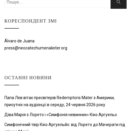
Пошук
КОРЕСПОНДЕНТ ЗМІ
Álvaro de Juana
press@neocatechumenaleiter.org
ОСТАННІ НОВИНИ
Папа Лев вітає пресвітерів Redemptoris Mater з Америки,
присутніх на аудієнції в середу, 24 червня 2026 року
Діва Марія з Лорето і «Симфонія невинних» Кіко Аргуельо
Симфонічний твір Кіко Аргуельйо: від Лорето до Мачерати під