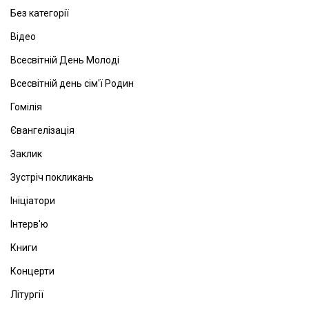
Без категорії
Відео
Всесвітній День Молоді
Всесвітній день сім'ї Родин
Гомілія
Євангелізація
Заклик
Зустріч покликань
Ініціатори
Інтерв'ю
Книги
Концерти
Літургії