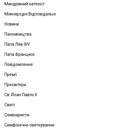
Мандрівний катехіст
Міжнародні Відповідальні
Новини
Паломництва
Папа Лев ХІV
Папа Франциск
Повідомлення
Премії
Пресвітери
Св. Йоан Павло ІІ
Святі
Семінаристи
Симфонічне святкування