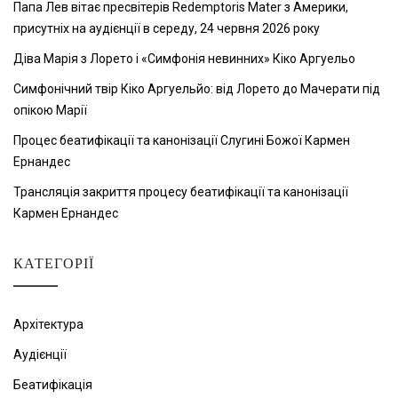
Папа Лев вітає пресвітерів Redemptoris Mater з Америки,
присутніх на аудієнції в середу, 24 червня 2026 року
Діва Марія з Лорето і «Симфонія невинних» Кіко Аргуельо
Симфонічний твір Кіко Аргуельйо: від Лорето до Мачерати під
опікою Марії
Процес беатифікації та канонізації Слугині Божої Кармен
Ернандес
Трансляція закриття процесу беатифікації та канонізації
Кармен Ернандес
КАТЕГОРІЇ
Архітектура
Аудієнції
Беатифікація