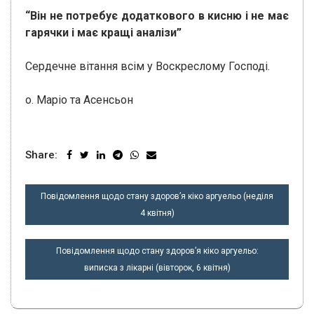
“Він не потребує додаткового в кисню і не має
гарячки і має кращі аналізи”
Сердечне вітання всім у Воскреслому Господі.
о. Маріо та Асенсьон
Share:
НАВІГАЦІЯ
Повідомлення щодо стану здоров’я кіко аргуельо (неділя
ЗАПИСІВ
4 квітня)
Повідомлення щодо стану здоров’я кіко аргуельо:
виписка з лікарні (вівторок, 6 квітня)