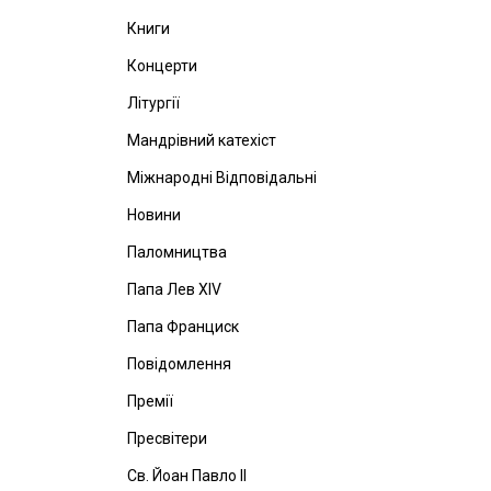
Книги
Концерти
Літургії
Мандрівний катехіст
Міжнародні Відповідальні
Новини
Паломництва
Папа Лев ХІV
Папа Франциск
Повідомлення
Премії
Пресвітери
Св. Йоан Павло ІІ