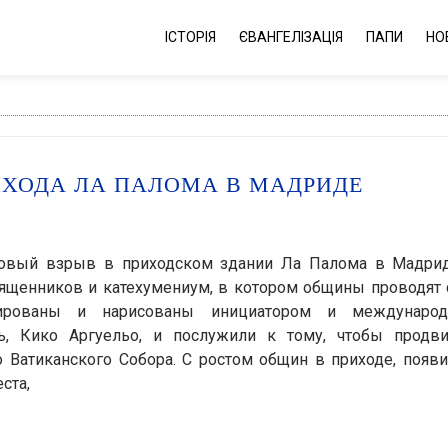
ІСТОРІЯ
ЄВАНГЕЛІЗАЦІЯ
ПАПИ
НО
ИХОДА ЛА ПАЛОМА В МАДРИДЕ
зовый взрыв в приходском здании Ла Палома в Мадрид
вященников и катехумениум, в котором общины проводят
тированы и нарисованы инициатором и междунаро
ь, Кико Аргуельо, и послужили к тому, чтобы продви
о Ватиканского Собора. С ростом общин в приходе, появ
ста,