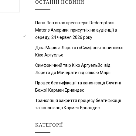
ОСТАННІ НОВИНИ
Папа Лев вітає пресвітерів Redemptoris
Mater з Америки, присутніх на аудієнції в
середу, 24 червня 2026 року
Діва Марія з Лорето і «Симфонія невинних»
Кіко Аргуельо
Симфонічний твір Кіко Аргуельйо: від
Лорето до Мачерати під опікою Марії
Процес беатифікації та канонізації Слугині
Божої Кармен Ернандес
Трансляція закриття процесу беатифікації
та канонізації Кармен Ернандес
КАТЕГОРІЇ