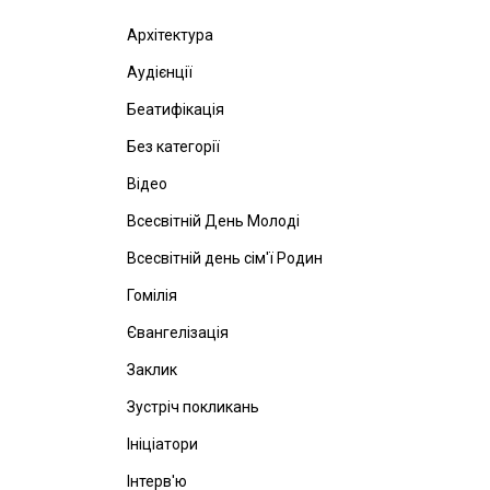
Архітектура
Аудієнції
Беатифікація
Без категорії
Відео
Всесвітній День Молоді
Всесвітній день сім'ї Родин
Гомілія
Євангелізація
Заклик
Зустріч покликань
Ініціатори
Інтерв'ю