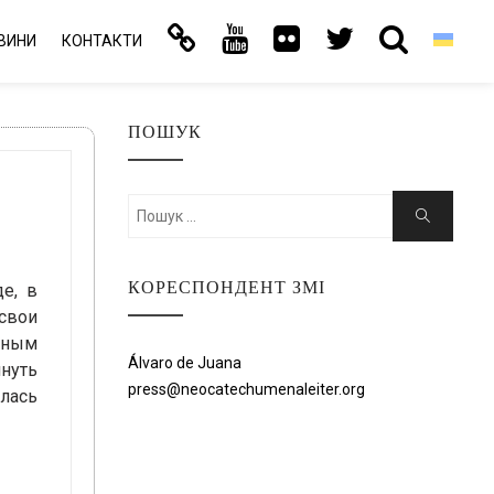
ВИНИ
КОНТАКТИ
ПОШУК
Шукати:
Пошук
КОРЕСПОНДЕНТ ЗМІ
е, в
 свои
дным
Álvaro de Juana
нуть
press@neocatechumenaleiter.org
илась