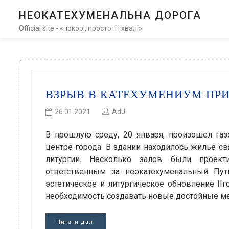
НЕОКАТЕХУМЕНАЛЬНА ДОРОГА
Official site - «покорі, простоті і хвалі»
ВЗРЫВ В КАТЕХУМЕНИУМ ПР
26.01.2021
AdJ
В прошлую среду, 20 января, произошел га
центре города. В здании находилось жилье с
литургии. Несколько залов были проек
ответственным за неокатехуменальный Пут
эстетическое и литургическое обновление IIг
необходимость создавать новые достойные ме
Читати далі