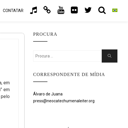
CONTATAR
PROCURA
Search
Search
for:
CORRESPONDENTE DE MÍDIA
a, em
m” em
Álvaro de Juana
 pelo
press@neocatechumenaleiter.org