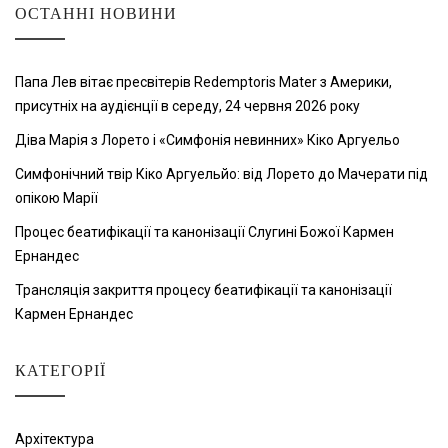
ОСТАННІ НОВИНИ
Папа Лев вітає пресвітерів Redemptoris Mater з Америки,
присутніх на аудієнції в середу, 24 червня 2026 року
Діва Марія з Лорето і «Симфонія невинних» Кіко Аргуельо
Симфонічний твір Кіко Аргуельйо: від Лорето до Мачерати під
опікою Марії
Процес беатифікації та канонізації Слугині Божої Кармен
Ернандес
Трансляція закриття процесу беатифікації та канонізації
Кармен Ернандес
КАТЕГОРІЇ
Архітектура