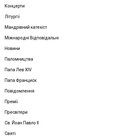
Концерти
Літургії
Мандрівний катехіст
Міжнародні Відповідальні
Новини
Паломництва
Папа Лев ХІV
Папа Франциск
Повідомлення
Премії
Пресвітери
Св. Йоан Павло ІІ
Святі