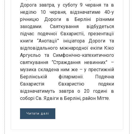
Дорога завтра, у суботу 9 червня та в
неділю 10 червня, відзначатиме 40-у
річницю Дороги в Берліні різними
заходами. Святкування відбудеться
підчас подячної Євхаристії, презентації
книги “Анотації” ініціатора Дороги та
відповідального міжнародної екіпи Кіко
Аргуєльо та Симфонічно-катехитичного
святкування “Страждання невинних” –
музика складена ним же – у престижній
Берлінській філармонії. Подячна
Євхаристія Євхаристію подяки
відзначатимуть завтра о 20 годині в
соборі Св. Ядвіги в Берліні, район Мітте.
Читати далі