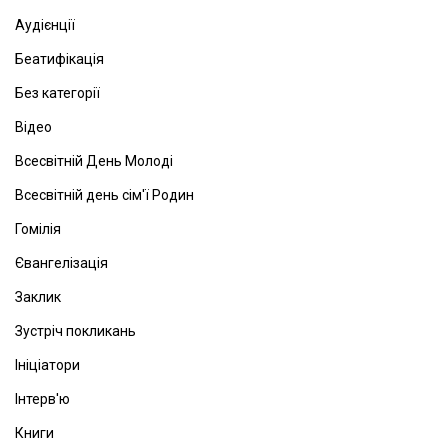
Аудієнції
Беатифікація
Без категорії
Відео
Всесвітній День Молоді
Всесвітній день сім'ї Родин
Гомілія
Євангелізація
Заклик
Зустріч покликань
Ініціатори
Інтерв'ю
Книги