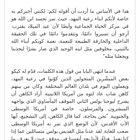
هذا في الأساس ما أردت أن أقوله لكم؛ لكنني أخبركم به
خاصة لأنكم ابناء رعية المهد، حيث سر تجسد ابن الله هو
في مركز الحياة الجماعية وأيضًا لأن عيد الميلاد يقترب.
أرجو أن تسيروا دائمًا، وتتقدموا دائمًا في تلك الحقيقة
الداخلية والخارقة الطبيعة للنعمة، نعمة كونكم أبناء الله
بالتبني، مخلوقين مثل ابنه الوحيد الذي صار بشرًا ليجذبنا
ويجعلنا مثله”.
عندما انتهى البابا من قول هذه الكلمات، قدّم له كيكو
بعض المبشّرين المتجولين الذين كوّنوا في رعية المهد،
ويعملون اليوم في بلدان العالم المختلفة. وكان من بينهم
كاهن شاب عاد لتوه من أمريكا اللاتينية. أراد الكاهن أن
يشرح ليوحنا بولس الثاني الموقف المأساوي الذي يواجهه
المبشرون والمرسلون، خاصة في أمريكا الوسطى
والجنوبية. “نحن بحاجة، كما قال الكاهن، إلى التشجيع، أيها
الأب الأقدس، لأن الوضع الذي تمر به أمريكا الوسطى
صعب للغاية. لقد عدنا مثل القديس بولس متسائلين عما إذا
كنا نعمل هباءً، لأننا نجد أنفسنا في موقف حيث لا نعرف ما