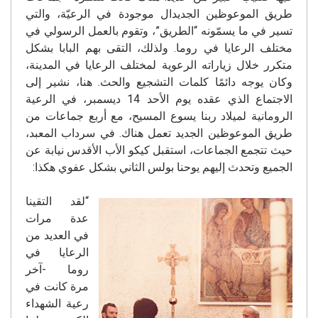
طريق الموعوظين الجديدال موجودة في الرعيّة، والتي
تسير في ما يسمّونه “الطريق”، وتقوم بالعمل الرسولي في
مختلف الرعايا في روما. ولذلك، التقى بهم البابا بشكل
متكرر خلال زياراته الرعوية لمختلف الرعايا في المدينة،
وكان يوجه دائمًا كلمات التشجيع والحث. هنا، نشير إلى
الاجتماع الذي عقده يوم الأحد 14 ديسمبر، في الرعية
الرومانية لميلاد ربنا يسوع المسيح، مع أربع جماعات من
طريق الموعوظين الجديد تعمل هناك. في سرداب المعبد،
حيث تتجمع الجماعات، استقبل كيكو الأب الأقدس نيابة عن
الجميع وتحدث إليهم يوحنا بولس الثاني بشكل عفوي هكذا:
“لقد التقينا
عدة مرات
في العديد من
الرعايا في
روما -آخر
مرة كانت في
رعية الشهداء