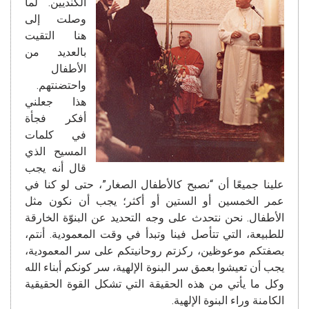
الكنديين. لما
وصلت إلى
هنا التقيت
بالعديد من
الأطفال
واحتضنتهم.
هذا جعلني
أفكر فجأة
في كلمات
المسيح الذي
قال أنه يجب
علينا جميعًا أن “نصبح كالأطفال الصغار”، حتى لو كنا في
عمر الخمسين أو الستين أو أكثر؛ يجب أن نكون مثل
الأطفال. نحن نتحدث على وجه التحديد عن البنوّة الخارقة
للطبيعة، التي تتأصل فينا وتبدأ في وقت المعمودية. أنتم،
بصفتكم موعوظين، ركزتم روحانيتكم على سر المعمودية،
يجب أن تعيشوا بعمق سر البنوة الإلهية، سر كونكم أبناء الله
وكل ما يأتي من هذه الحقيقة التي تشكل القوة الحقيقية
الكامنة وراء البنوة الإلهية.