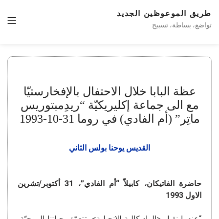
طريق الموعوظين الجديد
تواضع، بساطة، تسبيح
عظة البابا خلال الاحتفال بالإفخارستيّا
مع الى جماعة إكليريكيّة “ريدِمبتوريس
ماتِر” (أم الفادي) في روما 31-10-1993
القديس يوحنا بولس الثاني
حاضرة الفاتيكان، كابيلاّ “أم الفادي”، 31 أكتوبر/تشرين
الاول 1993
“عندما نقبل <الراديكالية الإنجيلية>، تتعمّق حياتنا الروحيّة،