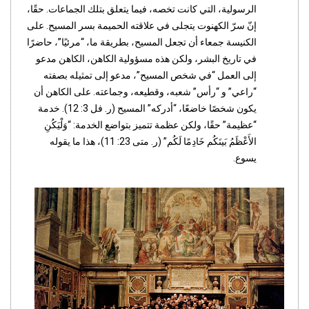
الرسولية، التي كانت تخصه، فيما يتعلق بتلك الجماعات. حقًا،
إنّ سرّ الكهنوت يتجلى في علاقته الحميمة بسر المسيح. على
الكنيسة جمعاء أن تجعل المسيح، بطريقة ما، “مرئيًا”، حاضرًا
في تاريخ البشر، ولكن هذه مسؤولية الكاهن، الكاهن مدعو
إلى العمل “في شخص المسيح”، مدعو إلى تمثيله بصفته
“راعي” و “رأس” شعبه، وقطيعه، وجماعته. على الكاهن أن
يكون شخصًا خاضعًا، “أدركه” المسيح (ر. فل 3: 12). خدمة
“عظيمة” حقًا، ولكن عظمة تتميز بتواضع الخدمة: “وَلْيَكُنِ
الأَعْظَمُ بَينَكُم خَادِمًا لَكُم” (ر. متى 23: 11)، هذا ما يقوله
يسوع.