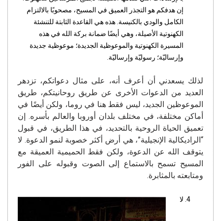
إن هدفكم هو التجذر العميق في المسيح، مصحوبًا بالالتزام
الكامل والودي بالكنيسة. هذه هي القاعدة الثابتة للتنشئة
الكهنوتية الأصيلة، وهي أيضًا ضمانة بركة الله في هذه
المسيرة الكهنوتية والموعوظية الجديدة؛ موعوظية جديدة
وإرساليّة؛ رسوليّة وإرساليّة.
لذلك يسعدني أن أعرف أنه، على مثال دعواتكم، تزدهر
العديد من الدعوات الأخرى عن طريق روحانيتكم، طريق
الموعوظين الجديد، ليس فقط هنا في روما، ولكن أيضًا في
أماكن مختلفة، في مختلف بلدان أوروبا والعالم بأسره. إن
تعميق الحياة الروحية بالتحديد، في هذا الطريق، في قبول
“الراديكالية الإنجيلية”، هي أرض أكثر خصوبة لنمو الدعوة. لا
يتوقف الله عن الدعوة، ولكن فقط الحميمية العميقة مع
المسيح تسمح بالاستماع إلى الصوت وقبوله على الفور
ومتابعته بالمثابرة.
لا