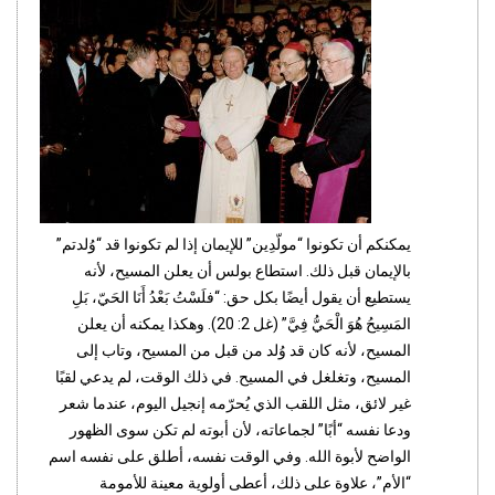
يمكنكم أن تكونوا “مولّدِين” للإيمان إذا لم تكونوا قد “وُلدتم”
بالإيمان قبل ذلك. استطاع بولس أن يعلن المسيح، لأنه
يستطيع أن يقول أيضًا بكل حق: “فلَسْتُ بَعْدُ أَنَا الحَيّ، بَلِ
المَسِيحُ هُوَ الْحَيُّ فِيَّ” (غل 2: 20). وهكذا يمكنه أن يعلن
المسيح، لأنه كان قد وُلد من قبل من المسيح، وتاب إلى
المسيح، وتغلغل في المسيح. في ذلك الوقت، لم يدعي لقبًا
غير لائق، مثل اللقب الذي يُحرّمه إنجيل اليوم، عندما شعر
ودعا نفسه “أبًا” لجماعاته، لأن أبوته لم تكن سوى الظهور
الواضح لأبوة الله. وفي الوقت نفسه، أطلق على نفسه اسم
“الأم”، علاوة على ذلك، أعطى أولوية معينة للأمومة