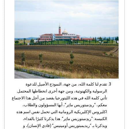
تقدم لنا كلمة الله، من جهة، النموذج الأصيل للدعوة
الرسولية والكهنوتية، ومن جهة أخرى انحطاطها المحتمل.
تأتي كلمة الله في هذه الليتورجيا بقصد من أجل هذا الاجتماع
معكم، “ريدِمبتوريس ماتِر”، أيها المسؤولون والطلاب،
اكليروس الإكليريكية الرومانية التي تحمل نفس اسم هذه
الكنيسة: “ريدِمبتوريس ماتِر”. هذا يذكرنا كثيرًا بالفداء،
ويذكرنا بـ “ريديمبتوريس أومينيس” (فادي الإنسان)، و