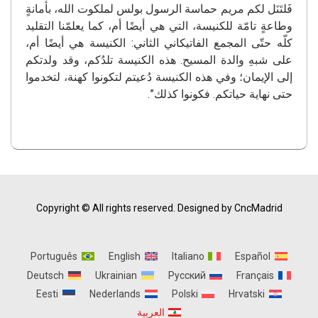
فَلتَنَل لكم مريم حماسة الرسول بولس لملكوت الله، بأمانةٍ
وطاعةٍ تامّة للكنيسة، التي هي أيضًا أم، كما يعلمّنا التقليد
كلّه حتّى المجمع الفاتيكاني الثاني: الكنيسة هي أيضًا أم،
على شبهِ والدة المسيح. هذه الكنيسة تلدُكم، وقد ولدتكم
إلى الإيمان؛ وفي هذه الكنيسة دُعيتم لتكونوا كهنة، لتخدموا
حتى نهاية حياتكم. فكونوا كذلك”.
Copyright © All rights reserved.
Designed by CncMadrid
Português
English
Italiano
Español
Deutsch
Ukrainian
Русский
Français
Eesti
Nederlands
Polski
Hrvatski
العربية