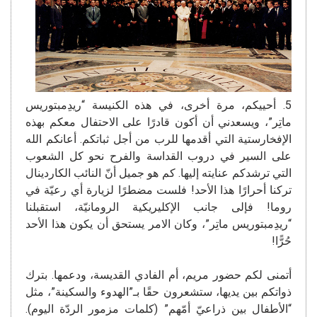
5. أحييكم، مرة أخرى، في هذه الكنيسة “ريدِمبتوريس
ماتِر”، ويسعدني أن أكون قادرًا على الاحتفال معكم بهذه
الإفخارستية التي أقدمها للرب من أجل ثباتكم. أعانكم الله
على السير في دروب القداسة والفرح نحو كل الشعوب
التي ترشدكم عنايته إليها. كم هو جميل أنّ النائب الكاردينال
تركنا أحرارًا هذا الأحد! فلست مضطرًا لزيارة أي رعيّة في
روما! فإلى جانب الإكليريكية الرومانيّة، استقبلنا
“ريدِمبتوريس ماتِر”، وكان الامر يستحق أن يكون هذا الأحد
حُرًّا!
أتمنى لكم حضور مريم، أم الفادي القديسة، ودعمها. بترك
ذواتكم بين يديها، ستشعرون حقًا بـ”الهدوء والسكينة”، مثل
“الأطفال بين ذراعيّ أمّهم” (كلمات مزمور الردّة اليوم).