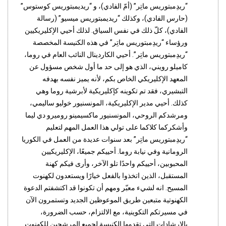
“ريدِمبتوريس ماتِر” (أمّ الفادي)، و “ريديمبتوريس كوستوس”
(حارس الفادي)، وكذلك “ريديمبتوريس ميسيو” (رسالة
الفادي)، كلّ ذلك في نفس السياق. لذلك أحيي الإكليريكيين
ورؤساء “ريدِمبتوريس ماتِر” في هذه الكنيسة المخصصة
“ريدِمبتوريس ماتِر”. أحيي الكاردينال النائب العام في روما،
كاميلو رويني، الذي هو إلى حد ما أول شخص مسؤول عن
المعهد الإكليريكي الخاص بكم، لأنه يميز نفسه بهدفه
التبشيري، فقد تم تكوينه كإكليريكية لأبرشية روما وهي
كذلك. أحيي مدير الإكليريكية، المونسنيور خوليو ساليمي،
ومرشدكم الروحي، المونسنيور ماكسيمينو روميرو دي ليما
وأشكركما كلاكما على تولي هذا العمل المهم لتعليم
“ريدِمبتوريس ماتِر” بعد سنوات عديدة من العمل في الكوريا
الرومانية وفي نيابة روما. أحييكم جميعًا، الإكليريكيين
المحبوبين، أحييكم واحدًا تلو الآخر، وأرى فيكم كهنة
المستقبل، الذين اتخذوا بالفعل خيارًا ويستعدون لكهنوت
المسيح. انه لشيء معبّر ومهم أن تكونوا قد اكتشفتم الدعوة
الكهنوتية متبعين طريق الموعوظين الجديد وتستمرون الآن
في مسيرتكم التكوينية، مع الالتزام، حسب الضرورة،
بالإرشادات التي تقدمها الكنيسة لجميع المرشحين للكهنوت.