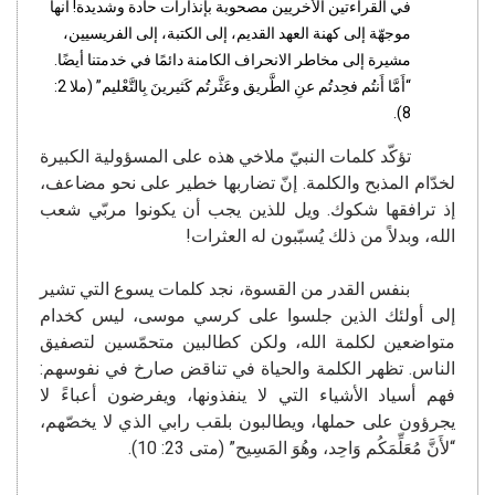
في القراءتين الأُخريين مصحوبة بإنذارات حادة وشديدة! انها
موجهّة إلى كهنة العهد القديم، إلى الكتبة، إلى الفريسيين،
مشيرة إلى مخاطر الانحراف الكامنة دائمًا في خدمتنا أيضًا.
“أَمَّا أَنتُم فحِدتُم عنِ الطَّريق وعَثَّرتُم كَثيرينَ بِالتَّعْليم” (ملا 2:
8).
تؤكّد كلمات النبيّ ملاخي هذه على المسؤولية الكبيرة
لخدّام المذبح والكلمة. إنّ تضاربها خطير على نحو مضاعف،
إذ ترافقها شكوك. ويل للذين يجب أن يكونوا مربّي شعب
الله، وبدلاً من ذلك يُسبّبون له العثرات!
بنفس القدر من القسوة، نجد كلمات يسوع التي تشير
إلى أولئك الذين جلسوا على كرسي موسى، ليس كخدام
متواضعين لكلمة الله، ولكن كطالبين متحمّسين لتصفيق
الناس. تظهر الكلمة والحياة في تناقض صارخ في نفوسهم:
فهم أسياد الأشياء التي لا ينفذونها، ويفرضون أعباءً لا
يجرؤون على حملها، ويطالبون بلقب رابي الذي لا يخصّهم،
“لأَنَّ مُعَلِّمَكُم وَاحِد، وهُوَ المَسِيح” (متى 23: 10).