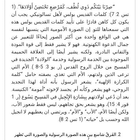
“َصِرْنَا بَيْنَكُم ذَوِي لُطْف، كَمُرْضِعٍ تَحْتَضِنُ أَوْلادَهَا”. (1
تس 2: 7): كلمات القديس بولس لأهل تسالونيكي. يجب أن
يكون كل كاهن قادرًا على تأييد كلمات القديس بولس هذه
التي سمعناها للتو. إن الصورة الأمومية التي ينسبها لنفسه
هي في الواقع واحدة من أكثر الصور إيحاءًا للتعبير عن
جمال الدعوة الكهنوتية. فهو لا يشير فقط إلى قوة المودة
والتفاني النادرة، ولكنه يشير أيضًا إلى العلاقة الحميمة
الموجودة بين الخدمة الرسولية وخدمة “الولادة” الجديدة في
المسيح من خلال الروح القدس (ر. يو ​​3: 5-8 ). الأم التي
ترعى الذين ولدتهم، الأم التي تغذي. بصفته حامل “كلمة
الكرازة الإلهية”، يشعر الرسول بأنه أداة لهذا التجديد
الروحي، فهو يشعر وكأنه أم. يجسد لإخوته “أمومة” الكنيسة.
بعد أن دُعي لولادتهم بِبِشَارَةِ الإِنْجِيلِ في المَسِيحِ يَسُوع (ر. 1
قور 4: 15)، وهو يشعر بحق تجاههم، ليس فقط شعور الأب،
ولكن أيضًا الأم، “الأب” و”الأم”، ويرتضي ان يعطيهم لا انجيل
الله وحسب بل “حياته” (1 تس 2: 8).
الفَرقُ شاسع بين هذه الصورة الرسولية والصورة التي تَظهر