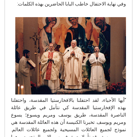
وفي نهاية الاحتفال خاطب البابا الحاضرين بهذه الكلمات:
“أيها الأحباء، لقد احتفلنا بالافخارستيا المقدسة، واحتفلنا
بهذه الإفخارستيا المقدسة كي نتأمل في طريق عائلة
الناصرة المقدسة، طريق يوسف ومريم ويسوع؛ يسوع
ومريم ويوسف. تخبرنا الكنيسة أن هذه العائلة المقدسة هي
نموذج لجميع العائلات المسيحية ولجميع عائلات العالم.
مريم ويوسف قد تأملا بعمق في سر الابن المتجسد، وهما