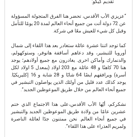
تقديم كيكو:
“عزيزي الأب الأقدس، تحضر هنا الفرق المتجولة المسؤولة
عن 72 دولة أتت من جميع أنحاء العالم لمدة 20 يومًا للتأمل
وقبل كل شيء للعيش معًا في شركة.
كما توجد اثنتا عشرة عائلة ستغادر بعد هذا اللقاء إلى شمال
أوروبا للتبشير، وقد دعاهم أساقفة هانوفر، وستوكهولم،
والدنمارك وأماكن اخرى. يغادرون مع جميع أولادهم؛ يوجد
هنا 70 كاهنًا و 48 عائلة مع 203 اولاد (بمعدل 5 اولاد لكل
أسرة) ويرافقهم ايضًا 64 شابًا و 28 شابة و 16 إكليريكيًا.
يوجد كذلك عدد قليل من أولئك الذين يواصلون التبشير في
جميع أنحاء العالم من خلال طريق الموعوظين الجديد”.
نشكركم، أيّها الأب الأقدس،على هذا الاجتماع الذي ختم
عشرين عامًا من ولادة طريق الموعوظين الجديد والتبشير
في جميع أنحاء العالم. نحن ممتنون جدًا لعائلة الناصرة
ولمريم العذراء على هذا اللقاء”.