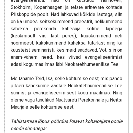
evangeliseerida, nad on kutsutud Hannoveri,
Stokholmi, Kopenhaageni ja teiste erinevate kohtade
Piiskoppide poolt. Nad lahkuvad kõikide lastega; siin
on ka umbes seitsekümmend preestrit, nelikümmend
kaheksa perekonda kahesaja kolme lapsega
(keskmiselt viis last peres), kuuskümmend neli
noormeest, kakskümmend kaheksa tütarlast ning ka
kuusteist seminaristi, kes meid saadavad. Vot, siin on
enam-vähem need, kes viivad evangeliseerimist
edasi kogu maailmas läbi Neokatehhumeenilise Tee.
Me täname Teid, Isa, selle kohtumise eest, mis paneb
pitseri kahekümne aastale Neokatehhumeenilise Tee
sünnist ja evangeliseerimisest kogu maailmas. Ning
oleme väga tänulikud Naatsareti Perekonnale ja Neitsi
Maarjale selle kohtumise eest.
Tähistamise lõpus pöördus Paavst kohalolijate poole
nende sõnadega: