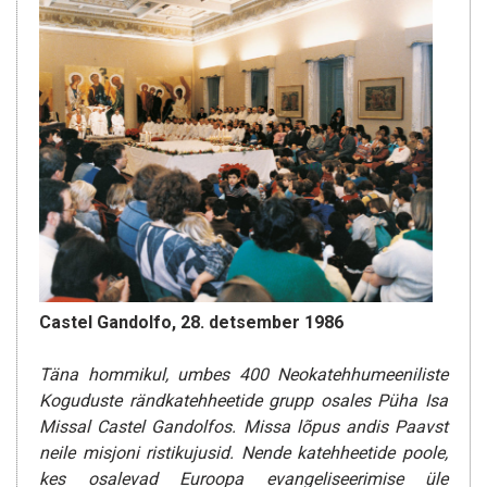
Castel Gandolfo, 28. detsember 1986
Täna hommikul, umbes 400 Neokatehhumeeniliste
Koguduste rändkatehheetide grupp osales Püha Isa
Missal Castel Gandolfos. Missa lõpus andis Paavst
neile misjoni ristikujusid. Nende katehheetide poole,
kes osalevad Euroopa evangeliseerimise üle