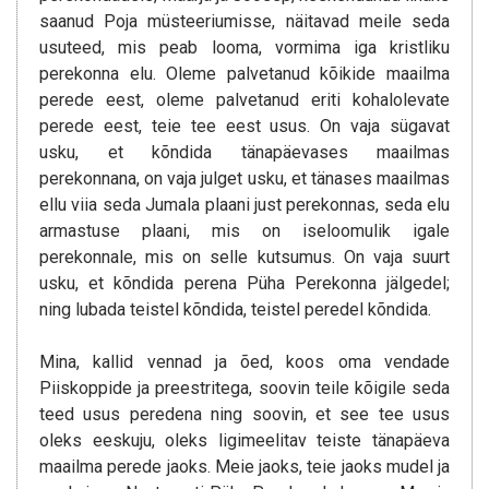
saanud Poja müsteeriumisse, näitavad meile seda
usuteed, mis peab looma, vormima iga kristliku
perekonna elu. Oleme palvetanud kõikide maailma
perede eest, oleme palvetanud eriti kohalolevate
perede eest, teie tee eest usus. On vaja sügavat
usku, et kõndida tänapäevases maailmas
perekonnana, on vaja julget usku, et tänases maailmas
ellu viia seda Jumala plaani just perekonnas, seda elu
armastuse plaani, mis on iseloomulik igale
perekonnale, mis on selle kutsumus. On vaja suurt
usku, et kõndida perena Püha Perekonna jälgedel;
ning lubada teistel kõndida, teistel peredel kõndida.
Mina, kallid vennad ja õed, koos oma vendade
Piiskoppide ja preestritega, soovin teile kõigile seda
teed usus peredena ning soovin, et see tee usus
oleks eeskuju, oleks ligimeelitav teiste tänapäeva
maailma perede jaoks. Meie jaoks, teie jaoks mudel ja