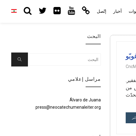
وات
أخبار
إتّصل
البحث
يّو
Search
Search
for:
CncM
مراسل إعلامي
لفقير.
س من
تحدّث
Álvaro de Juana
press@neocatechumenaleiter.org
ثر