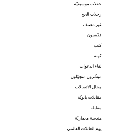
حفلات موسيقيّة
رحلات الحج
غير مصنف
قدّيسون
كتب
كهنة
لقاء الدعوات
مبشّرون متجوّلون
مجال الاتصالات
مقابلات بابويّة
مقابلة
هندسة معماريّة
يوم العائلات العالمي