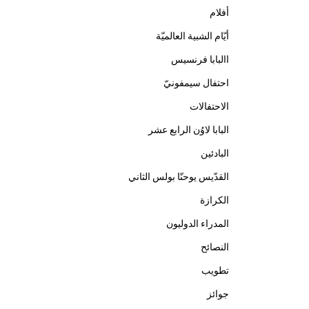
أفلام
أيّام الشبية العالميّة
االبابا فرنسيس
احتفال سيمفونيّ
الاحتفالات
البابا لاوُن الرابع عشر
البادئين
القدّيس يوحنّا بولس الثاني
الكرازة
المدراء الدوليون
النصائح
تطويب
جوائز