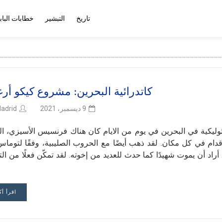
تاريخ
التبشير
خطابات الباب
كاتدرائية البحرين: مشروع كيكو أرغو
adrid
9 ديسمبر، 2021
 العرب، كاتدرائية كاثوليكية في البحرين في يوم من الايام كان هناك فرنسيس الأسيزي، ا
الأقدام في كل مكان. لقد ذهب أيضًا مع الحروب الصليبية، وفقًا لتوما
 أراد أن يموت شهيدًا كما حدث للعديد من إخوته. لقد تمكّن فعلًا من ال
اقرأ أك