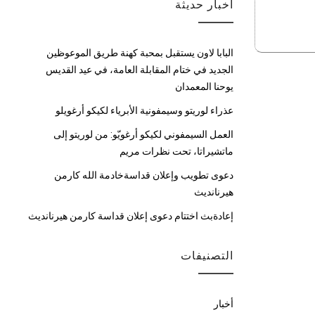
أخبار حديثة
البابا لاون يستقبل بمحبة كهنة طريق الموعوظين
الجديد في ختام المقابلة العامة، في عيد القديس
يوحنا المعمدان
عذراء لوريتو وسيمفونية الأبرياء لكيكو أرغويلو
العمل السيمفوني لكيكو أرغويّو: من لوريتو إلى
ماتشيراتا، تحت نظرات مريم
دعوى تطويب وإعلان قداسةخادمة الله كارمن
هيرنانديث
إعادةبث اختتام دعوى إعلان قداسة كارمن هيرنانديث
التصنيفات
أخبار