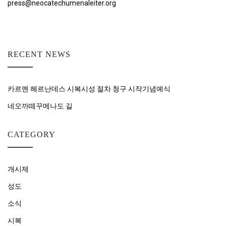
press@neocatechumenaleiter.org
RECENT NEWS
카르멘 헤르난데스 시복시성 절차 청구 시작기념예식
네오까떼꾸메나도 길
CATEGORY
개시제
성도
소식
시복