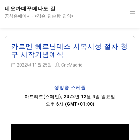
네오까떼꾸메나도 길
공식홈페이지 - <겸손, 단순함, 찬양>
카르멘 헤르난데스 시복시성 절차 청
구 시작기념예식
2022년 11월 25일
CncMadrid
생방송 스케줄
마드리드(스페인), 2022년 12월 4일 일요일
오후 6시 (GMT+01:00)