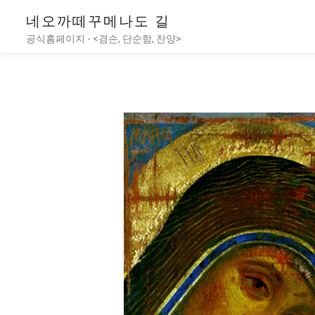
네오까떼꾸메나도 길
공식홈페이지 - <겸손, 단순함, 찬양>