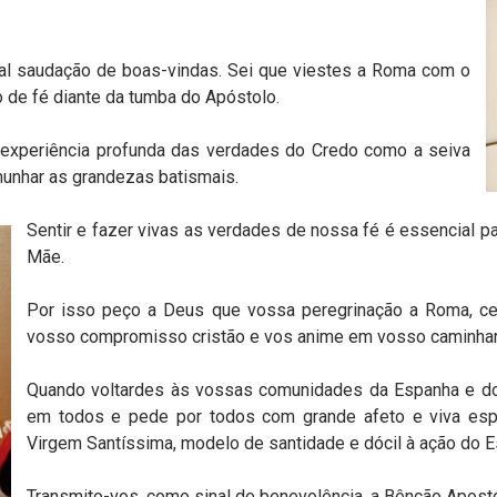
al saudação de boas-vindas. Sei que viestes a Roma com o
 de fé diante da tumba do Apóstolo.
experiência profunda das verdades do Credo como a seiva
munhar as grandezas batismais.
Sentir e fazer vivas as verdades de nossa fé é essencial p
Mãe.
Por isso peço a Deus que vossa peregrinação a Roma, cent
vosso compromisso cristão e vos anime em vosso caminhar 
Quando voltardes às vossas comunidades da Espanha e do
em todos e pede por todos com grande afeto e viva espe
Virgem Santíssima, modelo de santidade e dócil à ação do 
Transmito-vos, como sinal de benevolência, a Bênção Apostó