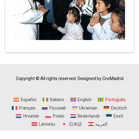
Copyright © All rights reserved.
Designed by CncMadrid
Español
Italiano
English
Português
Français
Русский
Ukrainian
Deutsch
Hrvatski
Polski
Nederlands
Eesti
Latviešu
日本語
العربية