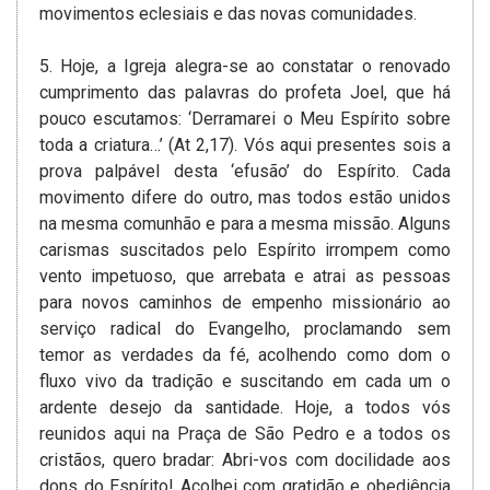
movimentos eclesiais e das novas comunidades.
5. Hoje, a Igreja alegra-se ao constatar o renovado
cumprimento das palavras do profeta Joel, que há
pouco escutamos: ‘Derramarei o Meu Espírito sobre
toda a criatura…’ (At 2,17). Vós aqui presentes sois a
prova palpável desta ‘efusão’ do Espírito. Cada
movimento difere do outro, mas todos estão unidos
na mesma comunhão e para a mesma missão. Alguns
carismas suscitados pelo Espírito irrompem como
vento impetuoso, que arrebata e atrai as pessoas
para novos caminhos de empenho missionário ao
serviço radical do Evangelho, proclamando sem
temor as verdades da fé, acolhendo como dom o
fluxo vivo da tradição e suscitando em cada um o
ardente desejo da santidade. Hoje, a todos vós
reunidos aqui na Praça de São Pedro e a todos os
cristãos, quero bradar: Abri-vos com docilidade aos
dons do Espírito! Acolhei com gratidão e obediência