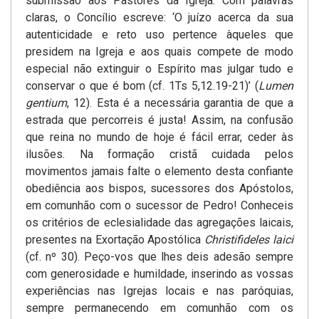
submissão aos Pastores da Igreja. Com palavras
claras, o Concílio escreve: ‘O juízo acerca da sua
autenticidade e reto uso pertence àqueles que
presidem na Igreja e aos quais compete de modo
especial não extinguir o Espírito mas julgar tudo e
conservar o que é bom (cf. 1Ts 5,12.19-21)’ (
Lumen
gentium
, 12). Esta é a necessária garantia de que a
estrada que percorreis é justa! Assim, na confusão
que reina no mundo de hoje é fácil errar, ceder às
ilusões. Na formação cristã cuidada pelos
movimentos jamais falte o elemento desta confiante
obediência aos bispos, sucessores dos Apóstolos,
em comunhão com o sucessor de Pedro! Conheceis
os critérios de eclesialidade das agregações laicais,
presentes na Exortação Apostólica
Christifideles laici
(cf. nº 30). Peço-vos que lhes deis adesão sempre
com generosidade e humildade, inserindo as vossas
experiências nas Igrejas locais e nas paróquias,
sempre permanecendo em comunhão com os