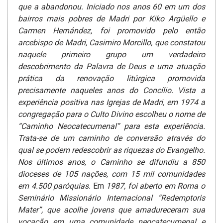
que a abandonou. Iniciado nos anos 60 em um dos
bairros mais pobres de Madri por Kiko Argüello e
Carmen Hernández, foi promovido pelo então
arcebispo de Madri, Casimiro Morcillo, que constatou
naquele primeiro grupo um verdadeiro
descobrimento da Palavra de Deus e uma atuação
prática da renovação litúrgica promovida
precisamente naqueles anos do Concílio.
Vista a
experiência positiva nas Igrejas de Madri, em 1974 a
congregação para o Culto Divino escolheu o nome de
“Caminho Neocatecumenal” para esta experiência.
Trata-se de um caminho de conversão através do
qual se podem redescobrir as riquezas do Evangelho.
Nos últimos anos, o Caminho se difundiu a 850
dioceses de 105 nações, com 15 mil comunidades
em 4.500 paróquias.
Em
1987, foi aberto em Roma o
Seminário Missionário Internacional “Redemptoris
Mater”, que acolhe jovens que amadureceram sua
vocação em uma comunidade neocatecumenal e