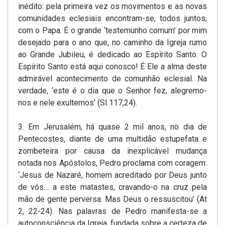
inédito: pela primeira vez os movimentos e as novas
comunidades eclesiais encontram-se, todos juntos,
com o Papa. É o grande ‘testemunho comum’ por mim
desejado para o ano que, no caminho da Igreja rumo
ao Grande Jubileu, é dedicado ao Espírito Santo. O
Espírito Santo está aqui conosco! É Ele a alma deste
admirável acontecimento de comunhão eclesial. Na
verdade, ‘este é o dia que o Senhor fez, alegremo-
nos e nele exultemos’ (Sl 117,24).
3. Em Jerusalém, há quase 2 mil anos, no dia de
Pentecostes, diante de uma multidão estupefata e
zombeteira por causa da inexplicável mudança
notada nos Apóstolos, Pedro proclama com coragem:
‘Jesus de Nazaré, homem acreditado por Deus junto
de vós… a este matastes, cravando-o na cruz pela
mão de gente perversa. Mas Deus o ressuscitou’ (At
2, 22-24). Nas palavras de Pedro manifesta-se a
autoconsciência da Igreja, fundada sobre a certeza de