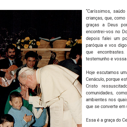
“Caríssimos, saúdo
crianças, que, com
graças a Deus por
encontrei-vos no D
depois falei um p
paróquia e vos digo
que encontrastes
testemunho e vossa
Hoje escutamos uma
Cenáculo, porque est
Cristo ressuscit
comunidades, com
ambientes nos quai
que se converte em u
Essa é a graça do C