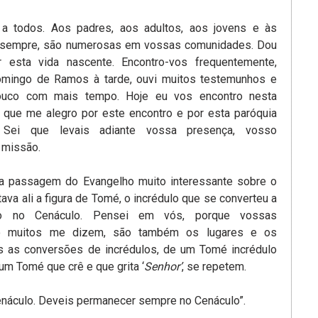
 a todos. Aos padres, aos adultos, aos jovens e às
o sempre, são numerosas em vossas comunidades. Dou
 esta vida nascente. Encontro-vos frequentemente,
omingo de Ramos à tarde, ouvi muitos testemunhos e
ouco com mais tempo. Hoje eu vos encontro nesta
 que me alegro por este encontro e por esta paróquia
. Sei que levais adiante vossa presença, vosso
 missão.
 passagem do Evangelho muito interessante sobre o
ava ali a figura de Tomé, o incrédulo que se converteu a
ado no Cenáculo. Pensei em vós, porque vossas
o muitos me dizem, são também os lugares e os
s as conversões de incrédulos, de um Tomé incrédulo
m Tomé que crê e que grita ‘
Senhor’
, se repetem.
enáculo. Deveis permanecer sempre no Cenáculo”.