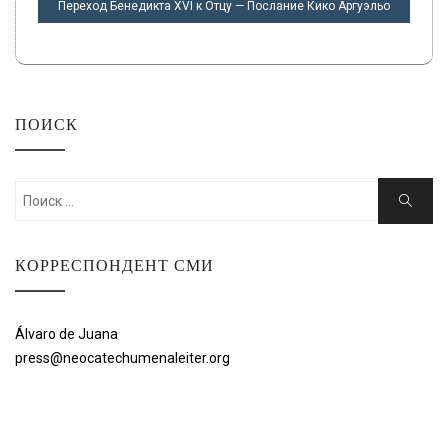
Переход Бенедикта XVI к Отцу — Послание Кико Аргуэльо
ПОИСК
Искать:
Поиск
КОРРЕСПОНДЕНТ СМИ
Álvaro de Juana
press@neocatechumenaleiter.org