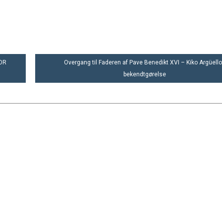
OR
Overgang til Faderen af Pave Benedikt XVI – Kiko Argüell
bekendtgørelse