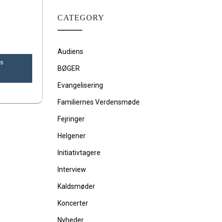
CATEGORY
Audiens
os
BØGER
Evangelisering
Familiernes Verdensmøde
Fejringer
Helgener
Initiativtagere
Interview
Kaldsmøder
Koncerter
Nyheder