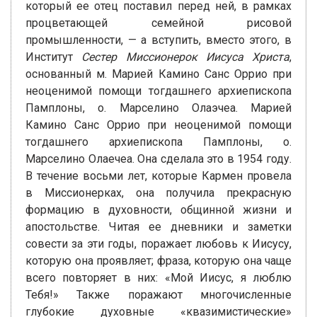
который ее отец поставил перед ней, в рамках
процветающей семейной рисовой
промышленности, — а вступить, вместо этого, в
Институт
Сестер Миссионерок Иисуса Христа
,
основанный м. Марией Камино Санс Оррио при
неоценимой помощи тогдашнего архиепископа
Памплоны, о. Марселино Олаэчеа. Марией
Камино Санс Оррио при неоценимой помощи
тогдашнего архиепископа Памплоны, о.
Марселино Олаечеа. Она сделала это в 1954 году.
В течение восьми лет, которые Кармен провела
в Миссионерках, она получила прекрасную
формацию в духовности, общинной жизни и
апостольстве. Читая ее дневники и заметки
совести за эти годы, поражает любовь к Иисусу,
которую она проявляет; фраза, которую она чаще
всего повторяет в них: «Мой Иисус, я люблю
Тебя!» Также поражают многочисленные
глубокие духовные «квазимистические»