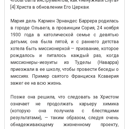
чтобы быть инструментом, как «ненужный слуга»
[4] Христа в обновлении Его Церкви.
Мария дель Кармен Эрнандес Баррера родилась
в городе Ольвега, в провинции Сория, 24 ноября
1930 года в католической семье с девятью
детьми; она была пятой, и с раннего детства
хотела быть миссионеркой — призвание, которое
рождалось и питалось каждый раз, когда
миссионеры-иезуиты из Туделы (Наварра)
приезжали в ее школу, чтобы провести беседы о
миссиях. Пример святого Франциска Ксаверия
зажег ее на всю жизнь.
Позже она решила, что следовать за Христом
означает не продолжать карьеру химика
(которую она получила с блестящими
результатами), — таким образом, следуя очень
обнадеживающему жизненному проекту,