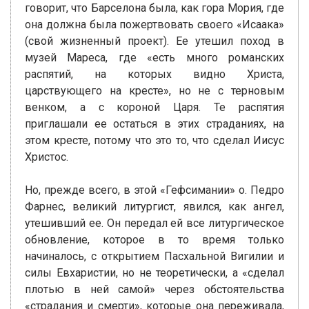
говорит, что Барселона была, как гора Мория, где
она должна была пожертвовать своего «Исаака»
(свой жизненный проект). Ее утешил поход в
музей Мареса, где «есть много романских
распятий, на которых видно Христа,
царствующего на кресте», но не с терновым
венком, а с короной Царя. Те распятия
приглашали ее остаться в этих страданиях, на
этом кресте, потому что это то, что сделал Иисус
Христос.
Но, прежде всего, в этой «Гефсимании» о. Педро
Фарнес, великий литургист, явился, как ангел,
утешивший ее. Он передал ей все литургическое
обновление, которое в то время только
начиналось, с открытием Пасхальной Вигилии и
силы Евхаристии, но не теоретически, а «сделал
плотью в ней самой» через обстоятельства
«страдания и смерти», которые она переживала,