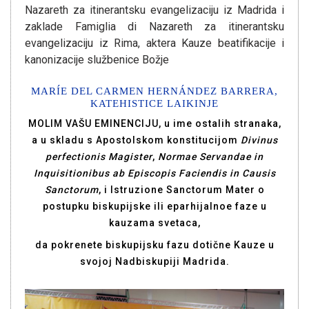
Nazareth za itinerantsku evangelizaciju iz Madrida i
zaklade Famiglia di Nazareth za itinerantsku
evangelizaciju iz Rima, aktera Kauze beatifikacije i
kanonizacije službenice Božje
MARÍE DEL CARMEN HERNÁNDEZ BARRERA,
KATEHISTICE LAIKINJE
MOLIM VAŠU EMINENCIJU, u ime ostalih stranaka,
a u skladu s Apostolskom konstitucijom
Divinus
perfectionis Magister
,
Normae Servandae in
Inquisitionibus ab Episcopis Faciendis in Causis
Sanctorum
, i Istruzione Sanctorum Mater o
postupku biskupijske ili eparhijalnoe faze u
kauzama svetaca,
da pokrenete biskupijsku fazu dotične Kauze u
svojoj Nadbiskupiji Madrida.