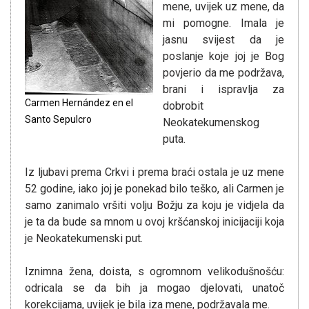
mene, uvijek uz mene, da
mi pomogne. Imala je
jasnu svijest da je
poslanje koje joj je Bog
povjerio da me podržava,
brani i ispravlja za
Carmen Hernández en el
dobrobit
Santo Sepulcro
Neokatekumenskog
puta.
Iz ljubavi prema Crkvi i prema braći ostala je uz mene
52 godine, iako joj je ponekad bilo teško, ali Carmen je
samo zanimalo vršiti volju Božju za koju je vidjela da
je ta da bude sa mnom u ovoj kršćanskoj inicijaciji koja
je Neokatekumenski put.
Iznimna žena, doista, s ogromnom velikodušnošću:
odricala se da bih ja mogao djelovati, unatoč
korekcijama, uvijek je bila iza mene, podržavala me.