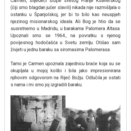
Carmen, slijedeći stope svetog Franje Ksaverskog
(čiji smo blagdan jučer slavili) nikada nije razmišljala o
ostanku u Španjolskoj, jer bi to bilo kao neuspjeh
njezinog misionarskog ideala. Ali Bog je htio da se
susretnemo u Madridu, u barakama Palomera Altasa.
Upoznali smo se 1964., na povratku s njenog
povijesnog hodočašća u Svetu zemlju. Otišao sam
živjeti u jednu baraku sa siromasima Palomerasa.
Tamo je Carmen upoznala zajednicu braće koja su se
okupljala u mojoj kolibi i bila jako impresionirana
njihovim odgovorom na Riječ Božju. Odlučila je ostati
s nama i mi smo joj izgradili baraku.