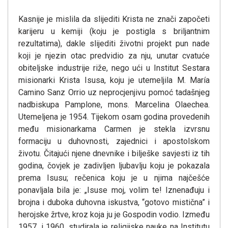
Kasnije je mislila da slijediti Krista ne znači započeti
karijeru u kemiji (koju je postigla s briljantnim
rezultatima), dakle slijediti životni projekt pun nade
koji je njezin otac predvidio za nju, unutar cvatuće
obiteljske industrije riže, nego ući u Institut Sestara
misionarki Krista Isusa, koju je utemeljila M. María
Camino Sanz Orrio uz neprocjenjivu pomoć tadašnjeg
nadbiskupa Pamplone, mons. Marcelina Olaechea.
Utemeljena je 1954. Tijekom osam godina provedenih
među misionarkama Carmen je stekla izvrsnu
formaciju u duhovnosti, zajednici i apostolskom
životu. Čitajući njene dnevnike i bilješke savjesti iz tih
godina, čovjek je zadivljen ljubavlju koju je pokazala
prema Isusu; rečenica koju je u njima najčešće
ponavljala bila je: „Isuse moj, volim te! Iznenađuju i
brojna i duboka duhovna iskustva, “gotovo mistična” i
herojske žrtve, kroz koja ju je Gospodin vodio. Između
1957. i 1960. studirala je religijske nauke na Institutu