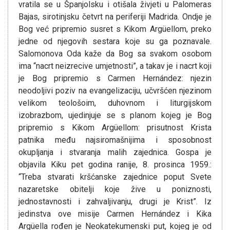
vratila se u Španjolsku i otišala živjeti u Palomeras
Bajas, sirotinjsku četvrt na periferiji Madrida. Ondje je
Bog već pripremio susret s Kikom Argüellom, preko
jedne od njegovih sestara koje su ga poznavale.
Salomonova Oda kaže da Bog sa svakom osobom
ima “nacrt neizrecive umjetnosti”, a takav je i nacrt koji
je Bog pripremio s Carmen Hernández: njezin
neodoljivi poziv na evangelizaciju, učvršćen njezinom
velikom teološoim, duhovnom i liturgijskom
izobrazbom, ujedinjuje se s planom kojeg je Bog
pripremio s Kikom Argüellom: prisutnost Krista
patnika među najsiromašnijima i sposobnost
okupljanja i stvaranja malih zajednica. Gospa je
objavila Kiku pet godina ranije, 8. prosinca 1959.:
“Treba stvarati kršćanske zajednice poput Svete
nazaretske obitelji koje žive u poniznosti,
jednostavnosti i zahvaljivanju, drugi je Krist”. Iz
jedinstva ove misije Carmen Hernández i Kika
Argüella rođen je Neokatekumenski put, kojeg je od