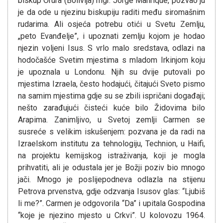
biskup Orura (Bolivija) mgr. Jorge Manrique, pozvao ju
je da ode u njezinu biskupiju raditi među siromašnim
rudarima. Ali osjeća potrebu otići u Svetu Zemlju,
„peto Evanđelje”, i upoznati zemlju kojom je hodao
njezin voljeni Isus. S vrlo malo sredstava, odlazi na
hodočašće Svetim mjestima s mladom Irkinjom koju
je upoznala u Londonu. Njih su dvije putovali po
mjestima Izraela, često hodajući, čitajući Sveto pismo
na samim mjestima gdje su se zbili ispričani događaji;
nešto zarađujući čisteći kuće bilo Židovima bilo
Arapima. Zanimljivo, u Svetoj zemlji Carmen se
susreće s velikim iskušenjem: pozvana je da radi na
Izraelskom institutu za tehnologiju, Technion, u Haifi,
na projektu kemijskog istraživanja, koji je mogla
prihvatiti, ali je odustala jer je Božji poziv bio mnogo
jači. Mnogo je poslijepodneva odlazla na stijenu
Petrova prvenstva, gdje odzvanja Isusov glas: “Ljubiš
li me?”. Carmen je odgovorila “Da” i upitala Gospodina
“koje je njezino mjesto u Crkvi”. U kolovozu 1964.