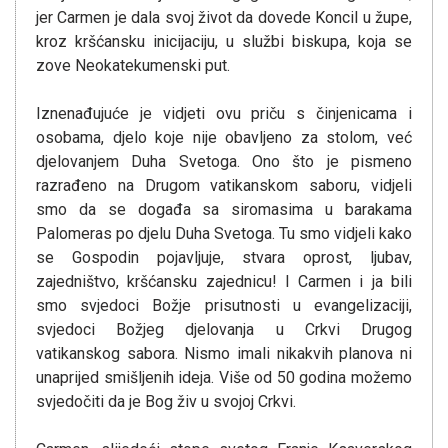
jer Carmen je dala svoj život da dovede Koncil u župe,
kroz kršćansku inicijaciju, u službi biskupa, koja se
zove Neokatekumenski put.
Iznenađujuće je vidjeti ovu priču s činjenicama i
osobama, djelo koje nije obavljeno za stolom, već
djelovanjem Duha Svetoga. Ono što je pismeno
razrađeno na Drugom vatikanskom saboru, vidjeli
smo da se događa sa siromasima u barakama
Palomeras po djelu Duha Svetoga. Tu smo vidjeli kako
se Gospodin pojavljuje, stvara oprost, ljubav,
zajedništvo, kršćansku zajednicu! I Carmen i ja bili
smo svjedoci Božje prisutnosti u evangelizaciji,
svjedoci Božjeg djelovanja u Crkvi Drugog
vatikanskog sabora. Nismo imali nikakvih planova ni
unaprijed smišljenih ideja. Više od 50 godina možemo
svjedočiti da je Bog živ u svojoj Crkvi.