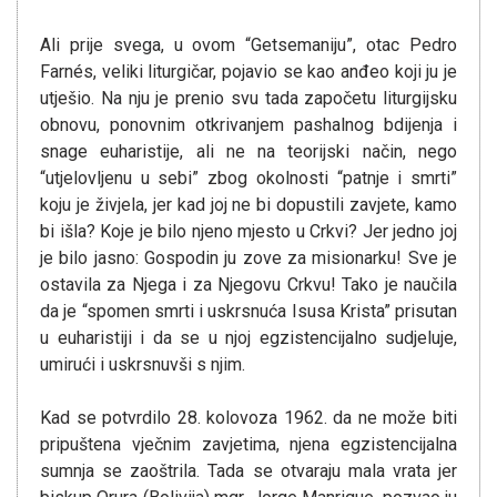
Ali prije svega, u ovom “Getsemaniju”, otac Pedro
Farnés, veliki liturgičar, pojavio se kao anđeo koji ju je
utješio. Na nju je prenio svu tada započetu liturgijsku
obnovu, ponovnim otkrivanjem pashalnog bdijenja i
snage euharistije, ali ne na teorijski način, nego
“utjelovljenu u sebi” zbog okolnosti “patnje i smrti”
koju je živjela, jer kad joj ne bi dopustili zavjete, kamo
bi išla? Koje je bilo njeno mjesto u Crkvi? Jer jedno joj
je bilo jasno: Gospodin ju zove za misionarku! Sve je
ostavila za Njega i za Njegovu Crkvu! Tako je naučila
da je “spomen smrti i uskrsnuća Isusa Krista” prisutan
u euharistiji i da se u njoj egzistencijalno sudjeluje,
umirući i uskrsnuvši s njim.
Kad se potvrdilo 28. kolovoza 1962. da ne može biti
pripuštena vječnim zavjetima, njena egzistencijalna
sumnja se zaoštrila. Tada se otvaraju mala vrata jer