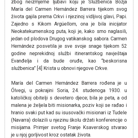
zbog neizmjerne ljubavi koju je Službenica Božja
María del Carmen Hernández Barrera tijekom svog
života gajila prema Crkvi i njezinoj vidljivoj glavi, Papi.
Zajedno s Kikom Argüellom, ona je bila inicijator
Neokatekumenskog puta, koji je, kako smo naglasili,
jedan od plodova Drugog vatikanskog sabora. Carmen
Hernández posvetila je sve svoje snage tijekom 52
godine neprekidnoj službi itinerantskog navještaja
Evanđelja i da bude oruđe, kao “beskorisna
službenica” [4] Krista u obnovi njegove Crkve.
María del Carmen Hernández Barrera rođena je u
Ólvegi, u pokrajini Soria, 24. studenoga 1930. u
katoličkoj obitelji s devetero djece; bila je peta, a od
malena je željela biti misionarka, poziv koji se rađao i
hranio svaki put kad su isusovački misionari iz Tudele
(Navarra) dolazili u njezinu školu držati konferencije o
misijama. Primjer svetog Franje Ksaverskog stvarao
je u njoj gorljivost kroz ostatak života.