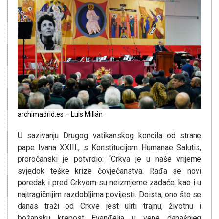
archimadrid.es – Luis Millán
U sazivanju Drugog vatikanskog koncila od strane
pape Ivana XXIII., s Konstitucijom Humanae Salutis,
proročanski je potvrdio: “Crkva je u naše vrijeme
svjedok teške krize čovječanstva. Rađa se novi
poredak i pred Crkvom su neizmjerne zadaće, kao i u
najtragičnijim razdobljima povijesti. Doista, ono što se
danas traži od Crkve jest uliti trajnu, životnu i
božansku krepost Evanđelja u vene današnjeg