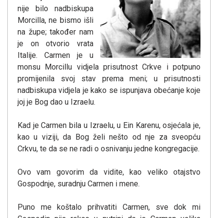
nije bilo nadbiskupa
Morcilla, ne bismo išli
na župe; također nam
je on otvorio vrata
Italije. Carmen je u
monsu Morcillu vidjela prisutnost Crkve i potpuno
promijenila svoj stav prema meni; u prisutnosti
nadbiskupa vidjela je kako se ispunjava obećanje koje
joj je Bog dao u Izraelu.
Kad je Carmen bila u Izraelu, u Ein Karenu, osjećala je,
kao u viziji, da Bog želi nešto od nje za sveopću
Crkvu, te da se ne radi o osnivanju jedne kongregacije.
Ovo vam govorim da vidite, kao veliko otajstvo
Gospodnje, suradnju Carmen i mene.
Puno me koštalo prihvatiti Carmen, sve dok mi