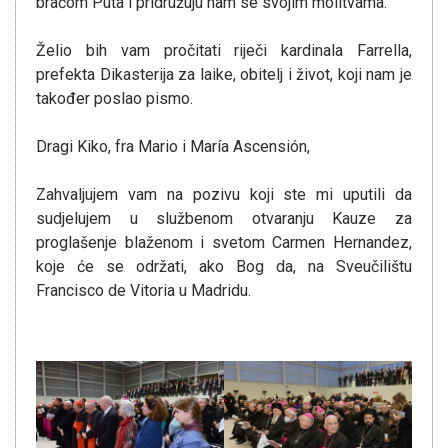
braćom Puta i pridružuju nam se svojim molitvama.
Želio bih vam pročitati riječi kardinala Farrella,
prefekta Dikasterija za laike, obitelj i život, koji nam je
također poslao pismo.
Dragi Kiko, fra Mario i María Ascensión,
Zahvaljujem vam na pozivu koji ste mi uputili da
sudjelujem u službenom otvaranju Kauze za
proglašenje blaženom i svetom Carmen Hernandez,
koje će se održati, ako Bog da, na Sveučilištu
Francisco de Vitoria u Madridu.