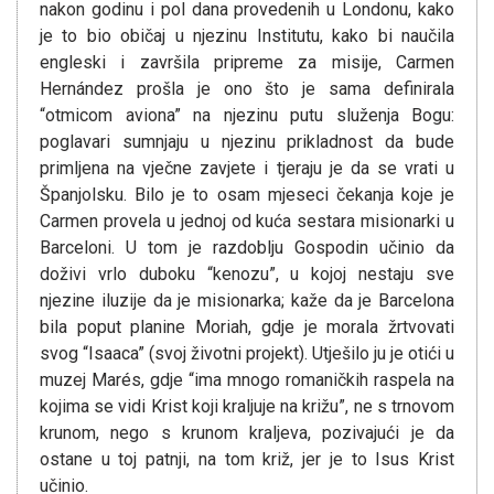
nakon godinu i pol dana provedenih u Londonu, kako
je to bio običaj u njezinu Institutu, kako bi naučila
engleski i završila pripreme za misije, Carmen
Hernández prošla je ono što je sama definirala
“otmicom aviona” na njezinu putu služenja Bogu:
poglavari sumnjaju u njezinu prikladnost da bude
primljena na vječne zavjete i tjeraju je da se vrati u
Španjolsku. Bilo je to osam mjeseci čekanja koje je
Carmen provela u jednoj od kuća sestara misionarki u
Barceloni. U tom je razdoblju Gospodin učinio da
doživi vrlo duboku “kenozu”, u kojoj nestaju sve
njezine iluzije da je misionarka; kaže da je Barcelona
bila poput planine Moriah, gdje je morala žrtvovati
svog “Isaaca” (svoj životni projekt). Utješilo ju je otići u
muzej Marés, gdje “ima mnogo romaničkih raspela na
kojima se vidi Krist koji kraljuje na križu”, ne s trnovom
krunom, nego s krunom kraljeva, pozivajući je da
ostane u toj patnji, na tom križ, jer je to Isus Krist
učinio.