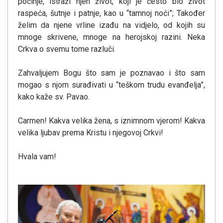
počinje, istraži njen život, koji je često bio život
raspeća, šutnje i patnje, kao u “tamnoj noći”; Također
želim da njene vrline izađu na vidjelo, od kojih su
mnoge skrivene, mnoge na herojskoj razini. Neka
Crkva o svemu tome razluči.
Zahvaljujem Bogu što sam je poznavao i što sam
mogao s njom surađivati u “teškom trudu evanđelja”,
kako kaže sv. Pavao.
Carmen! Kakva velika žena, s iznimnom vjerom! Kakva
velika ljubav prema Kristu i njegovoj Crkvi!
Hvala vam!