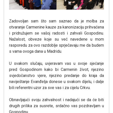
Zadovoljan sam što sam saznao da je molba za
otvaranje Carmenine kauze za kanonizaciju prihvaćena
i pridružujem se vašoj radosti i zahvali Gospodinu.
Nažalost, obveze koje su već navedene u mom
rasporedu za ovo razdoblje sprječavaju me da budem
s vama ovoga dana u Madridu.
U svakom slučaju, uvjeravam vas u svoje sjećanje
pred Gospodinom kako bi Carmenin život, njezino
svjedočanstvo vjere, njezino predanje do kraja da
naviještanje Evanđelja donese u svakom dijelu, i dalje
bili referentni uzor za sve vas i za cijelu Crkvu.
Obnavljajući svoju zahvalnost i nadajući se da će biti
drugih prilika za susrete, srdačno vas pozdravljam u
Gospodinu.