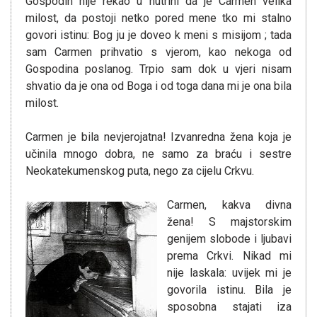
Gospodin nije rekao u nutrini da je Carmen velika
milost, da postoji netko pored mene tko mi stalno
govori istinu: Bog ju je doveo k meni s misijom ; tada
sam Carmen prihvatio s vjerom, kao nekoga od
Gospodina poslanog. Trpio sam dok u vjeri nisam
shvatio da je ona od Boga i od toga dana mi je ona bila
milost.
Carmen je bila nevjerojatna! Izvanredna žena koja je
učinila mnogo dobra, ne samo za braću i sestre
Neokatekumenskog puta, nego za cijelu Crkvu.
Carmen, kakva divna
žena! S majstorskim
genijem slobode i ljubavi
prema Crkvi. Nikad mi
nije laskala: uvijek mi je
govorila istinu. Bila je
sposobna stajati iza