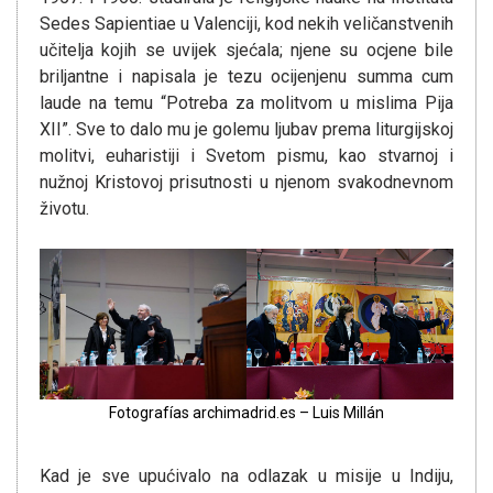
Sedes Sapientiae u Valenciji, kod nekih veličanstvenih
učitelja kojih se uvijek sjećala; njene su ocjene bile
briljantne i napisala je tezu ocijenjenu summa cum
laude na temu “Potreba za molitvom u mislima Pija
XII”. Sve to dalo mu je golemu ljubav prema liturgijskoj
molitvi, euharistiji i Svetom pismu, kao stvarnoj i
nužnoj Kristovoj prisutnosti u njenom svakodnevnom
životu.
Fotografías archimadrid.es – Luis Millán
Kad je sve upućivalo na odlazak u misije u Indiju,