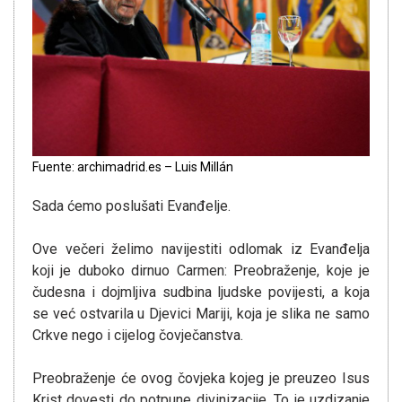
Fuente: archimadrid.es – Luis Millán
Sada ćemo poslušati Evanđelje.
Ove večeri želimo navijestiti odlomak iz Evanđelja
koji je duboko dirnuo Carmen: Preobraženje, koje je
čudesna i dojmljiva sudbina ljudske povijesti, a koja
se već ostvarila u Djevici Mariji, koja je slika ne samo
Crkve nego i cijelog čovječanstva.
Preobraženje će ovog čovjeka kojeg je preuzeo Isus
Krist dovesti do potpune divinizacije. To je uzdizanje