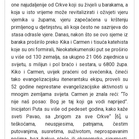
one najudaljenije od Crkve koji su živjeli u barakama, a
koja u isto vrijeme može revitalizirati i oživjeti vjeru
vjernika u župama; vjeru zapečaćena u krštenju
primljenog u djetinjstvu, ali koja često ne sazrijeva do
stasa odrasle vjere. Danas, nakon što se ovo sjeme iz
baraka proširilo preko Kika i Carmen i tisuća katehista
koje su oni formirali, Neokatekumenski put se proširio
u više od 130 zemalja, sa ukupno 21 066 zajednica u
svijetu, s milijun i pol braćo i sestara, u 6800 župa.
Kiko i Carmen, uvijek praćeni od svećenika, čineći
tako evangelizacijsku itenerantsku ekipu, proveli su
52 godine neprestane evangelizacijske aktivnosti u
mnogim zemljama svijeta. Carmen je znala reći: “To
nije naš posao: Bog je taj koji ga vodi naprijed”.
Inicijatori Puta su više od pedeset godina, kako kaže
sveti Pavao, sa „brigom za sve Crkve“ [6], u
teškoćama, neuspjesima, patnjama, čestim
putovanjima, susretima, suživotom, neprospavanim
noćima, bez ikakve plaće ili ekonomske sigurnosti,