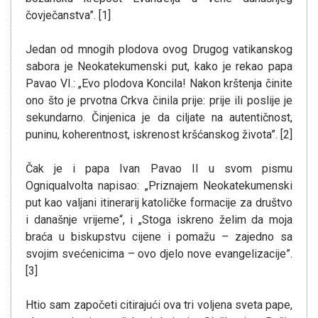
čovječanstva”. [1]
Jedan od mnogih plodova ovog Drugog vatikanskog
sabora je Neokatekumenski put, kako je rekao papa
Pavao VI.: „Evo plodova Koncila! Nakon krštenja činite
ono što je prvotna Crkva činila prije: prije ili poslije je
sekundarno. Činjenica je da ciljate na autentičnost,
puninu, koherentnost, iskrenost kršćanskog života”. [2]
Čak je i papa Ivan Pavao II u svom pismu
Ogniqualvolta napisao: „Priznajem Neokatekumenski
put kao valjani itinerarij katoličke formacije za društvo
i današnje vrijeme“, i „Stoga iskreno želim da moja
braća u biskupstvu cijene i pomažu – zajedno sa
svojim svećenicima – ovo djelo nove evangelizacije”.
[3]
Htio sam započeti citirajući ova tri voljena sveta pape,