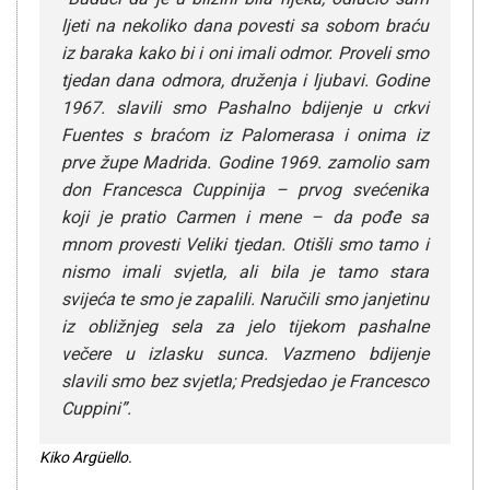
ljeti na nekoliko dana povesti sa sobom braću
iz baraka kako bi i oni imali odmor. Proveli smo
tjedan dana odmora, druženja i ljubavi. Godine
1967. slavili smo Pashalno bdijenje u crkvi
Fuentes s braćom iz Palomerasa i onima iz
prve župe Madrida. Godine 1969. zamolio sam
don Francesca Cuppinija – prvog svećenika
koji je pratio Carmen i mene – da pođe sa
mnom provesti Veliki tjedan. Otišli smo tamo i
nismo imali svjetla, ali bila je tamo stara
svijeća te smo je zapalili. Naručili smo janjetinu
iz obližnjeg sela za jelo tijekom pashalne
večere u izlasku sunca. Vazmeno bdijenje
slavili smo bez svjetla; Predsjedao je Francesco
Cuppini”.
Kiko Argüello.