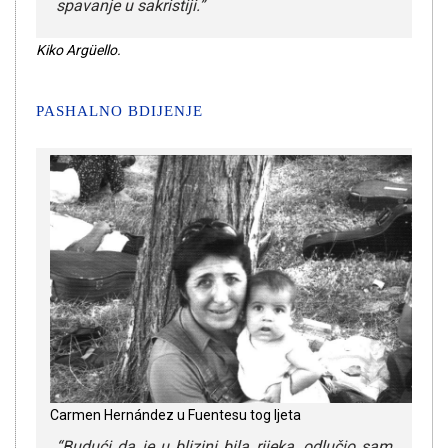
spavanje u sakristiji.”
Kiko Argüello.
PASHALNO BDIJENJE
Carmen Hernández u Fuentesu tog ljeta
“Budući da je u blizini bila rijeka, odlučio sam