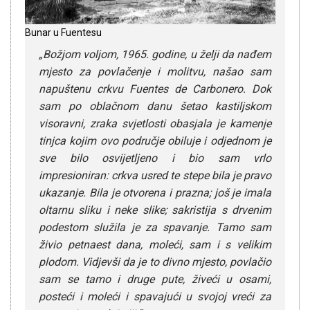
Bunar u Fuentesu
„Božjom voljom, 1965. godine, u želji da nađem
mjesto za povlačenje i molitvu, našao sam
napuštenu crkvu Fuentes de Carbonero. Dok
sam po oblačnom danu šetao kastiljskom
visoravni, zraka svjetlosti obasjala je kamenje
tinjca kojim ovo područje obiluje i odjednom je
sve bilo osvijetljeno i bio sam vrlo
impresioniran: crkva usred te stepe bila je pravo
ukazanje. Bila je otvorena i prazna; još je imala
oltarnu sliku i neke slike; sakristija s drvenim
podestom služila je za spavanje. Tamo sam
živio petnaest dana, moleći, sam i s velikim
plodom. Vidjevši da je to divno mjesto, povlačio
sam se tamo i druge pute, živeći u osami,
posteći i moleći i spavajući u svojoj vreći za