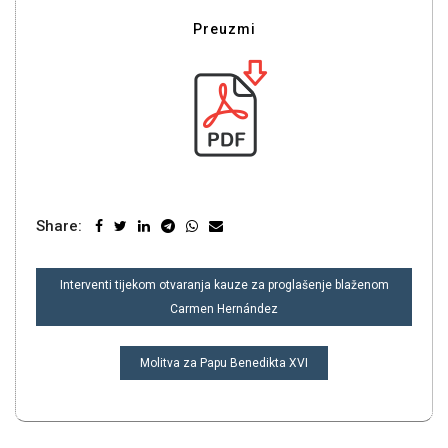
Preuzmi
Share:
NAVIGACIJA
Interventi tijekom otvaranja kauze za proglašenje blaženom
OBJAVA
Carmen Hernández
Molitva za Papu Benedikta XVI