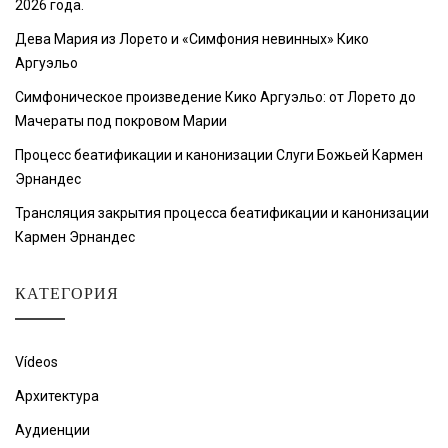
2026 года.
Дева Мария из Лорето и «Симфония невинных» Кико
Аргуэльо
Симфоническое произведение Кико Аргуэльо: от Лорето до
Мачераты под покровом Марии
Процесс беатификации и канонизации Слуги Божьей Кармен
Эрнандес
Трансляция закрытия процесса беатификации и канонизации
Кармен Эрнандес
КАТЕГОРИЯ
Vídeos
Архитектура
Аудиенции