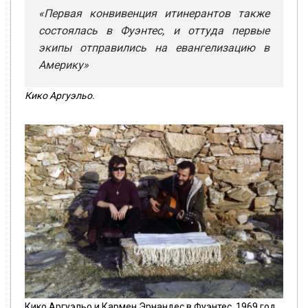
«Первая конвивенция итинерантов также
состоялась в Фуэнтес, и оттуда первые
экипы отправились на евангелизацию в
Америку»
Кико Аргуэльо.
Кико Аргуэльо и Кармен Эрнандес в Фуэнтес, 1969 год