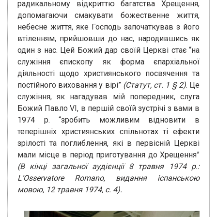
радикальному відкриттю багатства Хрещення,
допомагаючи смакувати божественне життя,
небесне життя, яке Господь започаткував з його
втіленням, прийшовши до нас, народившись як
один з нас. Цей Божий дар своїй Церкві стає “на
служіння єпископу як форма єпархіальної
діяльності щодо християнського посвячення та
постійного виховання у вірі”
(Статут, ст. 1 § 2)
. Це
служіння, як нагадував мій попередник, слуга
Божий Павло VI, в першій своїй зустрічі з вами в
1974 р. “зробить можливим відновити в
теперішніх християнських спільнотах ті ефекти
зрілості та поглиблення, які в первісній Церкві
мали місце в період приготування до Хрещення”
(В кінці загальної аудієнції 8 травня 1974 р.:
L’Osservatore Romano, видання іспанською
мовою, 12 травня 1974, с. 4).