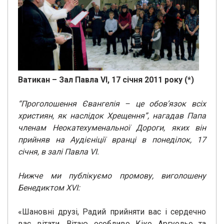
Ватикан – Зал Павла VI, 17 січня 2011 року (*)
“Проголошення Євангелія – ​​це обов’язок всіх
християн, як наслідок Хрещення”, нагадав Папа
членам Неокатехуменальної Дороги, яких він
прийняв на Аудієніції вранці в понеділок, 17
січня, в залі Павла VI.
Нижче ми публікуємо промову, виголошену
Бенедиктом XVI:
«Шановні друзі, Радий прийняти вас і сердечно
вас вітати. Вітаю особливо Кіко Аргуельо та