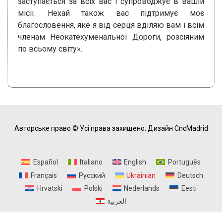
заступається за всіх вас і супроводжує в вашій
місії. Нехай також вас підтримує моє
благословення, яке я від серця вділяю вам і всім
членам Неокатехуменальної Дороги, розсіяним
по всьому світу».
Авторське право © Усі права захищено.
Дизайн CncMadrid
Español
Italiano
English
Português
Français
Русский
Ukrainian
Deutsch
Hrvatski
Polski
Nederlands
Eesti
العربية