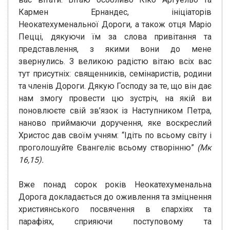
Кармен Ернандес, ініціаторів
Неокатехуменальної Дороги, а також отця Маріо
Пецці, дякуючи їм за слова привітання та
представлення, з якими вони до мене
звернулись. З великою радістю вітаю всіх вас
тут присутніх: священників, семінаристів, родини
та членів Дороги. Дякую Господу за те, що він дає
нам змогу провести цю зустріч, на якій ви
поновлюєте свій зв’язок із Наступником Петра,
наново приймаючи доручення, яке воскреслий
Христос дав своїм учням: “Ідіть по всьому світу і
проголошуйте Євангеліє всьому створінню”
(Мк
16,15).
Вже понад сорок років Неокатехуменальна
Дорога докладається до оживлення та зміцнення
християнського посвячення в єпархіях та
парафіях, сприяючи поступовому та