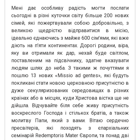
Мені дає особливу радість могти послати
сьогодні в різні куточки світу більше 200 нових
сімей, які пожертвували собою добровільно, з
великою щедрістю відправитися в місію,
ідеально єднаючись з майже 600 сім’ями, які вже
діють на п’яти континентах. Дорогі родини, віра,
яку ви отримали як дар, нехай буде світлом,
поставленим на підсвічнику, здатне вказувати
людям шлях до неба. З такими ж почуттями я
пошлю 13 нових «Missio ad gentes», які будуть
покликані стати новою церковною присутністю в
дуже секуляризованих середовищах в різних
країнах або в місцях, куди Христова вістка ще не
дійшла. Відчувайте біля себе живу присутність
воскреслого Господа і стількох братів, а також
молитву Папи, який з вами. Вітаю сердечно
пресвітерів, які походять з єпархіальних
семінарій Redemptoris Mater Європи, та понад дві