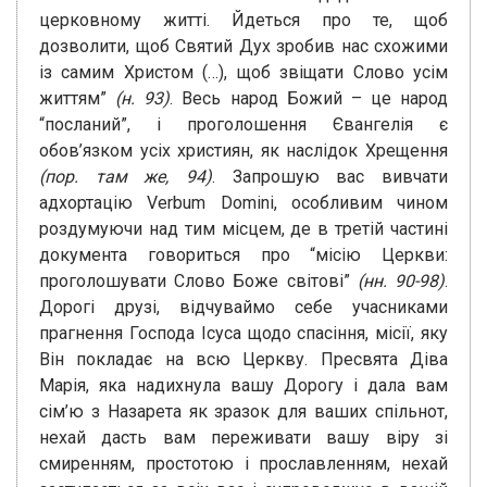
церковному житті. Йдеться про те, щоб
дозволити, щоб Святий Дух зробив нас схожими
із самим Христом (…), щоб звіщати Слово усім
життям”
(н. 93)
. Весь народ Божий – це народ
“посланий”, і проголошення Євангелія є
обов’язком усіх християн, як наслідок Хрещення
(пор. там же, 94)
. Запрошую вас вивчати
адхортацію Verbum Domini, особливим чином
роздумуючи над тим місцем, де в третій частині
документа говориться про “місію Церкви:
проголошувати Слово Боже світові”
(нн. 90-98)
.
Дорогі друзі, відчуваймо себе учасниками
прагнення Господа Ісуса щодо спасіння, місії, яку
Він покладає на всю Церкву. Пресвята Діва
Марія, яка надихнула вашу Дорогу і дала вам
сім’ю з Назарета як зразок для ваших спільнот,
нехай дасть вам переживати вашу віру зі
смиренням, простотою і прославленням, нехай