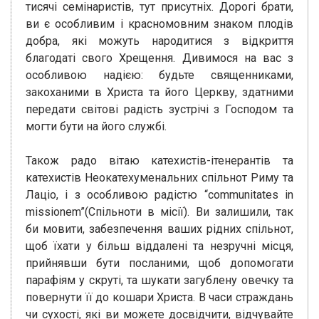
тисячі семінаристів, тут присутніх. Дорогі брати,
ви є особливим і красномовним знаком плодів
добра, які можуть народитися з відкриття
благодаті свого Хрещення. Дивимося на вас з
особливою надією: будьте священниками,
закоханими в Христа та його Церкву, здатними
передати світові радість зустрічі з Господом та
могти бути на його службі.
Також радо вітаю катехистів-ітенерантів та
катехистів Неокатехуменальних спільнот Риму та
Лаціо, і з особливою радістю “communitates in
missionem”(Спільноти в місії). Ви залишили, так
би мовити, забезпечення ваших рідних спільнот,
щоб їхати у більш віддалені та незручні місця,
прийнявши бути посланими, щоб допомогати
парафіям у скруті, та шукати загублену овечку та
повернути її до кошари Христа. В часи страждань
чи сухості, які ви можете досвідчити, відчувайте