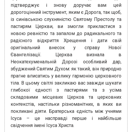
підтверджує і знову доручає вам цей
дорогоцінний інструмент, яким є Дорога, так щоб,
із синівською слухняністю Святому Престолу та
пастирям Церкви, ви змогли прикластися з
новою ревністю та запалом до радикального та
радісного відкриття Хрещення і дати свій
оригінальний внесок у справу Нової
Євангелізації. Церква визнала в
Неокатехуменальній Дорозі особливий дар,
збуджений Святим Духом: як такий, він природно
прагне вписатись у велику гармонію церковного
тіла. В цьому світлі закликаю вас завжди шукати
глибокої єдності з пастирями та з усіма
складовими місцевих Церков та церковних
контекстів, настільки різноманітних, в яких ви
покликані діяти. Братерська єдність між учнями
Ісуса – це насправді перше і найбільше
свідчення імені Ісуса Христа.