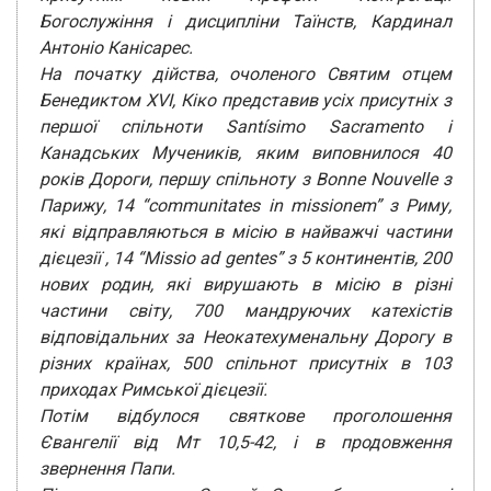
Богослужіння і дисципліни Таїнств, Кардинал
Антоніо Канісарес.
На початку дійства, очоленого Святим отцем
Бенедиктом XVI, Кіко представив усіх присутніх з
першої спільноти Santísimo Sacramento і
Канадських Мучеників, яким виповнилося 40
років Дороги, першу спільноту з Bonne Nouvelle з
Парижу, 14 “communitates in missionem” з Риму,
які відправляються в місію в найважчі частини
дієцезії , 14 “Missio ad gentes” з 5 континентів, 200
нових родин, які вирушають в місію в різні
частини світу, 700 мандруючих катехістів
відповідальних за Неокатехуменальну Дорогу в
різних країнах, 500 спільнот присутніх в 103
приходах Римської дієцезії.
Потім відбулося святкове проголошення
Євангелії від Мт 10,5-42, і в продовження
звернення Папи.