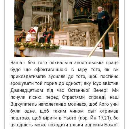
Ваша і без того похвальна апостольська праця
буде ще ефективнішою в міру того, як ви
прикладатимете зусилля до того, щоб постійно
зрощувати той порив до єдності, яку Ісус звістив
Дванадцятьом під час Останньої Вечері. Ми
почули пісню: перед Страстями, справді, наш
Відкупитель наполегливо молився, щоб його учні
були одне, щоб таким чином світ отримав
поштовх, щоб вірити в Нього (пор. Йн 17,21), бо
ця єдність може походити тільки від сили Божої.