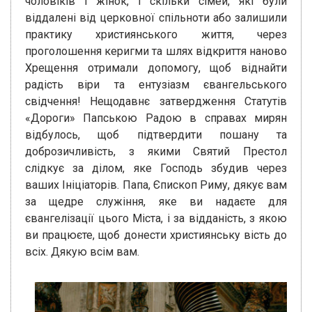
чоловіків і жінок, і скільки сімей, які були
віддалені від церковної спільноти або залишили
практику християнського життя, через
проголошення керигми та шлях відкриття наново
Хрещення отримали допомогу, щоб віднайти
радість віри та ентузіазм євангельського
свідчення! Нещодавнє затвердження Статутів
«Дороги» Папською Радою в справах мирян
відбулось, щоб підтвердити пошану та
доброзичливість, з якими Святий Престол
слідкує за ділом, яке Господь збудив через
ваших Ініціаторів. Папа, Єпископ Риму, дякує вам
за щедре служіння, яке ви надаєте для
євангелізації цього Міста, і за відданість, з якою
ви працюєте, щоб донести християнську вість до
всіх. Дякую всім вам.