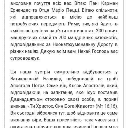
висловив почуття всіх вас. Вітаю Пані Кармен
Ернандес та Отця Маріо Пецці. Вітаю спільноти,
які відправляються в місію до найбільш
потребуючих передмість Риму, тих, які йдуть в
«місію ad gentes» на п’яти континентах, 200 нових
мандруючих сімей та 700 мандрівних катехистів,
відповідальних за Неокатехуменальну Дорогу в
різних націях. Дякую всім вам. Нехай Господь вас
супроводжує.
Ця наша зустріч символічно відбувається у
Ватиканській Базиліці, побудованій на гробі
Апостола Петра. Саме він, Князь Апостолів, який,
відповідаючи на запитання, яке Ісус поставив
Дванадцятьом стосовно своєї особи, в пориві
визнав: «Ти Христос, Син Бога Живого» (Мт 16,16).
Ви сьогодні зібралися тут, щоб відновити це саме
визнання віри. Ваша присутність, така чисельна і
оживлена, свідчить про діла, вчинені Господом за