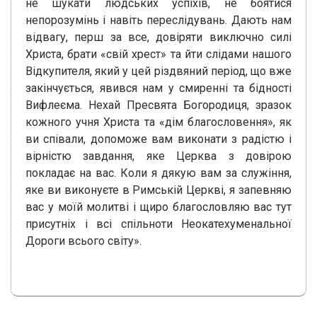
не шукати людських успіхів, не боятися
непорозумінь і навіть переслідувань. Дають нам
відвагу, перш за все, довіряти виключно силі
Христа, брати «свій хрест» та йти слідами нашого
Відкупителя, який у цей різдвяний період, що вже
закінчується, явився нам у смиренні та бідності
Вифлеєма. Нехай Пресвята Богородиця, зразок
кожного учня Христа та «дім благословення», як
ви співали, допоможе вам виконати з радістю і
вірністю завдання, яке Церква з довірою
покладає на вас. Коли я дякую вам за служіння,
яке ви виконуєте в Римській Церкві, я запевняю
вас у моїй молитві і щиро благословляю вас тут
присутніх і всі спільноти Неокатехуменальної
Дороги всього світу».