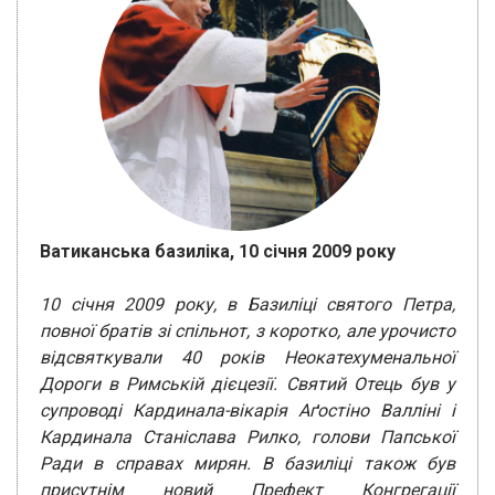
Ватиканська базиліка, 10 січня 2009 року
10 січня 2009 року, в Базиліці святого Петра,
повної братів зі спільнот, з коротко, але урочисто
відсвяткували 40 років Неокатехуменальної
Дороги в Римській дієцезії. Святий Отець був у
супроводі Кардинала-вікарія Аґостіно Валліні і
Кардинала Станіслава Рилко, голови Папської
Ради в справах мирян. В базиліці також був
присутнім новий Префект Конгрегації