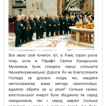
Все мало свій початок тут, в Римі, сорок років
тому, коли в Парафії Святих Канадських
Мучеників були створені перші спільноти
Неокатехуменальної Дороги. Як не благословити
Господа за духовні плоди, які, завдяки
застосованому вами методу євангелізації,
вдалося зібрати за ці роки? Скільки свіжої
апостольської енергії було збуджено як серед
священників, так і серед мирян! Скільки