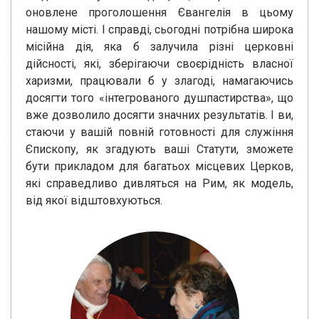
оновлене проголошення Євангелія в цьому
нашому місті. І справді, сьогодні потрібна широка
місійна дія, яка б залучила різні церковні
дійсності, які, зберігаючи своєрідність власної
харизми, працювали б у злагоді, намагаючись
досягти того «інтегрованого душпастирства», що
вже дозволило досягти значних результатів. І ви,
стаючи у вашій повній готовності для служіння
Єпископу, як згадують ваші Статути, зможете
бути прикладом для багатьох місцевих Церков,
які справедливо дивляться на Рим, як модель,
від якої відштовхуються.