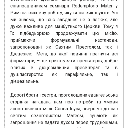
співпрацівникам семінарії Redemptoris Mater у
Римі за виховну роботу, яку вони виконують. Усі
ми знаємо, що їхнє завдання не з легких, але
дуже важливе для майбутнього Церкви. Тому я
їх підбадьорюю продовжувати цю місію,
приймаючи формувальні настанови,
запропоновані як Святим Престолом, так і
Дієцезією. Мета, до якої повинні прагнути всі
форматори, – це приготувати пресвітерів, добре
влитих в дієцезіальний пресвітерат та в
душпастирство як парафіяльне, так і
дієцезіальне.
Дорогі брати і сестри, проголошена євангельська
сторінка нагадала нам про потреби та умови
апостольської місії. Слова Ісуса, звернені до нас
святим євангелистом Матеєм, лунають як
запрошення не падати духом перед труднощами,