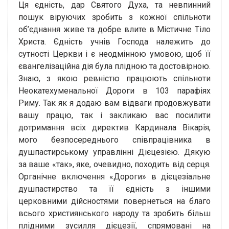
Ця єдність, дар Святого Духа, та невпинний
пошук віруючих зробить з кожної спільноти
об’єднання живе та добре влите в Містичне Тіло
Христа. Єдність учнів Господа належить до
сутності Церкви і є неодмінною умовою, щоб її
євангелізаційна дія була плідною та достовірною.
Знаю, з якою ревністю працюють спільноти
Неокатехуменальної Дороги в 103 парафіях
Риму. Так як я додаю вам відваги продовжувати
вашу працю, так і закликаю вас посилити
дотримання всіх директив Кардинала Вікарія,
мого безпосереднього співпрацівника в
душпастирському управлінні Дієцезією. Дякую
за ваше «так», яке, очевидно, походить від серця.
Органічне включення «Дороги» в дієцезіальне
душпастирство та її єдність з іншими
церковними дійсностями повернеться на благо
всього християнського народу та зробить більш
плідними зусилля дієцезії, спрямовані на