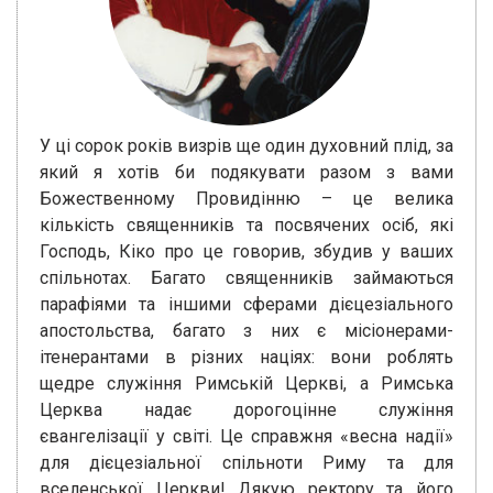
У ці сорок років визрів ще один духовний плід, за
який я хотів би подякувати разом з вами
Божественному Провидінню – це велика
кількість священників та посвячених осіб, які
Господь, Кіко про це говорив, збудив у ваших
спільнотах. Багато священників займаються
парафіями та іншими сферами дієцезіального
апостольства, багато з них є місіонерами-
ітенерантами в різних націях: вони роблять
щедре служіння Римській Церкві, а Римська
Церква надає дорогоцінне служіння
євангелізації у світі. Це справжня «весна надії»
для дієцезіальної спільноти Риму та для
вселенської Церкви! Дякую ректору та його