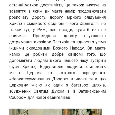
останні чотири десятиліття; це також вказує на
завзяття, з яким ви маєте намір продовжувати
розпочату дорогу, дорогу вірного слідування
Христа і сміливого свідчення його Євангелія, не
тільки тут, у Римі, але всюди, куди б вас не
привело Провидіння; дорогу слухняного
дотримання вказівок Пастирів та єдності з усіма
іншими складовими Божого Народу. Ви маєте
намір це робити, добре свідомі того, що
допомагати людям цього нашого часу зустріти
Ісуса Христа, Відкупителя людини, становить
місію Церкви та кожного охрещеного.
«Неокатехуменальна Дорога» вливається в цю
церковну місію як один з багатьох шляхів,
збуджених Святим Духом з ІІ Ватиканським
Собором для нової євангелізації.