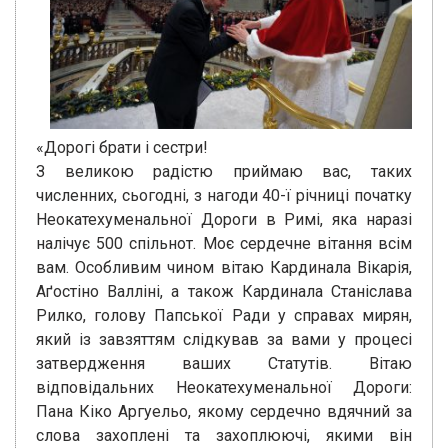
«Дорогі брати і сестри!
З великою радістю приймаю вас, таких
численних, сьогодні, з нагоди 40-ї річниці початку
Неокатехуменальної Дороги в Римі, яка наразі
налічує 500 спільнот. Моє сердечне вітання всім
вам. Особливим чином вітаю Кардинала Вікарія,
Аґостіно Валліні, а також Кардинала Станіслава
Рилко, голову Папської Ради у справах мирян,
який із завзяттям слідкував за вами у процесі
затвердження ваших Статутів. Вітаю
відповідальних Неокатехуменальної Дороги:
Пана Кіко Аргуельо, якому сердечно вдячний за
слова захоплені та захоплюючі, якими він