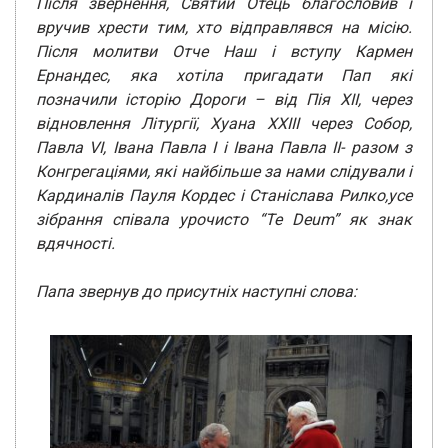
Після звернення, Святий Отець благословив і
вручив хрести тим, хто відправлявся на місію.
Після молитви Отче Наш і вступу Кармен
Ернандес, яка хотіла пригадати Пап які
позначили історію Дороги – від Пія XII, через
відновлення Літургії, Хуана XXIII через Собор,
Павла VI, Івана Павла I і Івана Павла II- разом з
Конгрегаціями, які найбільше за нами слідували і
Кардиналів Пауля Кордес і Станіслава Рилко,усе
зібрання співала урочисто “Te Deum” як знак
вдячності.
Папа звернув до присутніх наступні слова: