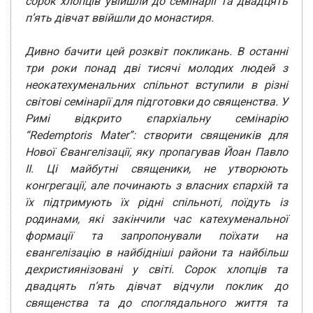
сорок хлопців увійшли до семінарії та двадцять
п’ять дівчат ввійшли до монастиря.
Дивно бачити цей розквіт покликань. В останні
три роки понад дві тисячі молодих людей з
неокатехуменальних спільнот вступили в різні
світові семінарії для підготовки до священства. У
Римі відкрито єпархіальну семінарію
“Redemptoris Mater”: створити священиків для
Нової Євангелізації, яку пропагував Йоан Павло
II.
Ці майбутні священики, не утворюють
конгрегації, але починають з власних єпархій та
їх підтримують їх рідні спільноті, поїдуть із
родинами, які закінчили час катехуменальної
формації та запропонували поїхати на
євангелізацію в найбідніші райони та найбільш
дехристиянізовані у світі. Сорок хлопців та
двадцять п’ять дівчат відчули поклик до
священства та до споглядального життя та