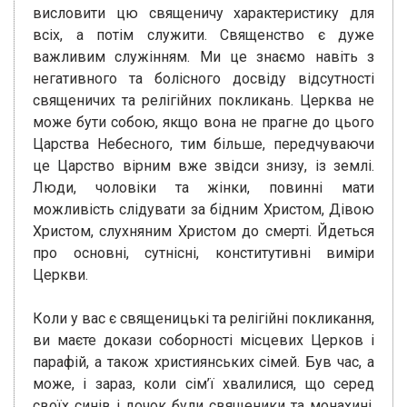
висловити цю священичу характеристику для
всіх, а потім служити. Священство є дуже
важливим служінням. Ми це знаємо навіть з
негативного та болісного досвіду відсутності
священичих та релігійних покликань. Церква не
може бути собою, якщо вона не прагне до цього
Царства Небесного, тим більше, передчуваючи
це Царство вірним вже звідси знизу, із землі.
Люди, чоловіки та жінки, повинні мати
можливість слідувати за бідним Христом, Дівою
Христом, слухняним Христом до смерті. Йдеться
про основні, сутнісні, конститутивні виміри
Церкви.
Коли у вас є священицькі та релігійні покликання,
ви маєте докази соборності місцевих Церков і
парафій, а також християнських сімей. Був час, а
може, і зараз, коли сім’ї хвалилися, що серед
своїх синів і дочок були священики та монахині.