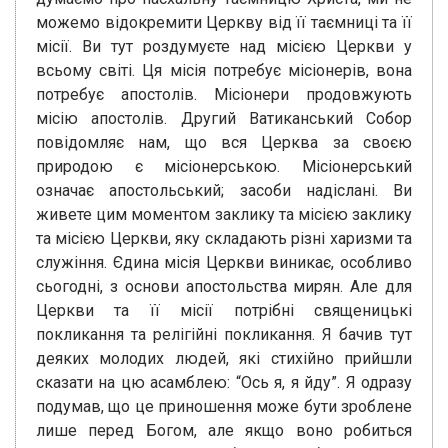
можемо відокремити Церкву від її таємниці та її
місії. Ви тут роздумуєте над місією Церкви у
всьому світі. Ця місія потребує місіонерів, вона
потребує апостолів. Місіонери продовжують
місію апостолів. Другий Ватиканський Собор
повідомляє нам, що вся Церква за своєю
природою є місіонерською. Місіонерський
означає апостольський; засоби надіслані. Ви
живете цим моментом заклику та місією заклику
та місією Церкви, яку складають різні харизми та
служіння. Єдина місія Церкви виникає, особливо
сьогодні, з основи апостольства мирян. Але для
Церкви та її місії потрібні священицькі
покликання та релігійні покликання. Я бачив тут
деяких молодих людей, які стихійно прийшли
сказати на цю асамблею: “Ось я, я йду”. Я одразу
подумав, що це приношення може бути зроблене
лише перед Богом, але якщо воно робиться