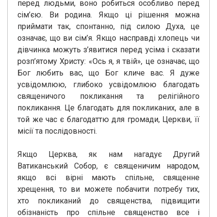
перед людьми, воно робиться особливо перед
сім’єю. Ви родина. Якщо ці рішення можна
приймати так, спонтанно, під силою Духа, це
означає, що ви сім’я. Якщо насправді хлопець чи
дівчинка можуть з’явитися перед усіма і сказати
розп’ятому Христу: «Ось я, я твій», це означає, що
Бог любить вас, що Бог кличе вас. Я дуже
усвідомлюю, глибоко усвідомлюю благодать
священичого покликання та релігійного
покликання. Це благодать для покликаних, але в
той же час є благодаттю для громади, Церкви, її
місії та послідовності.
Якщо Церква, як нам нагадує Другий
Ватиканський Собор, є священичим народом,
якщо всі вірні мають спільне, священне
хрещення, то ви можете побачити потребу тих,
хто покликаний до священства, підвищити
обізнаність про спільне священство все і