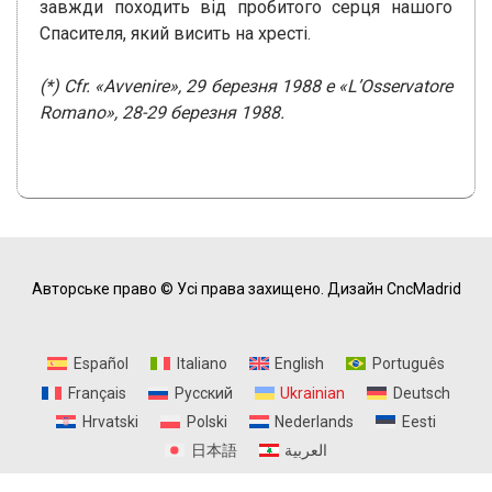
завжди походить від пробитого серця нашого
Спасителя, який висить на хресті.
(*) Cfr. «Avvenire», 29 березня 1988 e «L’Osservatore
Romano», 28-29 березня 1988.
Авторське право © Усі права захищено.
Дизайн CncMadrid
Español
Italiano
English
Português
Français
Русский
Ukrainian
Deutsch
Hrvatski
Polski
Nederlands
Eesti
日本語
العربية