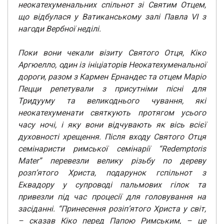
неокатехуменальних спільнот зі Святим Отцем,
що відбулася у Ватиканському залі Павла VI з
нагоди Вербної неділі.
Поки вони чекали візиту Святого Отця, Кіко
Аргюелло, один із ініціаторів Неокатехуменальної
дороги, разом з Кармен Ернандес та отцем Маріо
Пецци репетували з присутніми пісні для
Тридууму та великоднього чування, які
неокатехуменати святкують протягом усього
часу ночі, і яку вони відчувають як вісь всієї
духовності хрещення. Після входу Святого Отця
семінаристи римської семінарії “Redemptoris
Mater” перевезли велику різьбу по дереву
розп’ятого Христа, подарунок гспільнот з
Еквадору у супроводі пальмових гілок та
привезли під час процесії для головування на
засіданні. “Принесення розіп’ятого Христа у світ,
– сказав Кіко перед Папою Римським, – це