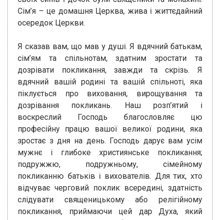
Сім’я – це домашня Церква, жива і життєдайний
осередок Церкви.
Я сказав вам, що мав у душі. Я вдячний батькам,
сім’ям та спільнотам, здатним зростати та
дозрівати покликання, завжди та скрізь. Я
вдячний вашій родині та вашій спільноті, яка
піклується про виховання, вирощування та
дозрівання покликань. Наш розп’ятий і
воскреслий Господь благословляє цю
професійну працю вашої великої родини, яка
зростає з дня на день. Господь дарує вам усім
мужнє і глибоке християнське покликання;
подружжю, подружньому, сімейному
покликанню батьків і вихователів. Для тих, хто
відчуває черговий поклик всередині, здатність
слідувати священицькому або релігійному
покликання, приймаючи цей дар Духа, який