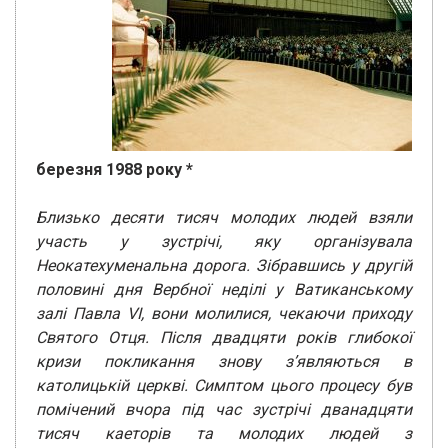
березня 1988 року *
Близько десяти тисяч молодих людей взяли
участь у зустрічі, яку організувала
Неокатехуменальна дорога. Зібравшись у другій
половині дня Вербної неділі у Ватиканському
залі Павла VI, вони молилися, чекаючи приходу
Святого Отця. Після двадцяти років глибокої
кризи покликання знову з’являються в
католицькій церкві. Симптом цього процесу був
помічений вчора під час зустрічі дванадцяти
тисяч каеторів та молодих людей з