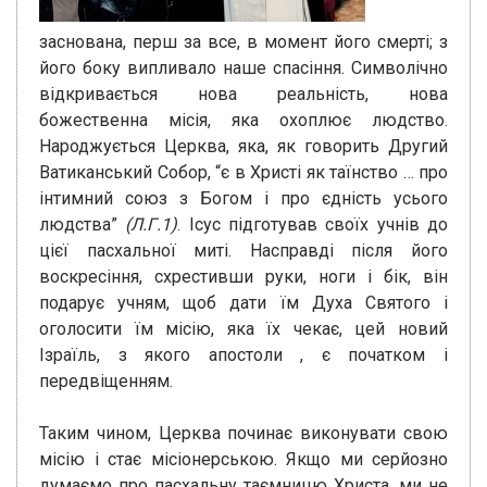
заснована, перш за все, в момент його смерті; з
його боку випливало наше спасіння. Символічно
відкривається нова реальність, нова
божественна місія, яка охоплює людство.
Народжується Церква, яка, як говорить Другий
Ватиканський Собор, “є в Христі як таїнство … про
інтимний союз з Богом і про єдність усього
людства”
(Л.Г.1)
. Ісус підготував своїх учнів до
цієї пасхальної миті. Насправді після його
воскресіння, схрестивши руки, ноги і бік, він
подарує учням, щоб дати їм Духа Святого і
оголосити їм місію, яка їх чекає, цей новий
Ізраїль, з якого апостоли , є початком і
передвіщенням.
Таким чином, Церква починає виконувати свою
місію і стає місіонерською. Якщо ми серйозно
думаємо про пасхальну таємницю Христа, ми не