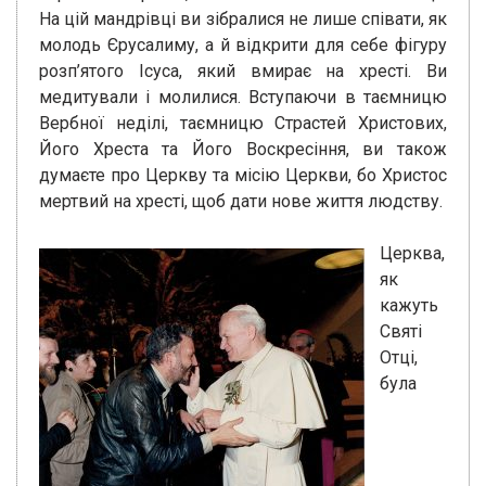
На цій мандрівці ви зібралися не лише співати, як
молодь Єрусалиму, а й відкрити для себе фігуру
розп’ятого Ісуса, який вмирає на хресті. Ви
медитували і молилися. Вступаючи в таємницю
Вербної неділі, таємницю Страстей Христових,
Його Хреста та Його Воскресіння, ви також
думаєте про Церкву та місію Церкви, бо Христос
мертвий на хресті, щоб дати нове життя людству.
Церква,
як
кажуть
Святі
Отці,
була