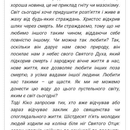
хороша новина, це не приклад гніту чи мазохізму.
Світ сьогодні хоче придушити розп’яття і живе в
жаху від будь-яких страждань. Христос відкрив
шлях через смерть. Ми страждаємо, тому що не
любимо іншого таким чином, віддаючи себе
повністю іншому. Чи можна так любити? Так,
оскільки він дарує нам свою природу, він
посилає нам з небес свого Святого Духа, який
підкорив смерть і зароджує вічне життя в нас,
нове життя, яке дозволяє любити інших поза
смертю, з усіма вадами іншої людини. Любити
нас такими – це щастя. Як ми не можемо
донести цю воду до цього пустельного світу,
яким є світ сьогодні?
Тоді Кіко запросив тих, хто вже відчував або
зараз відчуває заклик до священства чи
споглядального життя. Шістдесят п’ять молодих
людей ходили на коліна біля ніг Святого Отця: