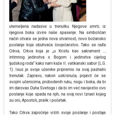
utemeljena nadasve u trenutku Njegove smrti; iz
njegova boka izvire naše spasenje. Na simboličan
način otvara se jedna nova stvarnost, novo božansko
poslanje koje obuhvaća čovječanstvo. Tako se rađa
Crkva, Crkva koja je „u Kristu kao sakrament …
intimnog jedinstva s Bogom i jedinstva cijelog
ljudskog roda“ kako nam kaže II. vatikanski sabor (L.G.
1). Isus je svoje učenike pripremio na ovaj pashalni
trenutak. Zapravo, nakon uskrsnuća, pojavit će se
svojim učenicima, probodenih ruku, nogu i boka, da bi
im darovao Duha Svetoga i da bi im već navijestio ovo
poslanje koje spada na njih, na ovaj novi Izrael kojeg
su oni, Apostoli, pralik i početak.
Tako Crkva započinje vršiti svoje poslanje i postaje