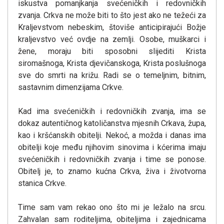
iskustva pomanjkanja svećeničkih i redovničkih
zvanja. Crkva ne može biti to što jest ako ne težeći za
Kraljevstvom nebeskim, štoviše anticipirajući Božje
kraljevstvo već ovdje na zemlji. Osobe, muškarci i
žene, moraju biti sposobni slijediti Krista
siromašnoga, Krista djevičanskoga, Krista poslušnoga
sve do smrti na križu. Radi se o temeljnim, bitnim,
sastavnim dimenzijama Crkve.
Kad ima svećeničkih i redovničkih zvanja, ima se
dokaz autentičnog katoličanstva mjesnih Crkava, župa,
kao i kršćanskih obitelji. Nekoć, a možda i danas ima
obitelji koje među njihovim sinovima i kćerima imaju
svećeničkih i redovničkih zvanja i time se ponose.
Obitelj je, to znamo kućna Crkva, živa i životvorna
stanica Crkve.
Time sam vam rekao ono što mi je ležalo na srcu.
Zahvalan sam roditeljima, obiteljima i zajednicama