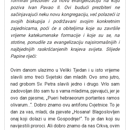
formirali prezbiteri za novu evangelizaciju na koju
poziva Ivan Pavao II. Ovi budući prezbiteri ne
sačinjavajući neku novu kongregaciju, već polazeći iz
svojih biskupija i podržavani svojim konkretnim
zajednicama, poći će s obiteljima koje su završile
vrijeme katekumenske formacije i koje su se, na
stotine, ponudile za evangelizaciju najsiromašnijih i
najbjednijih raskršćanjenih krajeva svijeta.
Slijede
Papine riječi:
Ovim danom ulazimo u Veliki Tjedan i u isto vrijeme
slavili smo treći Svjetski dan mladih. Ovo smo jutro,
nad grobom Sv. Petra slavili jedno i drugo. Vrlo sam
zadovoljan što sam tu s vama mladima, pjevajući, jer je
ovo dan pjesme; „Pueri hebraeorum portantes ramos
olivarum…“. Dobro znamo ovu antifonu Cvjetnice. To je
dan za vas, mladi; da pjevate „Hosana! Blagoslovljen
onaj koji dolazi u ime Gospodnje!“. To je dan koji su
navijestili proroci. Ali dobro znamo da nas Crkva, ovim