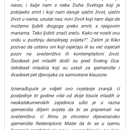
narav, i šalje nam s neba Duha Svetoga koji je
pobijedio smrt i koji nam daruje vječni život, vječni
život u nama, unutar nas; novi život koji nam daje da
možemo ljubiti drugoga preko smrti, s njegovim
manama. Tako ljubiti znači sreću. Kako ne nositi ovu
vodu u pustinju današnjeg svijeta?“.
Zatim je Kiko
pozvao da ustanu oni koji osjećaju ili su već osjećali
poziv na svečeništvo ili kontemplativni život.
Šezdeset pet mladih došli su pred Svetog Oca:
četrdeset mladića koji su ustali za sjemenište i
dvadeset pet djevojaka za samostane klauzure.
Iznenađujuće je vidjeti ovo cvjetanje zvanjâ. U
posljednje tri godine više od dvije tisuće mladih iz
neokatekumenskih zajednica ušlo je u razna
sjemeništa diljem svijeta da bi se pripremali na
svečeništvo. U Rimu je otvoreno dijecezansko
sjemenište Redemptoris Mater da bi se u njemu