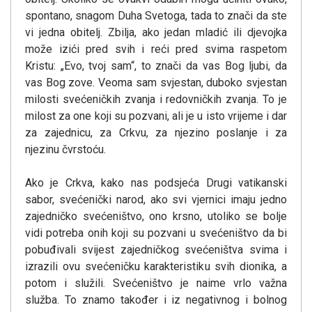
spontano, snagom Duha Svetoga, tada to znači da ste
vi jedna obitelj. Zbilja, ako jedan mladić ili djevojka
može izići pred svih i reći pred svima raspetom
Kristu: „Evo, tvoj sam“, to znači da vas Bog ljubi, da
vas Bog zove. Veoma sam svjestan, duboko svjestan
milosti svećeničkih zvanja i redovničkih zvanja. To je
milost za one koji su pozvani, ali je u isto vrijeme i dar
za zajednicu, za Crkvu, za njezino poslanje i za
njezinu čvrstoću.
Ako je Crkva, kako nas podsjeća Drugi vatikanski
sabor, svećenički narod, ako svi vjernici imaju jedno
zajedničko svećeništvo, ono krsno, utoliko se bolje
vidi potreba onih koji su pozvani u svećeništvo da bi
pobuđivali svijest zajedničkog svećeništva svima i
izrazili ovu svećeničku karakteristiku svih dionika, a
potom i služili. Svećeništvo je naime vrlo važna
služba. To znamo također i iz negativnog i bolnog