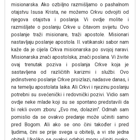
misionarska. Ako ozbiljno razmišljamo o pashalnom
otajstvu Isusa Krista, ne možemo Crkvu odvojiti od
njegova otajstva i poslanja. Vi ovdje molite i
razmišljate o poslanju Crkve u čitavom svijetu. Ovo
poslanje traži misionare, traži apostole. Misionari
nastavljaju poslanje apostola. II. vatikanski sabor nam
kaže da je cijela Crkva misionarska po svojoj naravi.
Misionarska znači apostolska; znači poslana. Vi živite
ovaj trenutak poziva i poslanja Crkve koja je
sastavljena od različitih karizmi i službi. Ovo
jedinstveno poslanje Crkve proizlazi, nadasve danas, i
na temelju apostolata laika. Ali Crkvi i njezinu poslanju
potrebni su svećenički i redovnički pozivi. Vidio sam
ovdje neke mlade koji su se spontano predstavili da
bi rekli ovom zboru: „Evo me, dolazim“. Odmah sam
pomislio da se ovakvo predanje može učiniti samo
pred Bogom. Ali ako se ono čini također i pred
ljudima, čini se prije svega u obitelji, a vi ste jedna
obitelj. Ukoliko se ovakvi odabiri mogu učiniti ovako,