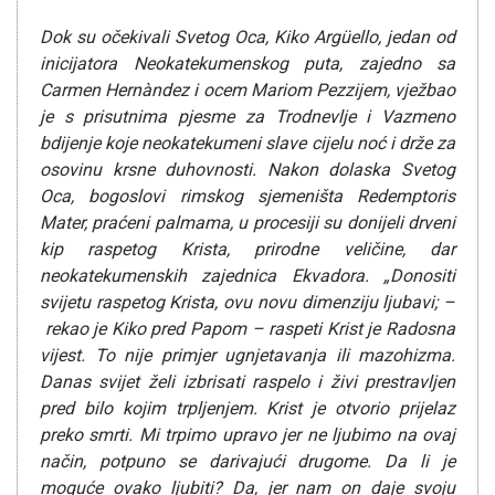
Dok su očekivali Svetog Oca, Kiko Argüello, jedan od
inicijatora Neokatekumenskog puta, zajedno sa
Carmen Hernàndez i ocem Mariom Pezzijem, vježbao
je s prisutnima pjesme za Trodnevlje i Vazmeno
bdijenje koje neokatekumeni slave cijelu noć i drže za
osovinu krsne duhovnosti. Nakon dolaska Svetog
Oca, bogoslovi rimskog sjemeništa Redemptoris
Mater, praćeni palmama, u procesiji su donijeli drveni
kip raspetog Krista, prirodne veličine, dar
neokatekumenskih zajednica Ekvadora.
„Donositi
svijetu raspetog Krista, ovu novu dimenziju ljubavi; –
rekao je Kiko pred Papom – raspeti Krist je Radosna
vijest. To nije primjer ugnjetavanja ili mazohizma.
Danas svijet želi izbrisati raspelo i živi prestravljen
pred bilo kojim trpljenjem. Krist je otvorio prijelaz
preko smrti. Mi trpimo upravo jer ne ljubimo na ovaj
način, potpuno se darivajući drugome. Da li je
moguće ovako ljubiti? Da, jer nam on daje svoju