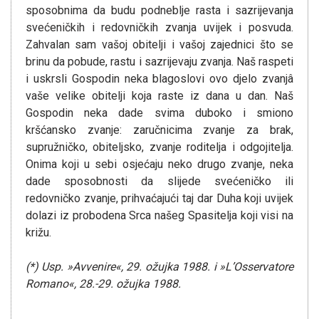
sposobnima da budu podneblje rasta i sazrijevanja
svećeničkih i redovničkih zvanja uvijek i posvuda.
Zahvalan sam vašoj obitelji i vašoj zajednici što se
brinu da pobude, rastu i sazrijevaju zvanja. Naš raspeti
i uskrsli Gospodin neka blagoslovi ovo djelo zvanjâ
vaše velike obitelji koja raste iz dana u dan. Naš
Gospodin neka dade svima duboko i smiono
kršćansko zvanje: zaručnicima zvanje za brak,
supružničko, obiteljsko, zvanje roditelja i odgojitelja.
Onima koji u sebi osjećaju neko drugo zvanje, neka
dade sposobnosti da slijede svećeničko ili
redovničko zvanje, prihvaćajući taj dar Duha koji uvijek
dolazi iz probodena Srca našeg Spasitelja koji visi na
križu.
(*) Usp.
»
Avvenire
«
, 29. ožujka 1988. i
»
L’Osservatore
Romano
«
, 28.-29. ožujka 1988.