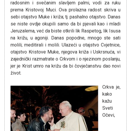
radosnim i svečanim slavljem palmi, vodi za ruku
prema Kristovoj Muci. Ova prolazna radost skriva u
sebi otajstvo Muke i križa; tj. pashalno otajstvo. Danas
se niste ovdje okupili samo da bi pjevali kao i mladi
Jeruzalema, već da biste otkrili lik Raspetog, lik Isusa
na križu, u agoniji. Danas popodne, mnogo ste sati
molili; meditirali i molili. Ulazeći u otajstvo Cvjetnice,
otajstvo Kristove Muke, njegova križa i Uskrsnuća, vi
zajednički razmatrate o Crkvom i o njezinom poslanju,
jer je Krist umro na križu da bi čovječanstvu dao novi
život.
Crkva je,
kako
kažu
Sveti
Očevi,