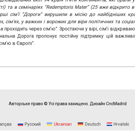
іті) та в семінаріях “Redemptoris Mater” (25 вже відкрито 
рші сім’ї “Дороги” вирушили в місію до найбідніших кр
х, сім’ях, у важких і ворожих для віри політичних та соціа
 проходить через сім’ю”. Зростаючи у вірі, сім’ї відкрива
нальна Дорога пропонує постійну підтримку цій важливі
ім’ю в Європі”.
Авторське право © Усі права захищено.
Дизайн CncMadrid
ançais
Русский
Ukrainian
Deutsch
Hrvatski