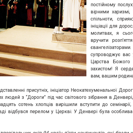
постійному послу
вірними харизмі,
спільноти, спри
ініціації для доро
молитвах, я сьог
вручити розп’ят
євангелізаторами.
супроводжує вас 
Царства Божого 
захистом! Я серд
вам, вашим родина
едставленні присутніх, ініціатор Неокатехуменальної Дор
 людей з “Дороги” під час світового зібрання в Денвері,
анадцять сотень хлопців вирішили вступити до семінарії
авді відбувся перелом у Церкві. У Денвері була особлива
повідальних екіп 94 країн п’яти континентів, які брали у