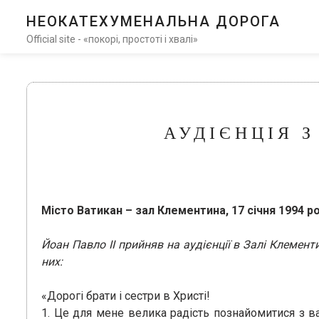
НЕОКАТЕХУМЕНАЛЬНА ДОРОГА
Official site - «покорі, простоті і хвалі»
АУДІЄНЦІЯ З
Місто Ватикан – зал Клементина, 17 січня 1994 р
Йоан Павло II прийняв на аудієнції в Залі Клемент
них:
«Дорогі брати і сестри в Христі!
1. Це для мене велика радість познайомитися з 