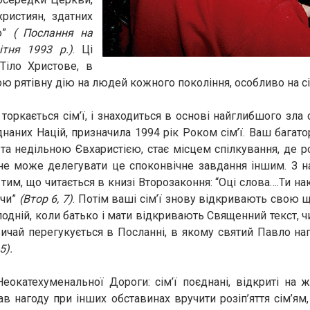
ристиян, здатних
ою”
( Послання на
ітня 1993 р.)
. Ці
Тіло Христове, в
ю рятівну дію на людей кожного покоління, особливо на сім
торкається сім’ї, і знаходиться в основі найглибшого зла 
наних Націй, призначила 1994 рік Роком сім’ї. Ваш багато
 недільною Євхаристією, стає місцем спілкування, де род
 не може делегувати це споконвічне завдання іншим. З 
 тим, що читається в книзі Второзаконня: “Оці слова….Ти 
ючи”
(Втор 6, 7)
. Потім ваші сім’ї знову відкривають свою щ
дній, коли батько і мати відкривають Священний текст, ч
вичай перегукується в Посланні, в якому святий Павло наг
5).
еокатехуменальної Дороги: сім’ї поєднані, відкриті на 
в нагоду при інших обставинах вручити розіп’яття сім’ям