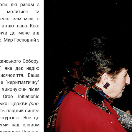
оги, які разом з
ся молитися та
ної вам місії, з
 вітаю пана Кіко
рнув до мене від
ю. Мир Господній з
канського Собору,
ї, яка дає надію
исячоліття. Ваша
е “керигматичну”
, виконуючи після
rdo Initiationis
ицької Церкви
(пор.
ить плідний синтез
ітургією. Все це
здуми над словом
осередки Церкви,