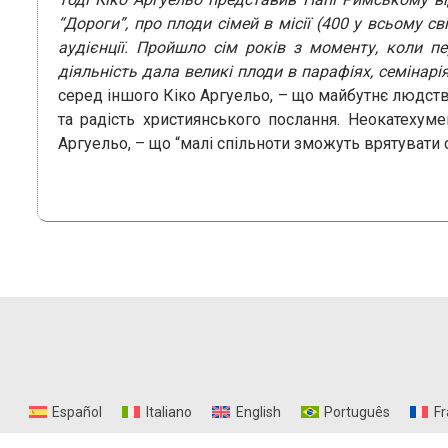
“Дороги”, про плоди сімей в місії (400 у всьому св
аудієнції. Пройшло сім років з моменту, коли пе
діяльність дала великі плоди в парафіях, семінарія
серед іншого Кіко Аргуельо, – що майбутнє людства
та радість християнського послання. Неокатехуме
Аргуельо, – що “малі спільноти зможуть врятувати с
Español
Italiano
English
Português
Fr