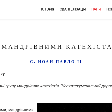
ІСТОРІЯ
ЄВАНГЕЛІЗАЦІЯ
ПАПИ
НО
 МАНДРІВНИМИ КАТЕХІСТА
С. ЙОАН ПАВЛО ІІ
оку
ині групу мандрівних катехістів “Неокатехуменальної доро
вами, мандрівними