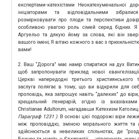
експертами-катехістами Неокатехуменальної дор
ініціаторами та відповідальними зібрали
розмірковувати про плоди та перспективи довіре
особливою увагою роль сімей серед бідних. Я
Аргуельо та дякую йому за слова, які він зве
вашого імені; Я вітаю кожного з вас з прихильніст
вами!
2. Ваш “Дорога” має намір спиратися на дух Вати
щоб запропонувати приклад нової євангелізаці
Церкві напередодні третього християнського т
заслуга полягає в тому, що ви відкрили для себ
проповідь, яка запрошує навіть “далеких” до віри
хрещальний ітенерарій, згідно із вказівками O
Christianae Adultorum, нагадавши Катехизм Катол
Параграф 1231 )
. В основі цієї подорожі віри леж
між проповіддю, зміною морального життя та л
здійснюється в невеликих спільнотах, де “ро
Божим та участь у Євхаристії … утворюють живі 