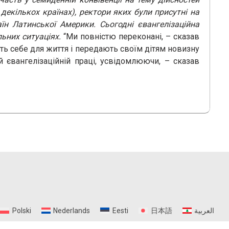
в декількох країнах), ректори яких були присутні на
аїн Латинської Америки. Сьогодні євангелізаційна
льних ситуаціях.
“Ми повністю переконані, – сказав
ють себе для життя і передають своїм дітям новизну
й євангелізаційній праці, усвідомлюючи, – сказав
Polski
Nederlands
Eesti
日本語
العربية