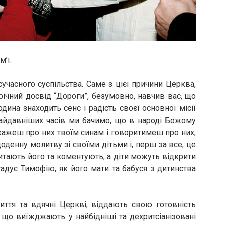
’ї.
сучасного суспільства. Саме з цієї причини Церква,
річний досвід “Дороги”, безумовно, навчив вас, що
ина знаходить сенс і радість своєї основної місії
найдавніших часів ми бачимо, що в народі Божому
накажеш про них твоїм синам і говоритимеш про них,
оденну молитву зі своїми дітьми і, перш за все, це
итають його та коментують, а діти можуть відкрити
адує Тимофію, як його мати та бабуся з дитинства
життя та вдячні Церкві, віддають свою готовність
, що виїжджають у найбідніші та дехритсіанізовані