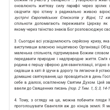
оновлюють життєву силу парафії через зрілих х
свідчити про істину з радикально живою вір
зустрічі Європейських Єпископів у Відні, 12 кв
спільноти допомагають переживати Церкву як 
якому через таїнство знаків Бог розповсюджує сво
3. Сьогодні всі усвідомлюють серйозну кризу, яка 
виступивши власною ініціативою Організації Об’єд
маленька спільнота, підтримувана Божим словом та
передавати природне і надприродне життя. Сім’я
родина є першу сферою для євангелізації, згідно з
сидівши в хаті й ідучи в дорогу та лягаючи й уста
домашнє святкування, що проводиться в день Госпо
себе в діалозі, освітленому Святим Духом. Цей з
ввели до Священних писань
(пор. 2 Тим. 1, 5; 3, 14-1
4. Тому, з огляду на це, можна побачити плоди Н
проголошувати Євангелія аж до кінців землі. Я ма