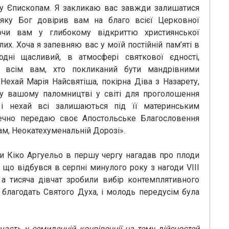
ху Єпископам. Я закликаю вас завжди залишатися
 яку Бог довірив вам на благо всієї Церковної
яючи вам у глибокому відкриттю християнської
слих. Хоча я запевняю вас у моїй постійній пам’яті в
одні щасливий, в атмосфері святкової єдності,
тя всім вам, хто покликаний бути мандрівними
 Нехай Марія Найсвятіша, покірна Діва з Назарету,
у вашому паломництві у світі для проголошення
і нехай всі залишаються під її материнським
ечно передаю своє Апостольське Благословення
м, Неокатехуменальній Дорозі».
оги Кіко Аргуельо в першу чергу нагадав про плоди
 що відбувся в серпні минулого року з нагоди VIII
, а тисяча дівчат зробили вибір контемплятивного
 благодать Святого Духа, і молодь передусім була
часть у семиденній конвівенції на тему дійсностей