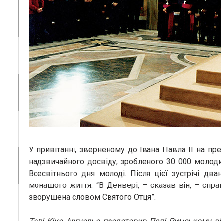
У привітанні, зверненому до Івана Павла ІІ на пр
надзвичайного досвіду, зробленого 30 000 молодих
Всесвітнього дня молоді. Після цієї зустрічі дв
монашого життя. “В Денвері, – сказав він, – спр
зворушена словом Святого Отця”.
Тоді Кіко Аргуельо представив Папі Римському від