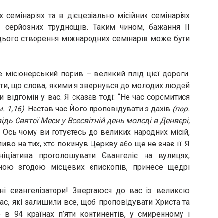
семінаріях та в дієцезіально місійних семінаріях
ь серйозних труднощів. Таким чином, бажання ІІ
 цього створення міжнародних семінарів може бути
е місіонерський порив – великий плід цієї дороги.
ти, що слова, якими я звернувся до молодих людей
ли відгомін у вас. Я сказав тоді: “Не час соромитися
. 1,16)
. Настав час Його проповідувати з дахів
(пор.
ідь Святої Меси у Всесвітній день молоді в Денвері,
. Ось чому ви готуєтесь до великих народних місій,
во на тих, хто покинув Церкву або ще не знає її. Я
ніціатива проголошувати Євангеліє на вулицях,
ною згодою місцевих єпископів, принесе щедрі
вні євангелізатори! Звертаюся до вас із великою
ас, які залишили все, щоб проповідувати Христа та
го в 94 країнах п’яти континентів, у смиренному і