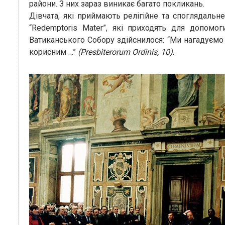
райони. З них зараз виникає багато покликань.
Дівчата, які приймають релігійне та споглядальн
“Redemptoris Mater”, які приходять для допомо
Ватиканського Собору здійснилося: “Ми нагадуємо
корисним …”
(Presbiterorum Ordinis, 10)
.