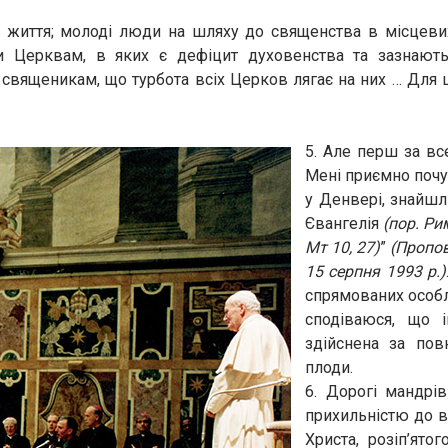
е життя; молоді люди на шляху до священства в місцевих 
ги Церквам, в яких є дефіцит духовенства та зазнают
 священикам, що турбота всіх Церков лягає на них … Для
5. Але перш за вс
Мені приємно почу
у ​​Денвері, знайш
Євангелія
(пор. Рим
Мт 10, 27)
”
(Пропов
15 серпня 1993 р.)
спрямованих особли
сподіваюся, що і
здійснена за пов
плоди.
6. Дорогі мандрі
прихильністю до в
Христа, розіп’ято