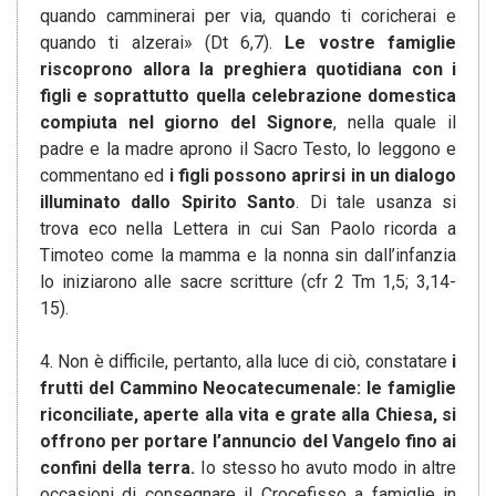
quando camminerai per via, quando ti coricherai e
quando ti alzerai» (Dt 6,7).
Le vostre famiglie
riscoprono allora la preghiera quotidiana con i
figli e soprattutto quella celebrazione domestica
compiuta nel giorno del Signore
, nella quale il
padre e la madre aprono il Sacro Testo, lo leggono e
commentano ed
i figli possono aprirsi in un dialogo
illuminato dallo Spirito Santo
. Di tale usanza si
trova eco nella Lettera in cui San Paolo ricorda a
Timoteo come la mamma e la nonna sin dall’infanzia
lo iniziarono alle sacre scritture (cfr 2 Tm 1,5; 3,14-
15).
4. Non è difficile, pertanto, alla luce di ciò, constatare
i
frutti del Cammino Neocatecumenale: le famiglie
riconciliate, aperte alla vita e
grate alla Chiesa, si
offrono per portare l’annuncio del Vangelo fino ai
confini della terra.
Io stesso ho avuto modo in altre
occasioni di consegnare il Crocefisso a famiglie in