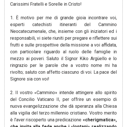
Carissimi Fratelli e Sorelle in Cristo!
1. È motivo per me di grande gioia incontrare voi,
esperti catechisti itineranti del Cammino
Neocatecumenale, che, insieme con gli iniziatori ed i
responsabili, vi siete riuniti per pregare e riflettere sui
frutti e sulle prospettive della missione a voi affidata,
con particolare riguardo al ruolo delle famiglie in
mezzo ai poveri. Saluto il Signor Kiko Argüello e lo
ringrazio per le parole che a vostro nome mi ha
rivolto; saluto con affetto ciascuno di voi. La pace del
Signore sia con voi!
2. Il vostro «Cammino» intende attingere allo spirito
del Concilio Vaticano II, per offrire un esempio di
nuova evangelizzazione che dà speranza alla Chiesa
alla vigilia del terzo millennio cristiano. Vostro merito
è l’aver riscoperto una predicazione
«cherigmatica»,
che invita alla fede anche i «lontani» realizzando