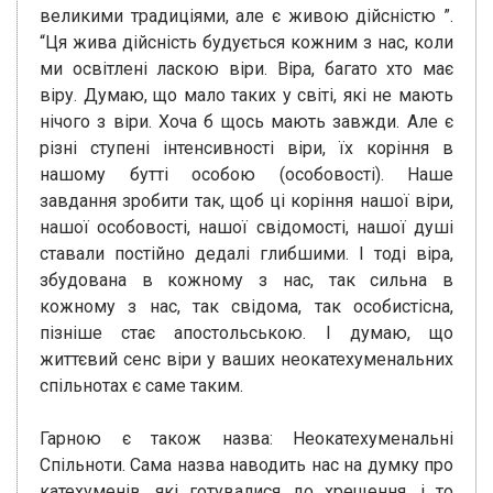
великими традиціями, але є живою дійсністю ”.
“Ця жива дійсність будується кожним з нас, коли
ми освітлені ласкою віри. Віра, багато хто має
віру. Думаю, що мало таких у світі, які не мають
нічого з віри. Хоча б щось мають завжди. Але є
різні ступені інтенсивності віри, їх коріння в
нашому бутті особою (особовості). Наше
завдання зробити так, щоб ці коріння нашої віри,
нашої особовості, нашої свідомості, нашої душі
ставали постійно дедалі глибшими. І тоді віра,
збудована в кожному з нас, так сильна в
кожному з нас, так свідома, так особистісна,
пізніше стає апостольською. І думаю, що
життєвий сенс віри у ваших неокатехуменальних
спільнотах є саме таким.
Гарною є також назва: Неокатехуменальні
Спільноти. Сама назва наводить нас на думку про
катехуменів, які готувалися до хрещення, і то