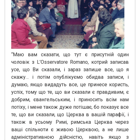
“Маю вам сказати, що тут є присутній один
чоловік з L’Osservatore Romano, котрий записав
усе, що Ви сказали, і зараз запише все, що я
скажу… і потім опублікуємо обидва записи, і
думаю, якщо видадуть все, це принесе користь,
успіх, тому що те, що ви сказали є правдивим, є
добрим, євангельським, і приносить всім нам
потіху, і мене також дуже потішає, бо показує все
те, що ви сказали, що Церква в вашій парафії, і
також в усьому Римі, римська Церква через
ваші спільноти є живою Церквою, а не лише
адміністративною дійсністю, навіть якщо з