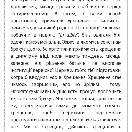
довгий час, місяці і роки, а особливо в період
Чотиридесятниці. А потім, в такий спосіб
підготовані, приймали хрещення з великою
ревністю, у великій радості. Ці традиції можемо
побачити в неділю “
in albis”
, білу одягали білі
одежі, катехуменальні. Зараз, в якомусь сенсі нам
бракує цього, бо християни приймають хрещення
в дитячому віці, коли мають тиждень, місяць,
залежно від рішення батьків. Не вистачає
інституції первісної Церкви, тобто тієї підготовки,
котра б вводила нас в Хрещення. Хрещення стає
чимось звершеним, але не зрілим. І тому,
Неокатехуменальна дійсність пробує доповнити
те, чого нам бракує. Чоловіки і жінки, зрілі так як
ви, повертаються назад до моменту їхнього
хрещення, щоб пережити, підготувати
підготувати наново те, що вже існує в кожному з
нас. Ми є охрещені, дійсність хрещення є