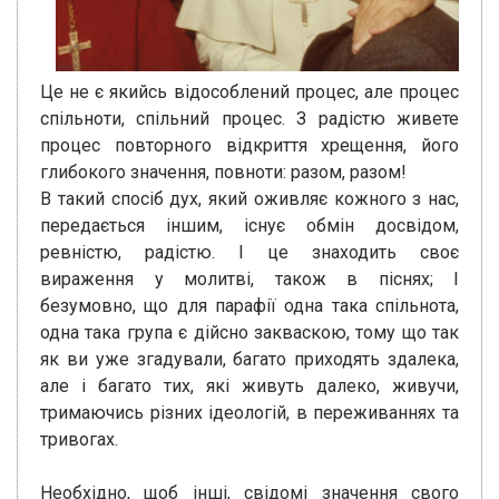
Це не є якийсь відособлений процес, але процес
спільноти, спільний процес. З радістю живете
процес повторного відкриття хрещення, його
глибокого значення, повноти: разом, разом!
В такий спосіб дух, який оживляє кожного з нас,
передається іншим, існує обмін досвідом,
ревністю, радістю. І це знаходить своє
вираження у молитві, також в піснях; І
безумовно, що для парафії одна така спільнота,
одна така група є дійсно закваскою, тому що так
як ви уже згадували, багато приходять здалека,
але і багато тих, які живуть далеко, живучи,
тримаючись різних ідеологій, в переживаннях та
тривогах.
Необхідно, щоб інші, свідомі значення свого