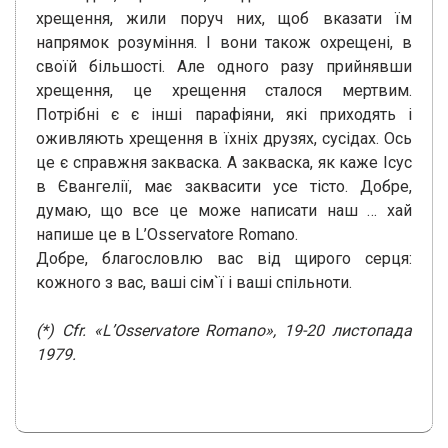
хрещення, жили поруч них, щоб вказати їм
напрямок розуміння. І вони також охрещені, в
своїй більшості. Але одного разу прийнявши
хрещення, це хрещення сталося мертвим.
Потрібні є є інші парафіяни, які приходять і
оживляють хрещення в їхніх друзях, сусідах. Ось
це є справжня закваска. А закваска, як каже Ісус
в Євангелії, має заквасити усе тісто. Добре,
думаю, що все це може написати наш … хай
напише це в L’Osservatore Romano.
Добре, благословлю вас від щирого серця:
кожного з вас, ваші сім`ї і ваші спільноти.
(*) Cfr. «L’Osservatore Romano», 19-20 листопада
1979.