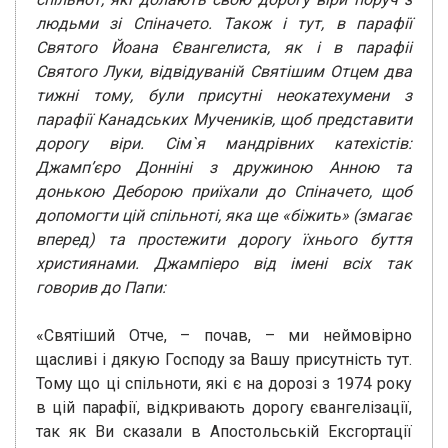
людьми зі Спіначето. Також і тут, в парафії
Святого Йоана Євангелиста, як і в парафіі
Святого Луки, відвідуваній Святішим Отцем два
тижні тому, були присутні неокатехумени з
парафії Канадських Мучеників, щоб представити
дорогу віри. Сім`я мандрівних катехістів:
Джамп’єро Донніні з дружиною Анною та
донькою Деборою приїхали до Спіначето, щоб
допомогти цій спільноті, яка ще «біжить» (змагає
вперед) та простежити дорогу їхнього буття
християнами. Джампіеро від імені всіх так
говорив до Папи:
«Святіший Отче, – почав, – ми неймовірно
щасливі і дякую Господу за Вашу присутність тут.
Тому що ці спільноти, які є на дорозі з 1974 року
в цій парафії, відкривають дорогу євангелізації,
так як Ви сказали в Апостольській Ексгортації