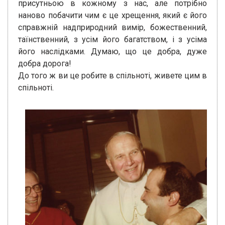
присутньою в кожному з нас, але потрібно
наново побачити чим є це хрещення, який є його
справжній надприродний вимір, божественний,
таїнственний, з усім його багатством, і з усіма
його наслідками. Думаю, що це добра, дуже
добра дорога!
До того ж ви це робите в спільноті, живете цим в
спільноті.