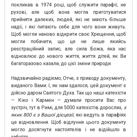
покликав в 1974 році, щоб служити парафії, не
рухові, але щоб вона могла приготуватися
прийняти далеких, людей, які не мають більше
надії, і які питають себе для чого вони живуть.
Щоб могли наново відкрити своє Хрещення, щоб
могли побачити, що це не лише якийсь
реєстраційний запис, але сила Божа, яка нас
відновлює до нового життя, життя дітей, як Ви
багаторазово казали, до цієї зміни природи.
Надзвичайно радіємо, Отче, з приводу документу,
виданого Вами. І, як нам здалося, цей документ є
дійсно даром Святого Духа. Так що наші катехісти
— Кіко і Кармен — думали просити Вас про
зустріч, тут в Римі, для 5000 катехістів дорослих,
з
яких 800 є з Вашої дієцезії,
які ведуть в парафіях
це відновлення. Щоб відлуння цього документу
могло досягнути настоятелів і не відійшло в
забуття.