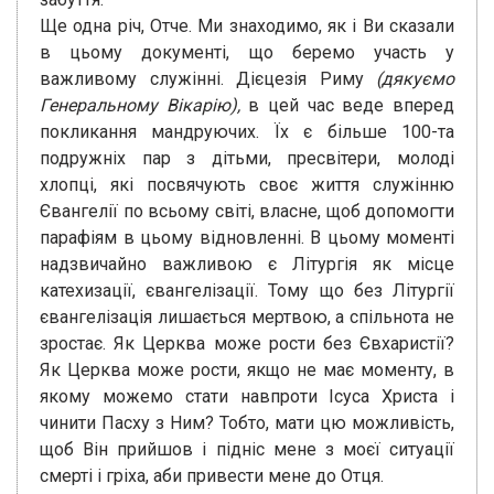
Ще одна річ, Отче. Ми знаходимо, як і Ви сказали
в цьому документі, що беремо участь у
важливому служінні. Дієцезія Риму
(дякуємо
Генеральному Вікарію),
в цей час веде вперед
покликання мандруючих. Їх є більше 100-та
подружніх пар з дітьми, пресвітери, молоді
хлопці, які посвячують своє життя служінню
Євангелії по всьому світі, власне, щоб допомогти
парафіям в цьому відновленні. В цьому моменті
надзвичайно важливою є Літургія як місце
катехизації, євангелізації. Тому що без Літургії
євангелізація лишається мертвою, а спільнота не
зростає. Як Церква може рости без Євхаристії?
Як Церква може рости, якщо не має моменту, в
якому можемо стати навпроти Ісуса Христа і
чинити Пасху з Ним? Тобто, мати цю можливість,
щоб Він прийшов і підніс мене з моєї ситуації
смерті і гріха, аби привести мене до Отця.