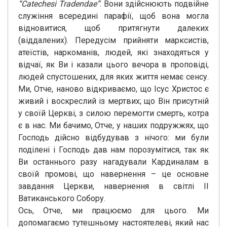
“Catechesi Tradendae”
. Вони здійснюють подвійне
служіння всередині парафії, щоб вона могла
відновитися, щоб притягнути далеких
(віддалених). Передусім прийняти марксистів,
атеїстів, наркоманів, людей, які знаходяться у
відчаї, як Ви і казали цього вечора в проповіді,
людей спустошених, для яких життя немає сенсу.
Ми, Отче, наново відкриваємо, що Ісус Христос є
живий і воскреслий із мертвих; що Він присутній
у своїй Церкві, з силою перемогти смерть, котра
є в нас. Ми бачимо, Отче, у наших подружжях, що
Господь дійсно відбудував з нічого: ми були
поділені і Господь дав нам порозумітися, так як
Ви останнього разу нагадували Кардиналам в
своїй промові, що навернення – це основне
завдання Церкви, навернення в світлі ІІ
Ватиканського Собору.
Ось, Отче, ми працюємо для цього. Ми
допомагаємо тутешньому настоятелеві, який нас