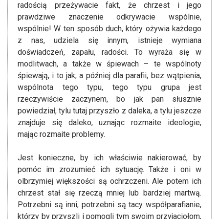
radością przeżywacie fakt, że chrzest i jego
prawdziwe znaczenie odkrywacie wspólnie,
wspólnie! W ten sposób duch, który ożywia każdego
z nas, udziela się innym, istnieje wymiana
doświadczeń, zapału, radości. To wyraża się w
modlitwach, a także w śpiewach – te wspólnoty
śpiewają, i to jak; a później dla parafii, bez wątpienia,
wspólnota tego typu, tego typu grupa jest
rzeczywiście zaczynem, bo jak pan słusznie
powiedział, tylu tutaj przyszło z daleka, a tylu jeszcze
znajduje się daleko, uznając rozmaite ideologie,
mając rozmaite problemy.
Jest konieczne, by ich właściwie nakierować, by
pomóc im zrozumieć ich sytuację. Także i oni w
olbrzymiej większości są ochrzczeni. Ale potem ich
chrzest stał się rzeczą mniej lub bardziej martwą.
Potrzebni są inni, potrzebni są tacy współparafianie,
którzy by przyszli i pomogli tym swoim przyjaciołom,