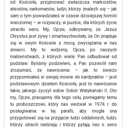
od Kościoła, przyjmować zwłaszcza marksistów,
ateistów, narkomanów, ludzi, którzy znaleźli się – jak
sam o tym powiedziałeś w czasie dzisiejszej homilii
wieczornej – w rozpaczy, w pustce, dla których życie
straciło sens. My, Ojcze, odkrywamy, że Jezus
Chrystus jest żywy i zmartwychwstały, że On znajduje
się w swym Kościele z mocą zwyciężania w nas
śmierci. My to widzimy, Ojcze, po naszych
małżeństwach, z których wiele Pan odbudował od
podstaw. Byliśmy podzieleni, a Pan pozwolił nam
zrozumieć, że nawrócenie – jak to świeżo
przypomniałeś w swojej mowie do kardynałów – jest
podstawowym dziełem Kościoła; jest to nawrócenie
takie, jakiego życzył sobie Sobór Watykański II. Oto
my, Ojcze, pracujemy dla tego celu, pomagamy temu
tu proboszczowi, który nas wezwał w 1974 r. do
posługiwania w tej parafii, aby mogła ona
przygotować się na przyjęcie ludzi oddalonych, ludzi,
którzy utracili nadzieję i którzy pytają nas o sens