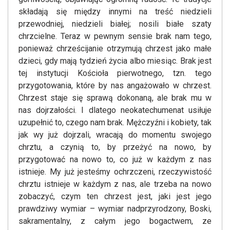
składają się między innymi na treść niedzieli
przewodniej, niedzieli białej; nosili białe szaty
chrzcielne. Teraz w pewnym sensie brak nam tego,
ponieważ chrześcijanie otrzymują chrzest jako małe
dzieci, gdy mają tydzień życia albo miesiąc. Brak jest
tej instytucji Kościoła pierwotnego, tzn. tego
przygotowania, które by nas angażowało w chrzest.
Chrzest staje się sprawą dokonaną, ale brak mu w
nas dojrzałości. I dlatego neokatechumenat usiłuje
uzupełnić to, czego nam brak. Mężczyźni i kobiety, tak
jak wy już dojrzali, wracają do momentu swojego
chrztu, a czynią to, by przeżyć na nowo, by
przygotować na nowo to, co już w każdym z nas
istnieje. My już jesteśmy ochrzczeni, rzeczywistość
chrztu istnieje w każdym z nas, ale trzeba na nowo
zobaczyć, czym ten chrzest jest, jaki jest jego
prawdziwy wymiar – wymiar nadprzyrodzony, Boski,
sakramentalny, z całym jego bogactwem, ze