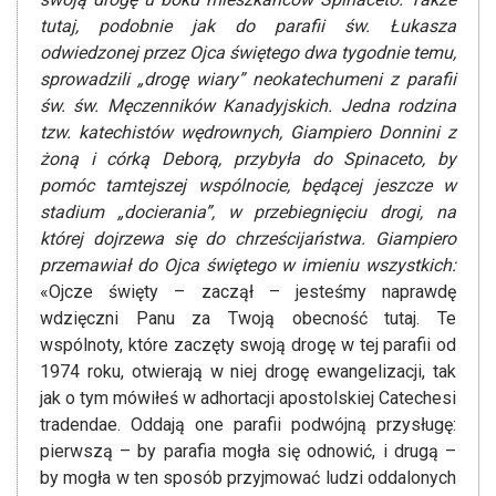
tutaj, podobnie jak do parafii św. Łukasza
odwiedzonej przez Ojca świętego dwa tygodnie temu,
sprowadzili „drogę wiary” neokatechumeni z parafii
św. św. Męczenników Kanadyjskich. Jedna rodzina
tzw. katechistów wędrownych, Giampiero Donnini z
żoną i córką Deborą, przybyła do Spinaceto, by
pomóc tamtejszej wspólnocie, będącej jeszcze w
stadium „docierania”, w przebiegnięciu drogi, na
której dojrzewa się do chrześcijaństwa. Giampiero
przemawiał do Ojca świętego w imieniu wszystkich:
«Ojcze święty – zaczął – jesteśmy naprawdę
wdzięczni Panu za Twoją obecność tutaj. Te
wspólnoty, które zaczęty swoją drogę w tej parafii od
1974 roku, otwierają w niej drogę ewangelizacji, tak
jak o tym mówiłeś w adhortacji apostolskiej Catechesi
tradendae. Oddają one parafii podwójną przysługę:
pierwszą – by parafia mogła się odnowić, i drugą –
by mogła w ten sposób przyjmować ludzi oddalonych