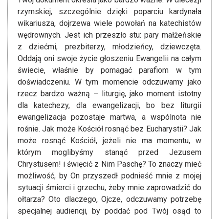
rzymskiej, szczególnie dzięki poparciu kardynała
wikariusza, dojrzewa wiele powołań na katechistów
wędrownych. Jest ich przeszło stu: pary małżeńskie
z dziećmi, prezbiterzy, młodzieńcy, dziewczęta.
Oddają oni swoje życie głoszeniu Ewangelii na całym
świecie, właśnie by pomagać parafiom w tym
doświadczeniu. W tym momencie odczuwamy jako
rzecz bardzo ważną – liturgię, jako moment istotny
dla katechezy, dla ewangelizacji, bo bez liturgii
ewangelizacja pozostaje martwa, a wspólnota nie
rośnie. Jak może Kościół rosnąć bez Eucharystii? Jak
może rosnąć Kościół, jeżeli nie ma momentu, w
którym moglibyśmy stanąć przed Jezusem
Chrystusem! i święcić z Nim Paschę? To znaczy mieć
możliwość, by On przyszedł podnieść mnie z mojej
sytuacji śmierci i grzechu, żeby mnie zaprowadzić do
ołtarza? Oto dlaczego, Ojcze, odczuwamy potrzebę
specjalnej audiencji, by poddać pod Twój osąd to