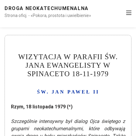
DROGA NEOKATECHUMENALNA
Strona oficj. - «Pokora, prostota i uwielbienie»
WIZYTACJA W PARAFII ŚW.
JANA EWANGELISTY W
SPINACETO 18-11-1979
ŚW. JAN PAWEŁ II
Rzym, 18 listopada 1979 (*)
Szczególnie intensywny był dialog Ojca świętego z
grupami neokatechumenalnymi, które odbywają
swoją drogę u boku mieszkańców Spinaceto. Także