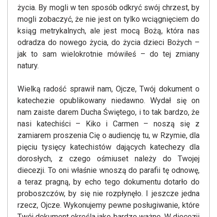
życia. By mogli w ten sposób odkryć swój chrzest, by
mogli zobaczyć, że nie jest on tylko wciągnięciem do
ksiąg metrykalnych, ale jest mocą Bożą, która nas
odradza do nowego życia, do życia dzieci Bożych –
jak to sam wielokrotnie mówiłeś – do tej zmiany
natury.
Wielką radość sprawił nam, Ojcze, Twój dokument o
katechezie opublikowany niedawno. Wydał się on
nam zaiste darem Ducha Świętego, i to tak bardzo, że
nasi katechiści – Kiko i Carmen – noszą się z
zamiarem proszenia Cię o audiencję tu, w Rzymie, dla
pięciu tysięcy katechistów dających katechezy dla
dorosłych, z czego ośmiuset należy do Twojej
diecezji. To oni właśnie wnoszą do parafii tę odnowę,
a teraz pragną, by echo tego dokumentu dotarło do
proboszczów, by się nie rozpłynęło. I jeszcze jedna
rzecz, Ojcze. Wykonujemy pewne posługiwanie, które
Twój dokument określa jako bardzo ważne. W diecezji