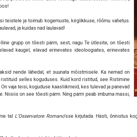
koos!
si teistele ja toimub kogemuste, kirglikkuse, rõõmu vahetus.
ulavad, ja kuidas nad laulavad!
line grupp on tõesti pärm, sest, nagu Te ütlesite, on tõesti
 elavad kaugel, elavad erinevates ideoloogiates, erinevates
elaksid nende lähedal, et suunata mõistmisele. Ka nemad on
 ristituid selles koguduses. Kuid kord ristitud, see Ristimine
n vaja teisi, koguduse kaasliikmeid, kes tulevad ja panevad
e. Niisiis on see tõesti pärm. Ning pärm peab imbuma massi,
eme tal
L’Osservatore Romano
‘sse kirjutada. Hästi, õnnistus k