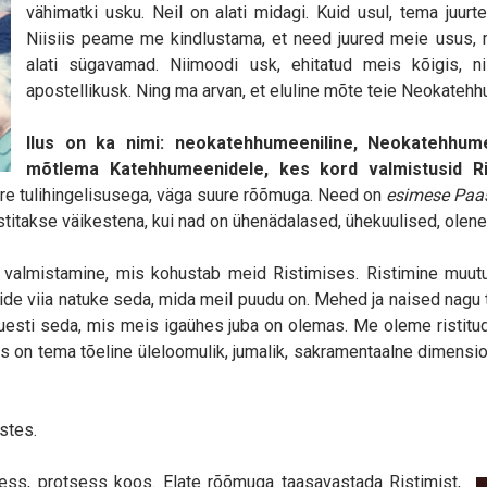
vähimatki usku. Neil on alati midagi. Kuid usul, tema juu
Niisiis peame me kindlustama, et need juured meie usus,
alati sügavamad. Niimoodi usk, ehitatud meis kõigis, nii
apostellikusk. Ning ma arvan, et eluline mõte teie Neokateh
Ilus on ka nimi: neokatehhumeeniline, Neokatehhu
mõtlema Katehhumeenidele, kes kord valmistusid Ri
uure tulihingelisusega, väga suure rõõmuga. Need on
esimese
Paa
stitakse väikestena, kui nad on ühenädalased, ühekuulised, olen
 valmistamine, mis kohustab meid Ristimises. Ristimine muutu
ide viia natuke seda, mida meil puudu on. Mehed ja naised nagu
uuesti seda, mis meis igaühes juba on olemas. Me oleme ristitu
is on tema tõeline üleloomulik, jumalik, sakramentaalne dimensi
stes.
ss, protsess koos. Elate rõõmuga taasavastada Ristimist,