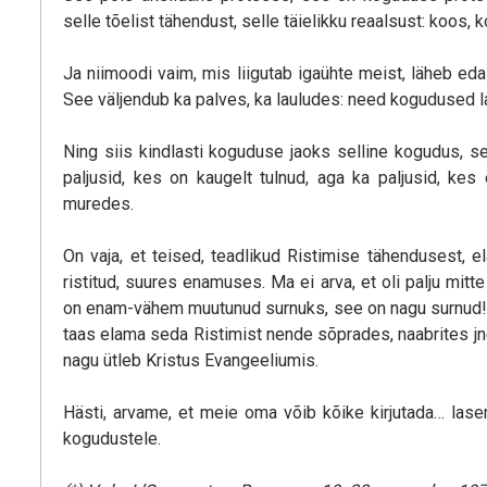
selle tõelist tähendust, selle täielikku reaalsust: koos, 
Ja niimoodi vaim, mis liigutab igaühte meist, läheb eda
See väljendub ka palves, ka lauludes: need kogudused la
Ning siis kindlasti koguduse jaoks selline kogudus, sel
paljusid, kes on kaugelt tulnud, aga ka paljusid, kes
muredes.
On vaja, et teised, teadlikud Ristimise tähendusest, 
ristitud, suures enamuses. Ma ei arva, et oli palju mitte
on enam-vähem muutunud surnuks, see on nagu surnud! O
taas elama seda Ristimist nende sõprades, naabrites jn
nagu ütleb Kristus Evangeeliumis.
Hästi, arvame, et meie oma võib kõike kirjutada… las
kogudustele.