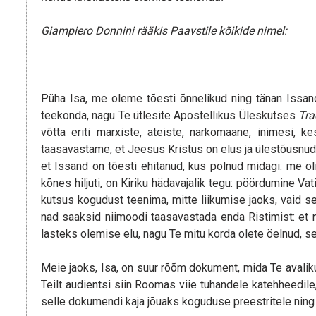
Giampiero Donnini rääkis Paavstile kõikide nimel:
Püha Isa, me oleme tõesti õnnelikud ning tänan Issan
teekonda, nagu Te ütlesite Apostellikus Üleskutses
Tra
võtta eriti marxiste, ateiste, narkomaane, inimesi, ke
taasavastame, et Jeesus Kristus on elus ja ülestõusnud
et Issand on tõesti ehitanud, kus polnud midagi: me o
kõnes hiljuti, on Kiriku hädavajalik tegu: pöördumine V
kutsus kogudust teenima, mitte liikumise jaoks, vaid se
nad saaksid niimoodi taasavastada enda Ristimist: et 
lasteks olemise elu, nagu Te mitu korda olete öelnud, 
Meie jaoks, Isa, on suur rõõm dokument, mida Te avalik
Teilt audientsi siin Roomas viie tuhandele katehheedi
selle dokumendi kaja jõuaks koguduse preestritele ning 