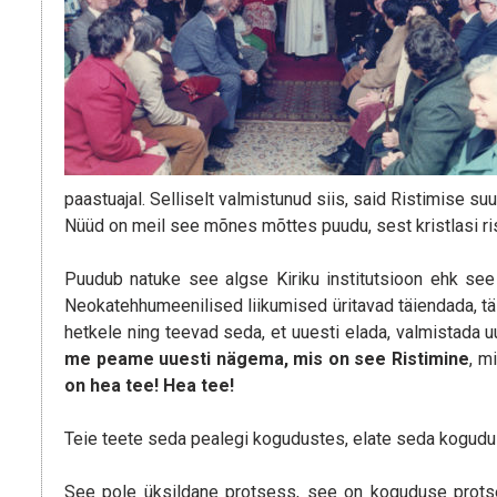
paastuajal. Selliselt valmistunud siis, said Ristimise s
Nüüd on meil see mõnes mõttes puudu, sest kristlasi ri
Puudub natuke see algse Kiriku institutsioon ehk see
Neokatehhumeenilised liikumised üritavad täiendada, tä
hetkele ning teevad seda, et uuesti elada, valmistada 
me peame uuesti nägema, mis on see Ristimine
, m
on hea tee! Hea tee!
Teie teete seda pealegi kogudustes, elate seda kogudu
See pole üksildane protsess, see on koguduse protse