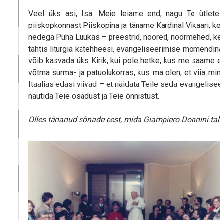
Veel üks asi, Isa. Meie leiame end, nagu Te ütlet
piiskopkonnast Piiskopina ja täname Kardinal Vikaari, k
nedega Püha Luukas – preestrid, noored, noormehed, ke
tähtis liturgia katehheesi, evangeliseerimise momendina
võib kasvada üks Kirik, kui pole hetke, kus me saame 
võtma surma- ja patuolukorras, kus ma olen, et viia min
Itaalias edasi viivad – et näidata Teile seda evangelise
nautida Teie osadust ja Teie õnnistust.
Olles tänanud sõnade eest, mida Giampiero Donnini talle