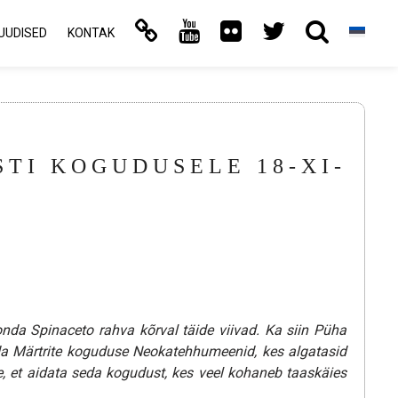
UUDISED
KONTAK
TI KOGUDUSELE 18-XI-
onda Spinaceto rahva kõrval täide viivad. Ka siin Püha
a Märtrite koguduse Neokatehhumeenid, kes algatasid
, et aidata seda kogudust, kes veel kohaneb taaskäies