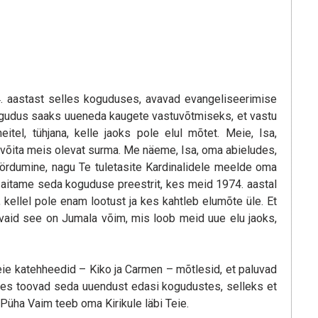
4. aastast selles koguduses, avavad evangeliseerimise
kogudus saaks uueneda kaugete vastuvõtmiseks, et vastu
eitel, tühjana, kelle jaoks pole elul mõtet. Meie, Isa,
 võita meis olevat surma. Me näeme, Isa, oma abieludes,
öördumine, nagu Te tuletasite Kardinalidele meelde oma
s, aitame seda koguduse preestrit, kes meid 1974. aastal
 kellel pole enam lootust ja kes kahtleb elumõte üle. Et
 vaid see on Jumala võim, mis loob meid uue elu jaoks,
eie katehheedid – Kiko ja Carmen – mõtlesid, et paluvad
 kes toovad seda uuendust edasi kogudustes, selleks et
Püha Vaim teeb oma Kirikule läbi Teie.