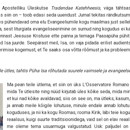
e Apostelliku Üleskutse
Tradendae Katehheesis,
väga tähtsa
es siin on – toob edasi seda uuendust: Jumal tekitas rändkutsumu
s pühendavad oma elu Evangeeliumile kogu maailmas just sellek
, sest liturgiata evangeliseerimine on surnud ning kogudus ei k
ennast Jeesuse Kristuse ette panna ja temaga Paasapüha pühit
d Isa juurde. Seepärast meil, Isa, on vaja pidada erilist audien
erimise kogemust, et Te saaks osa võtta rõõmust ja ka probleemide
 ütles, tahtis Püha Isa rõhutada suurele vaimsele ja evangeelse
Ma pean teile ütlema, et siin on üks L’Osservatore Romano (
mida Te ütlesite ning nüüd kirjutab üles kõike seda, mida mi
et kui nad kõike avaldavad, siis on see on, ma ütleks, kasum
ja annab meile kõigile lohutuse, minule endale annab lohutust
koguduses, ja nii ka kogu Roomas, rooma Kirik, läbi teie kogud
reaalsus, kuigi suurte traditsioonidega, vaid sel on elav rea
me oleme tema usuarmuga valgustatud. Usk: paljudel on 