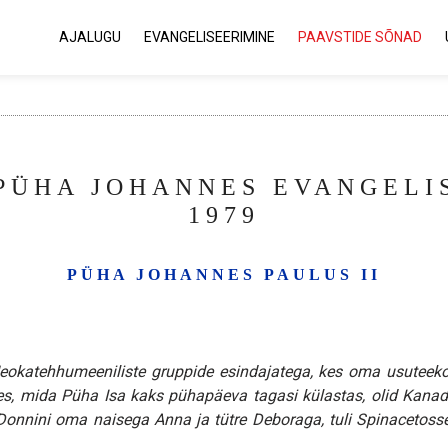
AJALUGU
EVANGELISEERIMINE
PAAVSTIDE SÕNAD
PÜHA JOHANNES EVANGELIS
1979
PÜHA JOHANNES PAULUS II
 Neokatehhumeeniliste gruppide esindajatega, kes oma usuteek
s, mida Püha Isa kaks pühapäeva tagasi külastas, olid Kanad
nnini oma naisega Anna ja tütre Deboraga, tuli Spinacetosse