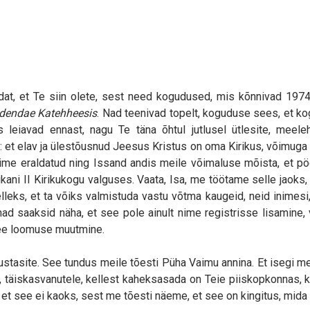
dat, et Te siin olete, sest need kogudused, mis kõnnivad 197
dendae Katehheesis
. Nad teenivad topelt, koguduse sees, et 
s leiavad ennast, nagu Te täna õhtul jutlusel ütlesite, meeleh
: et elav ja ülestõusnud Jeesus Kristus on oma Kirikus, võimuga
lime eraldatud ning Issand andis meile võimaluse mõista, et p
atikani II Kirikukogu valguses. Vaata, Isa, me töötame selle jaok
lleks, et ta võiks valmistuda vastu võtma kaugeid, neid inimesi,
nad saaksid näha, et see pole ainult nime registrisse lisamine,
see loomuse muutmine.
ustasite. See tundus meile tõesti Püha Vaimu annina. Et isegi m
le, täiskasvanutele, kellest kaheksasada on Teie piiskopkonnas,
et see ei kaoks, sest me tõesti näeme, et see on kingitus, mida 