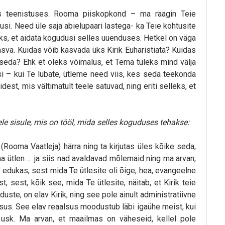
s teenistuses. Rooma piiskopkond – ma räägin Teie
si. Need üle saja abielupaari lastega- ka Teie kohtusite
s, et aidata kogudusi selles uuenduses. Hetkel on väga
asva. Kuidas võib kasvada üks Kirik Euharistiata? Kuidas
seda? Ehk et oleks võimalus, et Tema tuleks mind välja
tsi – kui Te lubate, ütleme need viis, kes seda teekonda
st, mis vältimatult teele satuvad, ning eriti selleks, et
le sisule, mis on tööl, mida selles koguduses tehakse:
Rooma Vaatleja) härra ning ta kirjutas üles kõike seda,
na ütlen … ja siis nad avaldavad mõlemaid ning ma arvan,
, edukas, sest mida Te ütlesite oli õige, hea, evangeelne
, sest, kõik see, mida Te ütlesite, näitab, et Kirik teie
uste, on elav Kirik, ning see pole ainult administratiivne
alsus. See elav reaalsus moodustub läbi igaühe meist, kui
usk. Ma arvan, et maailmas on väheseid, kellel pole