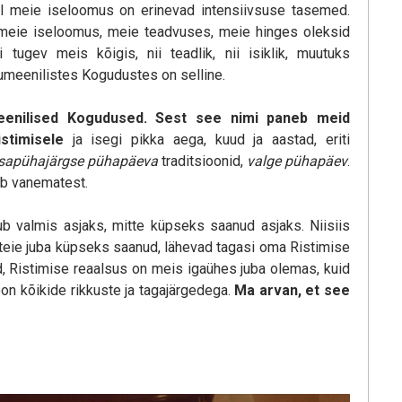
rtel meie iseloomus on erinevad intensiivsuse tasemed.
 meie iseloomus, meie teadvuses, meie hinges oleksid
 tugev meis kõigis, nii teadlik, nii isiklik, muutuks
humeenilistes Kogudustes on selline.
meenilised Kogudused. Sest see nimi paneb meid
stimisele
ja isegi pikka aega, kuud ja aastad, eriti
sapühajärgse pühapäeva
traditsioonid,
valge pühapäev
.
eb vanematest.
b valmis asjaks, mitte küpseks saanud asjaks. Niisiis
 teie juba küpseks saanud, lähevad tagasi oma Ristimise
d, Ristimise reaalsus on meis igaühes juba olemas, kuid
oon kõikide rikkuste ja tagajärgedega.
Ma arvan, et see