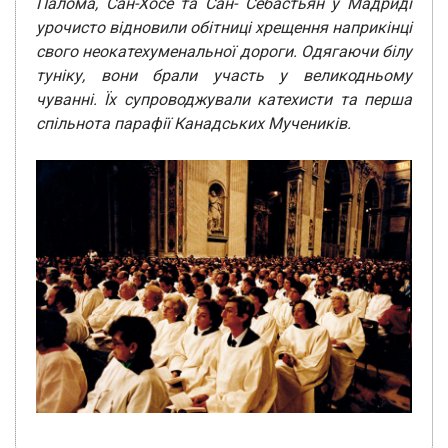
Палома, Сан-Хосе та Сан-
Себастьян у Мадриді
урочисто відновили обітниці хрещення наприкінці
свого
неокатехуменальної дороги. Одягаючи білу
туніку, вони брали участь у
великодньому
чуванні. Їх супроводжували катехисти та перша
спільнота парафії
Канадських Мучеників.