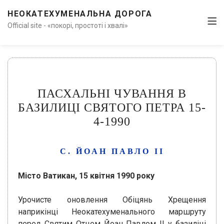
НЕОКАТЕХУМЕНАЛЬНА ДОРОГА
Official site - «покорі, простоті і хвалі»
ПАСХАЛЬНІ ЧУВАННЯ В
БАЗИЛИЦІ СВЯТОГО ПЕТРА 15-
4-1990
С. ЙОАН ПАВЛО ІІ
Місто Ватикан, 15 квітня 1990 року
Урочисте оновлення Обіцянь Хрещення
наприкінці Неокатехуменального маршруту
перед Святим Отцем Йоан Павлом ІІ у базиліці