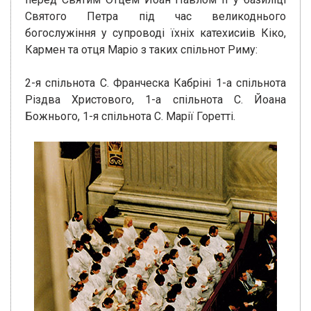
Святого Петра під час великоднього
богослужіння у супроводі їхніх катехисиів Кіко,
Кармен та отця Маріо з таких спільнот Риму:
2-я спільнота С. Франческа Кабріні 1-а спільнота
Різдва Христового, 1-а спільнота С. Йоана
Божнього, 1-я спільнота С. Марії Горетті.