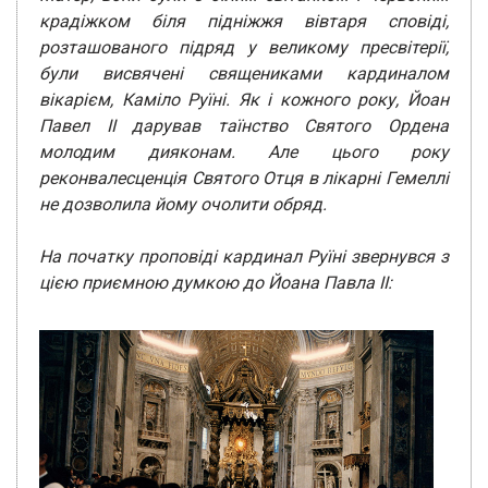
крадіжком біля підніжжя вівтаря сповіді,
розташованого підряд у великому пресвітерії,
були висвячені священиками кардиналом
вікарієм, Каміло Руїні. Як і кожного року, Йоан
Павел II дарував таїнство Святого Ордена
молодим дияконам. Але цього року
реконвалесценція Святого Отця в лікарні Гемеллі
не дозволила йому очолити обряд.
На початку проповіді кардинал Руїні звернувся з
цією приємною думкою до Йоана Павла ІІ: