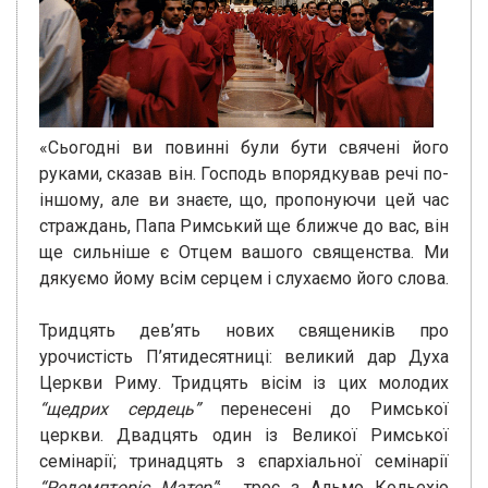
«Сьогодні ви повинні були бути свячені його
руками, сказав він. Господь впорядкував речі по-
іншому, але ви знаєте, що, пропонуючи цей час
страждань, Папа Римський ще ближче до вас, він
ще сильніше є Отцем вашого священства. Ми
дякуємо йому всім серцем і слухаємо його слова.
Тридцять дев’ять нових священиків про
урочистість П’ятидесятниці: великий дар Духа
Церкви Риму. Тридцять вісім із цих молодих
“щедрих сердець”
перенесені до Римської
церкви. Двадцять один із Великої Римської
семінарії; тринадцять з єпархіальної семінарії
“Редемпторіс Матер”
; троє з Альмо Кольехіо