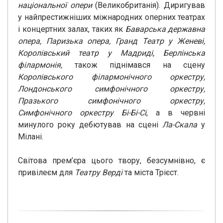
національної опери
(Великобританія). Диригував
у найпрестижніших міжнародних оперних театрах
і концертних залах, таких як
Баварська державна
опера, Паризька опера, Гранд Театр у Женеві,
Королівський театр у Мадриді, Берлінська
філармонія,
також піднімався на сцену
Королівського філармонічного оркестру,
Лондонського симфонічного оркестру,
Празького симфонічного оркестру,
Симфонічного оркестру Бі-Бі-Сі
, а в червні
минулого року дебютував на сцені
Ла-Скала
у
Мілані.
Світова прем’єра цього твору, безсумнівно, є
привілеєм для
Театру Верді
та міста Трієст.