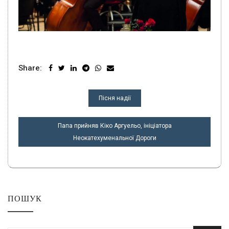
Share:
НАВІГАЦІЯ
Пісня надії
ЗАПИСІВ
Папа прийняв Кіко Аргуельо, ініціатора
Неокатехуменальної Дороги
ПОШУК