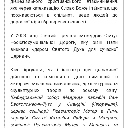
дієцезіального християнського втаємничення,
яка через катехизацію, Слово Боже і таїнства, що
проживаються в спільноті, веде людей до
дорослої віри і братерської єдності.
У 2008 році Святий Престол затвердив Статут
Неокатехуменальної Дороги, яку різні Папи
визнали «даром Святого Духа для сучасної
Церкви».
Кіко Аргуельо, як і ініціатор цієї церковної
дійсності та композитор двох симфоній, є
автором важливих живописних, архітектурних та
скульптурних творів по всьому світу:
Кафедральний собор Мадрида, парафія Сан-
Бартоломео-ін-Туто у Скандічі (Флоренція),
церква семінарії Редемпторіс Матер в Римі,
парафія Святої Каталіни Лаборе в Мадриді,
семінарії Редемпторіс Матер в Мачераті та