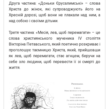
Друга частина: «Доньки Єрусалимські» – слова
Христа до жінок, які супроводжують його на
Хресній дорозі, щоб вони не плакали над ним, а
над собою і своїми дітьми.
Третя частина: «Месія, лев, щоб перемагати» – це
слова християнського мученика IV століття
Вікторіна Петавського, який поетично розкриває і
проголошує таємницю Христа, який, прийшовши
як лев, щоб перемагати, стає агнцем, беручи на
себе зло людини, щоб перевести її зі смерті до
життя.