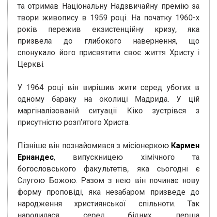
та отримав Національну Надзвичайну премію за
твори живопису в 1959 році. На початку 1960-х
років пережив екзистенційну кризу, яка
призвела до глибокого навернення, що
спонукало його присвятити своє життя Христу і
Церкві.
У 1964 році він вирішив жити серед убогих в
одному бараку на околиці Мадрида. У цій
маргіналізованій ситуації Кіко зустрівся з
присутністю розп’ятого Христа.
Пізніше він познайомився з місіонеркою
Кармен
Ернандес
, випускницею хімічного та
богословського факультетів, яка сьогодні є
Слугою Божою. Разом з нею він починає нову
форму проповіді, яка незабаром призведе до
народження християнської спільноти. Так
народилася, серед бідних, перша