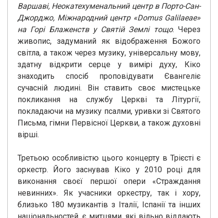
Варшаві, Неокатехуменальний центр в Порто-Сан-
Джорджо, Міжнародний центр «Domus Galilaeae»
на Горі Блаженств у Святій Землі тощо
. Через
живопис, задуманий як відображення Божого
світла, а також через музику, універсальну мову,
здатну відкрити серце у вимірі духу, Кіко
знаходить спосіб проповідувати Євангеліє
сучасній людині. Він ставить своє мистецьке
покликання на службу Церкві та Літургії,
покладаючи на музику псалми, уривки зі Святого
Письма, гімни Первісної Церкви, а також духовні
вірші.
Третьою особливістю цього концерту в Трієсті є
оркестр. Його заснував Кіко у 2010 році для
виконання своєї першої опери «Страждання
невинних». Як учасники оркестру, так і хору,
близько 180 музикантів з Італії, Іспанії та інших
національностей, є митцями, які вільно віддають