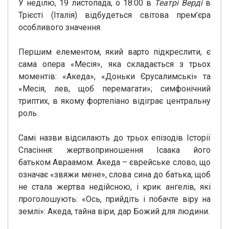
У неділю, 19 листопада, о 18:00 в
Театрі Верді
в
Трієсті (Італія) відбудеться світова прем’єра
особливого значення.
Першим елементом, який варто підкреслити, є
сама опера «Месія», яка складається з трьох
моментів: «Акеда», «Доньки Єрусалимські» та
«Месія, лев, щоб перемагати»; симфонічний
триптих, в якому фортепіано відіграє центральну
роль.
Самі назви відсилають до трьох епізодів Історії
Спасіння: жертвоприношення Ісаака його
батьком Авраамом. Акеда – єврейське слово, що
означає «звяжи мене», слова сина до батька, щоб
не стала жертва недійсною, і крик ангелів, які
проголошують: «Ось, прийдіть і побачте віру на
землі»: Акеда, тайна віри, дар Божий для людини.