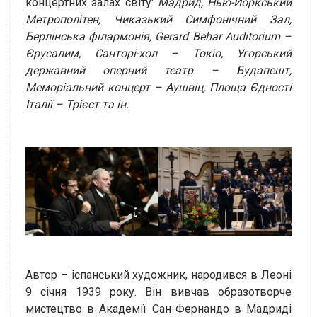
концертних залах світу:
Мадрид, Нью-Йоркський
Метрополітен, Чиказький Симфонічний Зал,
Берлінська філармонія, Gerard Behar Auditorium –
Єрусалим, Санторі-хол – Токіо, Угорський
державний оперний театр – Будапешт,
Меморіальний концерт – Аушвіц, Площа Єдності
Італії – Трієст та ін.
Автор – іспанський художник, народився в Леоні
9 січня 1939 року. Він вивчав образотворче
мистецтво в Академії Сан-Фернандо в Мадриді