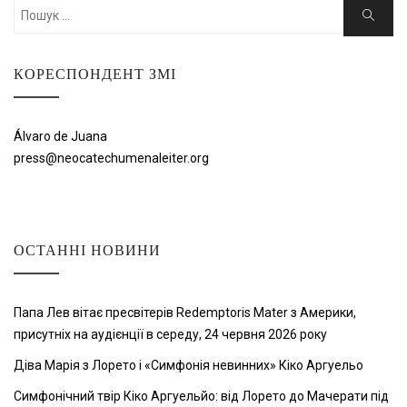
Шукати:
Пошук
КОРЕСПОНДЕНТ ЗМІ
Álvaro de Juana
press@neocatechumenaleiter.org
ОСТАННІ НОВИНИ
Папа Лев вітає пресвітерів Redemptoris Mater з Америки,
присутніх на аудієнції в середу, 24 червня 2026 року
Діва Марія з Лорето і «Симфонія невинних» Кіко Аргуельо
Симфонічний твір Кіко Аргуельйо: від Лорето до Мачерати під