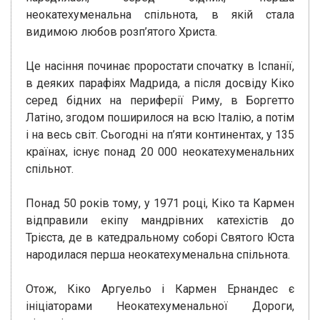
неокатехуменальна спільнота, в якій стала
видимою любов розп’ятого Христа.
Це насіння починає проростати спочатку в Іспанії,
в деяких парафіях Мадрида, а після досвіду Кіко
серед бідних на периферії Риму, в Боргетто
Латіно, згодом поширилося на всю Італію, а потім
і на весь світ. Сьогодні на п’яти континентах, у 135
країнах, існує понад 20 000 неокатехуменальних
спільнот.
Понад 50 років тому, у 1971 році, Кіко та Кармен
відправили екіпу мандрівних катехістів до
Трієста, де в катедральному соборі Святого Юста
народилася перша неокатехуменальна спільнота.
Отож, Кіко Аргуельо і Кармен Ернандес є
ініціаторами Неокатехуменальної Дороги,