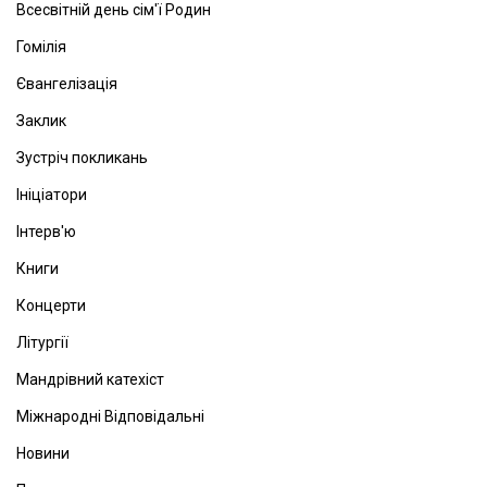
Всесвітній день сім'ї Родин
Гомілія
Євангелізація
Заклик
Зустріч покликань
Ініціатори
Інтерв'ю
Книги
Концерти
Літургії
Мандрівний катехіст
Міжнародні Відповідальні
Новини