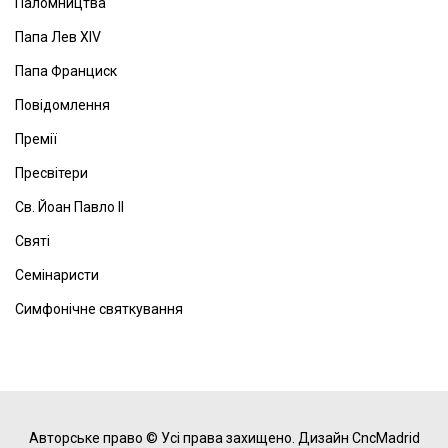
Паломництва
Папа Лев ХІV
Папа Франциск
Повідомлення
Премії
Пресвітери
Св. Йоан Павло ІІ
Святі
Семінаристи
Симфонічне святкування
Авторське право © Усі права захищено.
Дизайн CncMadrid