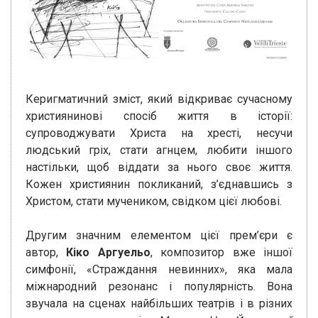
Керигматичний зміст, який відкриває сучасному
християнинові спосіб життя в історії:
супроводжувати Христа на хресті, несучи
людський гріх, стати агнцем, любити іншого
настільки, щоб віддати за нього своє життя.
Кожен християнин покликаний, з’єднавшись з
Христом, стати мучеником, свідком цієї любові.
Другим значним елементом цієї прем’єри є
автор,
Кіко Аргуельо
, композитор вже іншої
симфонії, «Страждання невинних», яка мала
міжнародний резонанс і популярність. Вона
звучала на сценах найбільших театрів і в різних