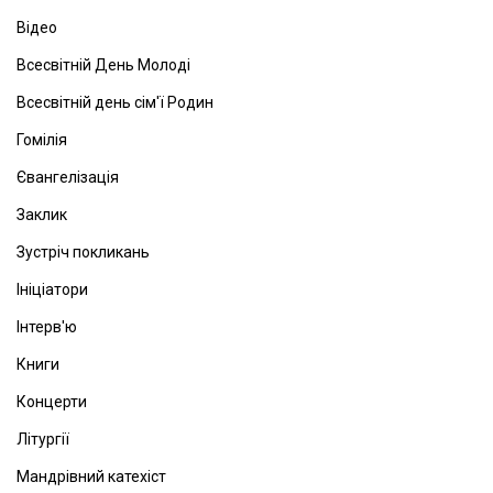
Відео
Всесвітній День Молоді
Всесвітній день сім'ї Родин
Гомілія
Євангелізація
Заклик
Зустріч покликань
Ініціатори
Інтерв'ю
Книги
Концерти
Літургії
Мандрівний катехіст