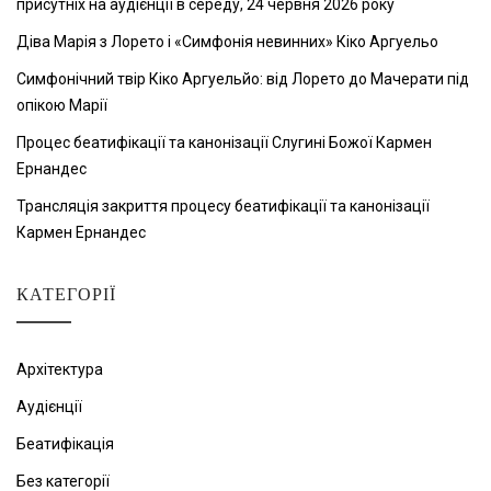
присутніх на аудієнції в середу, 24 червня 2026 року
Діва Марія з Лорето і «Симфонія невинних» Кіко Аргуельо
Симфонічний твір Кіко Аргуельйо: від Лорето до Мачерати під
опікою Марії
Процес беатифікації та канонізації Слугині Божої Кармен
Ернандес
Трансляція закриття процесу беатифікації та канонізації
Кармен Ернандес
КАТЕГОРІЇ
Архітектура
Аудієнції
Беатифікація
Без категорії