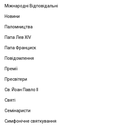
Міжнародні Відповідальні
Новини
Паломництва
Папа Лев ХІV
Папа Франциск
Повідомлення
Премії
Пресвітери
Св. Йоан Павло ІІ
Святі
Семінаристи
Симфонічне святкування