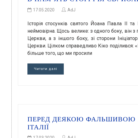
17.05.2020
AdJ
Історія стосунків святого Йоана Павла ІІ та
неймовірна. Щось велике: з одного боку, він з
Церкви, а з іншого боку, зі сторони Ініціат
Церкви. Цілком справедливо Кіко поділився: «В
більше того, що ми просили
Читати далі
ПЕРЕД ДЕЯКОЮ ФАЛЬШИВОЮ 
ІТАЛІЇ
17.03.2020
AdJ