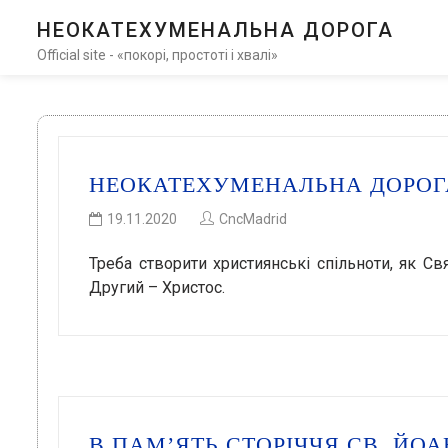
НЕОКАТЕХУМЕНАЛЬНА ДОРОГА
Official site - «покорі, простоті і хвалі»
НЕОКАТЕХУМЕНАЛЬНА ДОРОГА
19.11.2020
CncMadrid
Треба створити християнські спільноти, як Свя
Другий – Христос.
В ПАМ’ЯТЬ СТОРІЧЧЯ СВ. ЙОА