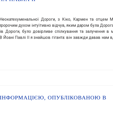
 Неокатехуменальної Дороги, з Кіко, Кармен та отцем М
 пророчим духом інтуїтивно відчув, яким даром була Дорог
орів Дороги, було довірливе спілкування та залучення в 
 Йоані Павлі II я знайшов гіганта: він завжди давав нам в
ІНФОРМАЦІЄЮ, ОПУБЛІКОВАНОЮ В