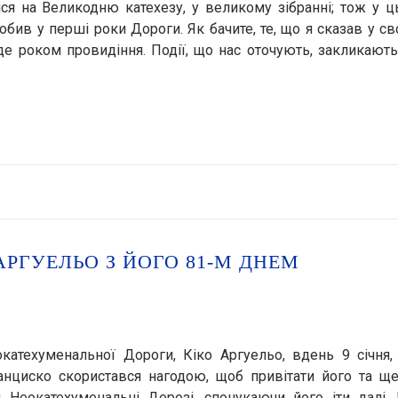
ся на Великодню катехезу, у великому зібранні; тож у 
обив у перші роки Дороги. Як бачите, те, що я сказав у с
уде роком провидіння. Події, що нас оточують, закликають
АРГУЕЛЬО З ЙОГО 81-М ДНЕМ
катехуменальної Дороги, Кіко Аргуельо, вдень 9 січня
анциско скористався нагодою, щоб привітати його та ще
Неокатехуменальні Дорозі, спонукаючи його іти далі. 