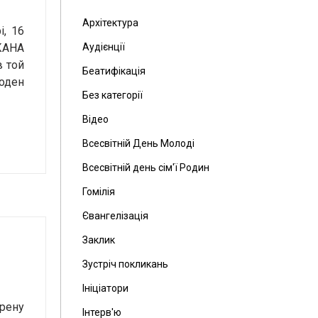
Архітектура
і, 16
УКАНА
Аудієнції
в той
Беатифікація
жоден
Без категорії
Відео
Всесвітній День Молоді
Всесвітній день сім'ї Родин
Гомілія
Євангелізація
Заклик
Зустріч покликань
Ініціатори
орену
Інтерв'ю