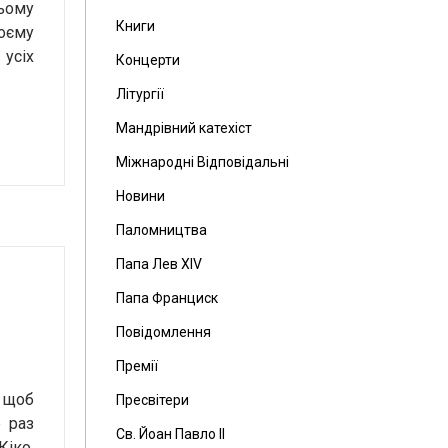
цьому
Книги
воєму
 усіх
Концерти
Літургії
Мандрівний катехіст
Міжнародні Відповідальні
Новини
Паломництва
Папа Лев ХІV
Папа Франциск
Повідомлення
Премії
, щоб
Пресвітери
 раз
Св. Йоан Павло ІІ
Кіко,