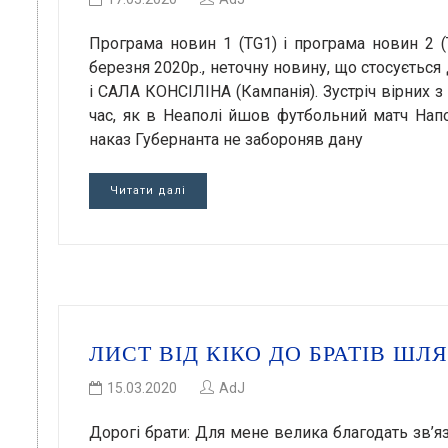
Програма новин 1 (TG1) і програма новин 2 (
березня 2020р., неточну новину, що стосуєтьс
і САЛА КОНСІЛІНА (Кампанія). Зустріч вірних з
час, як в Неаполі йшов футбольний матч Напол
наказ Губернанта не забороняв дану
Читати далі
ЛИСТ ВІД КІКО ДО БРАТІВ ШЛ
15.03.2020
AdJ
Дорогі брати: Для мене велика благодать зв’яз