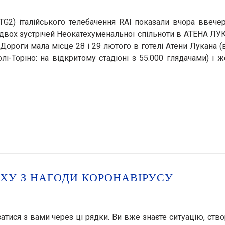
TG2) італійського телебачення RAI показали вчора ввечер
я двох зустрічей Неокатехуменальної спільноти в АТЕНА Л
 Дороги мала місце 28 і 29 лютого в готелі Атени Лукана (
і-Торіно: на відкритому стадіоні з 55.000 глядачами) і 
ЯХУ З НАГОДИ КОРОНАВІРУСУ
атися з вами через ці рядки. Ви вже знаєте ситуацію, ств