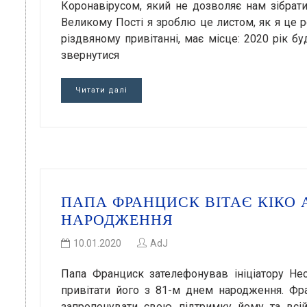
Коронавірусом, який не дозволяє нам зібрати
Великому Пості я зроблю це листом, як я це р
різдвяному привітанні, має місце: 2020 рік б
звернутися
Читати далі
ПАПА ФРАНЦИСК ВІТАЄ КІКО 
НАРОДЖЕННЯ
10.01.2020
AdJ
Папа Франциск зателефонував ініціатору Нео
привітати його з 81-м днем народження. Фр
запропонувати свою підтримку йому та всій 