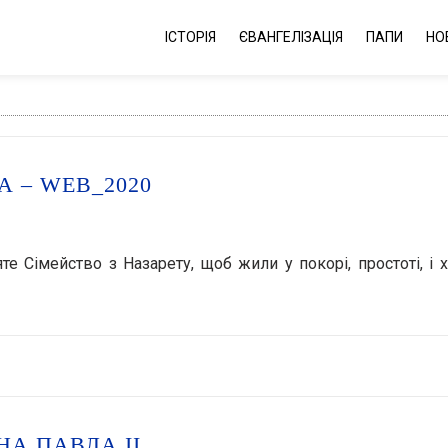
ІСТОРІЯ
ЄВАНГЕЛІЗАЦІЯ
ПАПИ
НО
 – WEB_2020
те Сімейство з Назарету, щоб жили у покорі, простоті, і х
НА ПАВЛА II