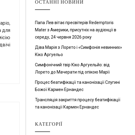
ОСТАННІ НОВИНИ
аріо,
Папа Лев вітає пресвітерів Redemptoris
а для
Mater з Америки, присутніх на аудієнції в
місію
середу, 24 червня 2026 року
двічі
Діва Марія з Лорето і «Симфонія невинних»
Кіко Аргуельо
Симфонічний твір Кіко Аргуельйо: від
Лорето до Мачерати під опікою Марії
Процес беатифікації та канонізації Слугині
Божої Кармен Ернандес
Трансляція закриття процесу беатифікації
та канонізації Кармен Ернандес
КАТЕГОРІЇ