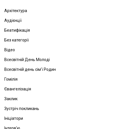
Архітектура
Аудієнції
Беатифікація
Без категорії
Відео
Всесвітній День Молоді
Всесвітній день сім'ї Родин
Гомілія
Євангелізація
Заклик
Зустріч покликань
Ініціатори
Інтерв'ю