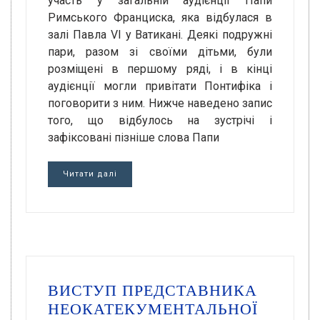
участь у загальній аудієнції Папи
Римського Франциска, яка відбулася в
залі Павла VI у Ватикані. Деякі подружні
пари, разом зі своїми дітьми, були
розміщені в першому ряді, і в кінці
аудієнції могли привітати Понтифіка і
поговорити з ним. Нижче наведено запис
того, що відбулось на зустрічі і
зафіксовані пізніше слова Папи
Читати далі
ВИСТУП ПРЕДСТАВНИКА
НЕОКАТЕКУМЕНТАЛЬНОЇ