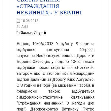
«СТРАЖДАННЯ
НЕВИННИХ» У БЕРЛІНІ
10.06.2018
AdJ
Заклик
,
Літургії
Берлін, 10/06/2018 У суботу, 9 червня,
відбулося святкування 40-річчя
існування Неокатехуменальної Дороги в
Берліні. Сьогодні, у неділю 10-го, також
відбулась презентація книги «Нотатки»,
автором якої є засновник і міжнародний
відповідальний за Дорогу Кіко Аргуельо.
О 8 годині вечора (за місцевим часом), в
Філармонії також відбудеться
симфонічно-катехитичне святкування
“Страждання невинних”. З нагоди цієї
події, Держсекретар Ватикану П’єтро