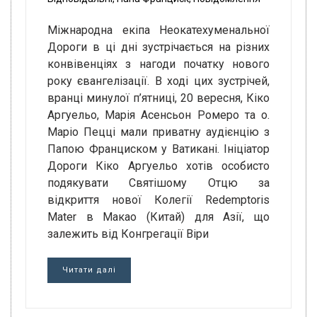
Міжнародна екіпа Неокатехуменальної
Дороги в ці дні зустрічається на різних
конвівенціях з нагоди початку нового
року євангелізації. В ході цих зустрічей,
вранці минулої п’ятниці, 20 вересня, Кіко
Аргуельо, Марія Асенсьон Ромеро та о.
Маріо Пецці мали приватну аудієнцію з
Папою Франциском у Ватикані. Ініціатор
Дороги Кіко Аргуельо хотів особисто
подякувати Святішому Отцю за
відкриття нової Колегії Redemptoris
Mater в Макао (Китай) для Азії, що
залежить від Конгрегації Віри
Читати далі