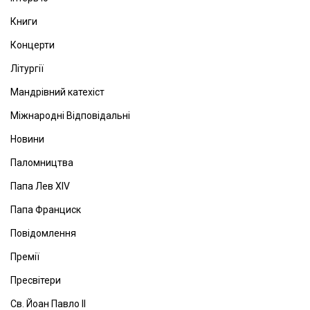
Книги
Концерти
Літургії
Мандрівний катехіст
Міжнародні Відповідальні
Новини
Паломництва
Папа Лев ХІV
Папа Франциск
Повідомлення
Премії
Пресвітери
Св. Йоан Павло ІІ