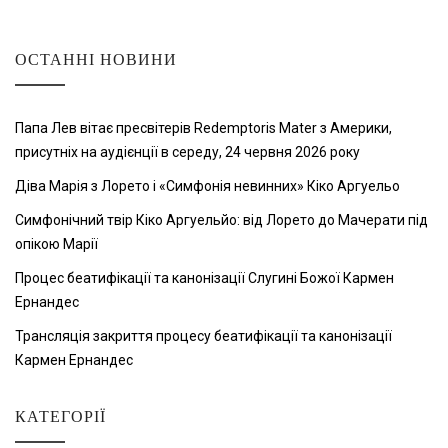
ОСТАННІ НОВИНИ
Папа Лев вітає пресвітерів Redemptoris Mater з Америки,
присутніх на аудієнції в середу, 24 червня 2026 року
Діва Марія з Лорето і «Симфонія невинних» Кіко Аргуельо
Симфонічний твір Кіко Аргуельйо: від Лорето до Мачерати під
опікою Марії
Процес беатифікації та канонізації Слугині Божої Кармен
Ернандес
Трансляція закриття процесу беатифікації та канонізації
Кармен Ернандес
КАТЕГОРІЇ