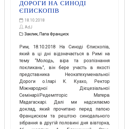
ДОРОГИ НА СИНОДІ
ЄПИСКОПІВ
18.10.2018
AdJ
Заклик
,
Папа Франциск
Рим, 18.10.2018 На Синоді Єпископів,
який в ці дні відзначається в Римі на
тему “Молодь, віра та розпізнання
покликань”, він бере участь в якості
представника Неокатехуменальної
Дороги о.Іларі К. Куахо, Ректор
Міжнародної Дієцезіальної
СемінаріїРедемпторіс Матерв
Мадагаскарі. Далі ми надсилаємо
доклад, який прочитано перед папою
Франциском та рештою синодального
зібрання в другій половині дня вівторка,