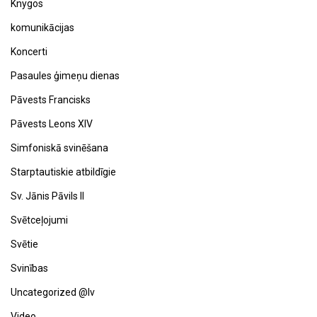
Knygos
komunikācijas
Koncerti
Pasaules ģimeņu dienas
Pāvests Francisks
Pāvests Leons XIV
Simfoniskā svinēšana
Starptautiskie atbildīgie
Sv. Jānis Pāvils II
Svētceļojumi
Svētie
Svinības
Uncategorized @lv
Video