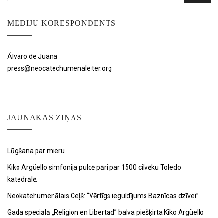
MEDIJU KORESPONDENTS
Álvaro de Juana
press@neocatechumenaleiter.org
JAUNĀKAS ZIŅAS
Lūgšana par mieru
Kiko Argüello simfonija pulcē pāri par 1500 cilvēku Toledo
katedrālē.
Neokatehumenālais Ceļš: “Vērtīgs ieguldījums Baznīcas dzīvei”
Gada speciālā „Religion en Libertad” balva piešķirta Kiko Argüello