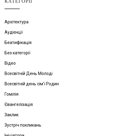
КАТЕГОРІЇ
Архітектура
Аудієнції
Беатифікація
Без категорії
Відео
Всесвітній День Молоді
Всесвітній день сім'ї Родин
Гомілія
Євангелізація
Заклик
Зустріч покликань
Ініціатори