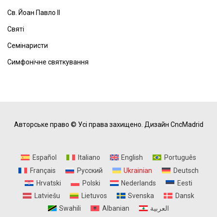
Св. Йоан Павло ІІ
Святі
Семінаристи
Симфонічне святкування
Авторське право © Усі права захищено.
Дизайн CncMadrid
Español
Italiano
English
Português
Français
Русский
Ukrainian
Deutsch
Hrvatski
Polski
Nederlands
Eesti
Latviešu
Lietuvos
Svenska
Dansk
Swahili
Albanian
العربية