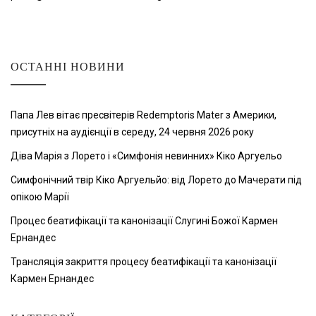
ОСТАННІ НОВИНИ
Папа Лев вітає пресвітерів Redemptoris Mater з Америки,
присутніх на аудієнції в середу, 24 червня 2026 року
Діва Марія з Лорето і «Симфонія невинних» Кіко Аргуельо
Симфонічний твір Кіко Аргуельйо: від Лорето до Мачерати під
опікою Марії
Процес беатифікації та канонізації Слугині Божої Кармен
Ернандес
Трансляція закриття процесу беатифікації та канонізації
Кармен Ернандес