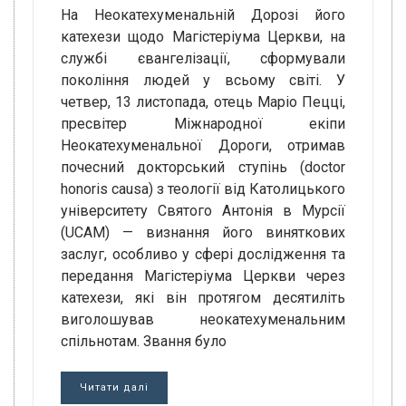
На Неокатехуменальній Дорозі його
катехези щодо Магістеріума Церкви, на
службі євангелізації, сформували
покоління людей у всьому світі. У
четвер, 13 листопада, отець Маріо Пецці,
пресвітер Міжнародної екіпи
Неокатехуменальної Дороги, отримав
почесний докторський ступінь (doctor
honoris causa) з теології від Католицького
університету Святого Антонія в Мурсії
(UCAM) — визнання його виняткових
заслуг, особливо у сфері дослідження та
передання Магістеріума Церкви через
катехези, які він протягом десятиліть
виголошував неокатехуменальним
спільнотам. Звання було
Читати далі