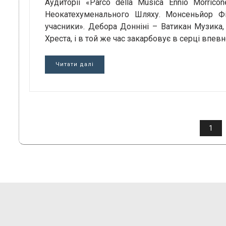
Аудиторії «Parco della Musica Ennio Morri
Неокатехуменального Шляху. Монсеньйор Фі
учасники». Дебора Донніні – Ватикан Музика,
Хреста, і в той же час закарбовує в серці впевн
Читати далі
ПАГІНАЦІЯ
1
ЗАПИСІВ