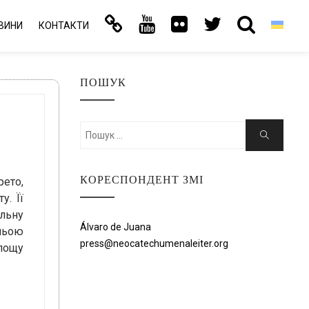
ВИНИ
КОНТАКТИ
ПОШУК
Шукати:
Пошук
КОРЕСПОНДЕНТ ЗМІ
рето,
у. Її
альну
Álvaro de Juana
тньою
press@neocatechumenaleiter.org
лощу