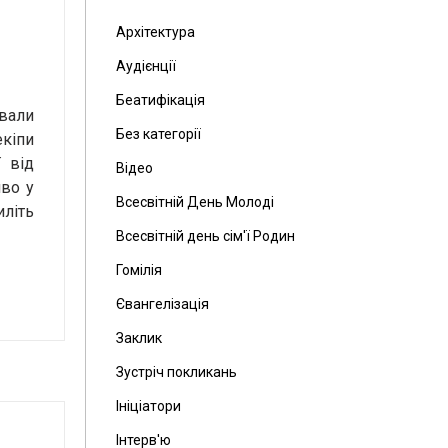
Архітектура
Аудієнції
Беатифікація
ували
Без категорії
екіпи
ї від
Відео
иво у
Всесвітній День Молоді
літь
Всесвітній день сім'ї Родин
Гомілія
Євангелізація
Заклик
Зустріч покликань
Ініціатори
Інтерв'ю