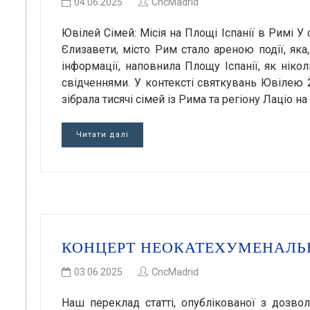
04.06.2025
CncMadrid
Ювілей Сімей: Місія на Площі Іспанії в Римі У 
Єлизавети, місто Рим стало ареною події, як
інформації, наповнила Площу Іспанії, як ні
свідченнями. У контексті святкувань Ювілею 
зібрала тисячі сімей із Рима та регіону Лаціо на
Читати далі
КОНЦЕРТ НЕОКАТЕХУМЕНАЛЬН
03.06.2025
CncMadrid
Наш переклад статті, опублікованої з дозво