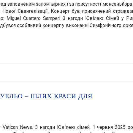
ред заповненим залом вірних і за присутності монсеньйора
х Нової Євангелізації. Концерт був присвячений стражд
ор: Miguel Cuartero Samperi З нагоди Ювілею Сімей у Ри
 відбувся особливий концерт у виконанні Симфонічного орк
УЕЛЬО – ШЛЯХ КРАСИ ДЛЯ
у Vatican News. З нагоди Ювілею сімей, 1 червня 2025 р