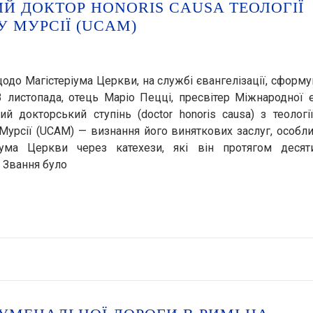
ИЙ ДОКТОР HONORIS CAUSA ТЕОЛОГІЇ
 МУРСІЇ (UCAM)
одо Магістеріума Церкви, на службі євангелізації, сформ
3 листопада, отець Маріо Пецці, пресвітер Міжнародної 
 докторський ступінь (doctor honoris causa) з теологі
 Мурсії (UCAM) — визнання його виняткових заслуг, особл
ума Церкви через катехези, які він протягом десяти
 Звання було