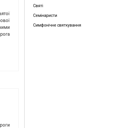
Святі
вятої
Семінаристи
сової
Симфонічне святкування
ючими
орога
ороги