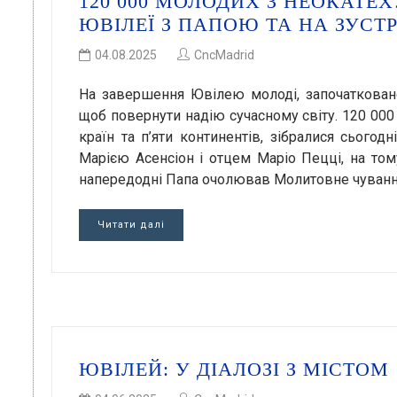
120 000 МОЛОДИХ З НЕОКАТЕ
ЮВІЛЕЇ З ПАПОЮ ТА НА ЗУСТ
04.08.2025
CncMadrid
На завершення Ювілею молоді, започаткова
щоб повернути надію сучасному світу. 120 000
країн та п’яти континентів, зібралися сього
Марією Асенсіон і отцем Маріо Пецці, на тому
напередодні Папа очолював Молитовне чування,
Читати далі
ЮВІЛЕЙ: У ДІАЛОЗІ З МІСТОМ