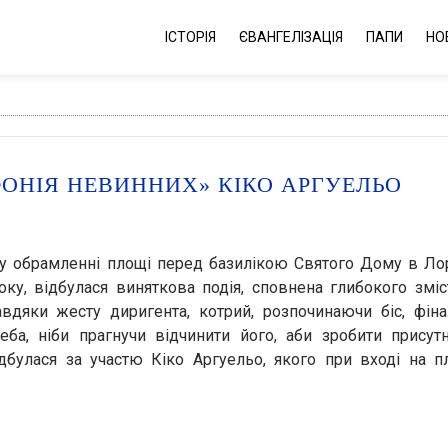
ІСТОРІЯ
ЄВАНГЕЛІЗАЦІЯ
ПАПИ
НО
МФОНІЯ НЕВИННИХ» КІКО АРГУЕЛЬО
у обрамленні площі перед базилікою Святого Дому в Ло
ку, відбулася виняткова подія, сповнена глибокого зміст
вдяки жесту диригента, котрий, розпочинаючи біс, фін
неба, ніби прагнучи відчинити його, аби зробити прису
дбулася за участю Кіко Аргуельо, якого при вході на п