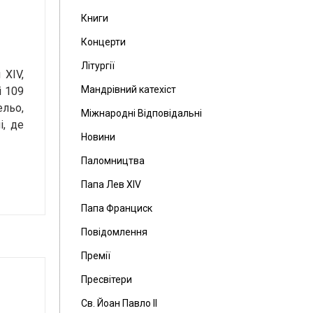
Книги
Концерти
Літургії
XIV,
Мандрівний катехіст
і 109
ельо,
Міжнародні Відповідальні
і, де
Новини
Паломництва
Папа Лев ХІV
Папа Франциск
Повідомлення
Премії
Пресвітери
Св. Йоан Павло ІІ