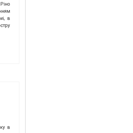
 Ріно
анням
мі, в
естру
оку в