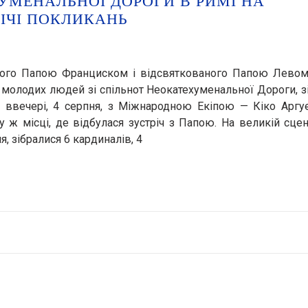
ХУМЕНАЛЬНОЇ ДОРОГИ В РИМІ НА
РІЧІ ПОКЛИКАНЬ
ного Папою Франциском і відсвяткованого Папою Левом 
 молодих людей зі спільнот Неокатехуменальної Дороги, з
дні ввечері, 4 серпня, з Міжнародною Екіпою — Кіко Аргу
 ж місці, де відбулася зустріч з Папою. На великій сцен
 зібралися 6 кардиналів, 4