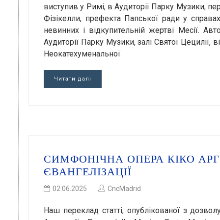
виступив у Римі, в Аудиторії Парку Музики, пе
Фізікелли, префекта Папської ради у справа
невинних і відкупительній жертві Месії. Авт
Аудиторії Парку Музики, залі Святої Цецилії,
Неокатехуменальної
Читати далі
СИМФОНІЧНА ОПЕРА КІКО АРГ
ЄВАНГЕЛІЗАЦІЇ
02.06.2025
CncMadrid
Наш переклад статті, опублікованої з дозвол