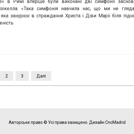
cone» в Римі вперше були виконані дві симфонії заснов
зікелла: «Така симфонія навчила нас, що ми не глядач
 яка занурює в страждання Христа і Діви Марії біля під
еність
2
3
Далі
Авторське право © Усі права захищено.
Дизайн CncMadrid