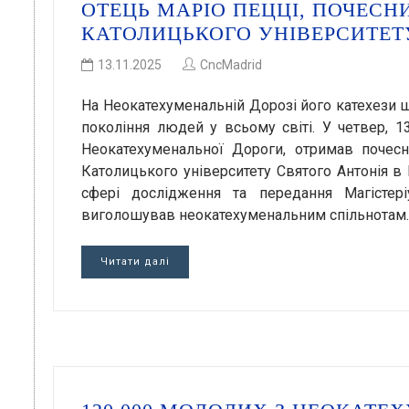
ОТЕЦЬ МАРІО ПЕЦЦІ, ПОЧЕСН
КАТОЛИЦЬКОГО УНІВЕРСИТЕТУ
13.11.2025
CncMadrid
На Неокатехуменальній Дорозі його катехези щ
покоління людей у всьому світі. У четвер, 1
Неокатехуменальної Дороги, отримав почесний
Католицького університету Святого Антонія в
сфері дослідження та передання Магістері
виголошував неокатехуменальним спільнотам.
Читати далі