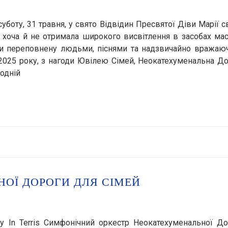
суботу, 31 травня, у свято Відвідин Пресвятої Діви Марії с
а, хоча й не отримала широкого висвітлення в засобах ма
коли переповнену людьми, піснями та надзвичайно вража
2025 року, з нагоди Ювілею Сімей, Неокатехуменальна Д
 одній
ОЇ ДОРОГИ ДЛЯ СІМЕЙ
лу In Terris Симфонічний оркестр Неокатехуменальної Д