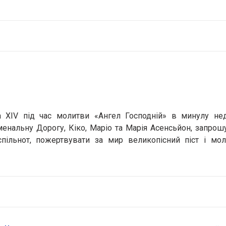
а XIV під час молитви «Ангел Господній» в минулу нед
менальну Дорогу, Кіко, Маріо та Марія Асенсьйон, запро
спільнот, пожертвувати за мир великопісний піст і мо