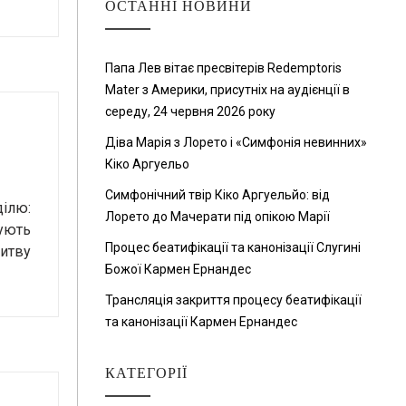
ОСТАННІ НОВИНИ
Папа Лев вітає пресвітерів Redemptoris
Mater з Америки, присутніх на аудієнції в
середу, 24 червня 2026 року
Діва Марія з Лорето і «Симфонія невинних»
Кіко Аргуельо
Симфонічний твір Кіко Аргуельйо: від
ілю:
Лорето до Мачерати під опікою Марії
шують
Процес беатифікації та канонізації Слугині
литву
Божої Кармен Ернандес
Трансляція закриття процесу беатифікації
та канонізації Кармен Ернандес
КАТЕГОРІЇ