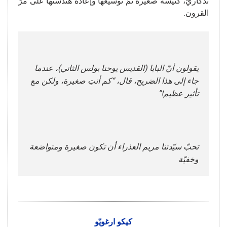
تذكاريّ، كنيسة صغيرة تمّ توسيعها وإعادة هندستها على مرّ
القرون.
يقولون أنّ البابا (القديس يوحنا بولس الثاني)، عندما
جاء إلى هذا الضريح، قال، “كم أنتِ صغيرة، ولكن مع
تأثير عظيم!”
تحبّ سيّدتنا مريم العذراء أن تكون صغيرة ومتواضعة
وخفيّة
كيكو ارغويّو