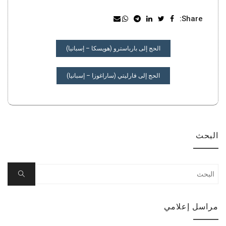
Share:
تصفّح
الحج إلى بارباسترو (هويسكا – إسبانيا)
المقالات
الحج إلى فارليتي (ساراغوزا – إسبانيا)
البحث
Search
Search
for:
مراسل إعلامي