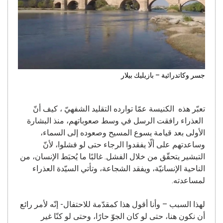
جسر وكاتدرائية – بازيليك بيلار
تعبّر هذه الكنيسة عمّا توارده التقليد الشفهيّ ، كيف أنّ
العذراء رافقت الرسل في وسط صعوباتهم، منذ البشارة
الأولى بعد قيامة يسوع المسيح وصعوده إلى السماء،
وساعدتهم على ألّا يفقدوا الرجاء حتى لو فشلوا، لأنّ
التبشير يتحقّق من خلال الفشل. غالبًا ما يُحبَط الإنسان، من
الناحية الإنسانيّة، ويفقد الشجاعة، وتأتي السيّدة العذراء
لمساعدته.
لهذا السبب – وأنا أقول هذا كمقدّمة للاحتفال- إنّه لأمر رائع
أن نكون هنا، حتى لو كان الجوّ حارًا، وحتى لو كنّا غير