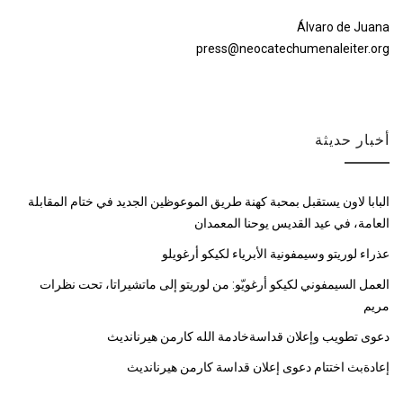
Álvaro de Juana
press@neocatechumenaleiter.org
أخبار حديثة
البابا لاون يستقبل بمحبة كهنة طريق الموعوظين الجديد في ختام المقابلة
العامة، في عيد القديس يوحنا المعمدان
عذراء لوريتو وسيمفونية الأبرياء لكيكو أرغويلو
العمل السيمفوني لكيكو أرغويّو: من لوريتو إلى ماتشيراتا، تحت نظرات
مريم
دعوى تطويب وإعلان قداسةخادمة الله كارمن هيرنانديث
إعادةبث اختتام دعوى إعلان قداسة كارمن هيرنانديث