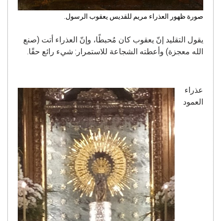
صورة ظهور العذراء مريم للقديس يعقوب الرسول.
يقول التقليد إنّ يعقوب كان مُحبطًا، وإنّ العذراء أتت (صنع
الله معجزة) وأعطته الشجاعة للاستمرار: شيء رائع حقًا.
عذراء
العمود