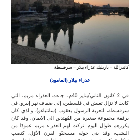
كاتدرائيّة – بازيليك عذراء بيلار – سرقسطة
عذراء بيلار (العامود)
في 2 كانون الثاني/يناير 40م.، جاءت العذراء مريم، التي
كانت لا تزال تعيش في فلسطين، إلى ضفاف نهر إيبرو، في
سرقسطة، لتعزية الرسول يعقوب (سانتياغو)، والذي كان
برفقة مجموعة صغيرة من المُهتدين الى الايمان، وقد كان
يكرزهم طوال اليوم. تركت لهم العذراء مريم عمودًا من
اليشب، وقد بنى حوله مسيحيّو القرن الأوّل، كنصب