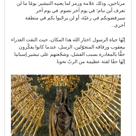
مرتاحين، وذلك علامة ورمز لما يعنيه التبشير: يومًا ما لن
نعرف أين ننام؛ في يوم آخر نصوم. في يوم آخر
سيرفضونكم في رعيّة، أو لن يرحّبوا بكم في منطقة
أخرى…
إنّها حياة الرسول. اختار الله هذا المكان، حيث التقت العذراء
بيعقوب ورفاقه المتجوّلين، الرسل، عندما كانوا يفكّرون
حقًّا بالمغادرة بسبب الفشل، وشجّعتهم على تبشير إسبانيا.
إنّها حقًا لفتة عظيمة من الربّ نحونا.