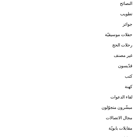
النصائح
تطويب
جوائز
حفلات موسيقيّة
رحلات الحج
غير مصنف
قدّيسون
كتب
كهنة
لقاء الدعوات
مبشّرون متجوّلون
مجال الاتصالات
مقابلات بابويّة