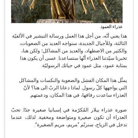
عذراء العمود
هذا يعني أنّه، من أجل هذا العمل ورسالة التبشير في الألفيّة
الثالثة، وللأجيال الجديدة، سنواجه العديد من الصعوبات،
والكثير من الاضطهاد، والعديد من المشاكل؛ ولكن هنا،
تخبرنا سيّدتنا العذراء أنّها ستساعدنا. عسى أن يكون هذا
بمثابة عمود، مثل عمود في حياتك الرسوليّة.
يمثّل هذا المكان الفشل والصعوبة والنكسات والمشاكل
التي يواجهها كلّ رسول. لماذا دعانا الربّ الى هنا؟ لأنّ
العذراء ساعدت رفاقها، في هذا المكان، ودعمتهم.
صورة عذراء بيلار المُكرّمة في إسبانيا صغيرة جدًا. تحبّ
العذراء أن تكون صغيرة ومتواضعة ومخفية. لذلك، عندما
تدخل في الزياح، سنرنّم “مريم، مريم الصغيرة”.