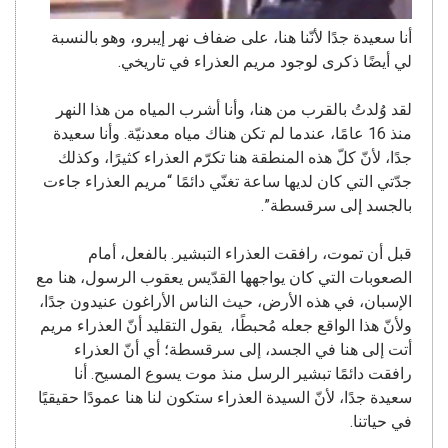
أنا سعيدة جدًا لأنّنا هنا، على ضفاف نهر إيبرو، وهو بالنسبة
لي أيضًا ذكرى لوجود مريم العذراء في تاريخي.
لقد وُلدتُ بالقرب من هنا، وأنا أشرب المياه من هذا النهر
منذ 16 عامًا، عندما لم تكن هناك مياه معدنيّة. وأنا سعيدة
جدًا، لأنّ كلّ هذه المنطقة هنا تكرّم العذراء كثيرًا، وكذلك
جدّتي التي كان لديها ساعة تغنّي دائمًا “مريم العذراء جاءت
بالجسد إلى سرقسطة”.
قبل أن تموت، رافقت العذراء التبشير. بالفعل، أمام
الصعوبات التي كان يواجهها القدّيس يعقوب الرسول، هنا مع
الإسبان، في هذه الأرض، حيث الناس الأراغون عنيدون جدًا،
ولأنّ هذا الواقع جعله مُحبطًا، يقول التقليد أنّ العذراء مريم
أتت إلى هنا في الجسد، إلى سرقسطة؛ أي أنّ العذراء
رافقت دائمًا تبشير الرسل منذ موت يسوع المسيح. أنا
سعيدة جدًا، لأنّ السيدة العذراء ستكون لنا هنا عمودًا حقيقيًا
في حياتنا.