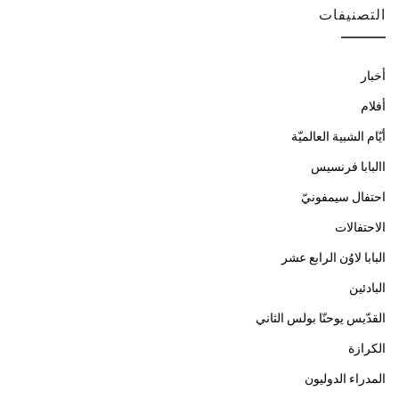
التصنيفات
أخبار
أفلام
أيّام الشبية العالميّة
االبابا فرنسيس
احتفال سيمفونيّ
الاحتفالات
البابا لاوُن الرابع عشر
البادئين
القدّيس يوحنّا بولس الثاني
الكرازة
المدراء الدوليون