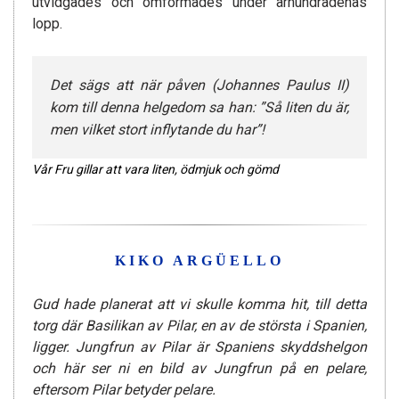
utvidgades och omformades under århundradenas
lopp.
Det sägs att när påven (Johannes Paulus II)
kom till denna helgedom sa han: ”Så liten du är,
men vilket stort inflytande du har”!
Vår Fru gillar att vara liten, ödmjuk och gömd
KIKO ARGÜELLO
Gud hade planerat att vi skulle komma hit, till detta
torg där Basilikan av Pilar, en av de största i Spanien,
ligger. Jungfrun av Pilar är Spaniens skyddshelgon
och här ser ni en bild av Jungfrun på en pelare,
eftersom Pilar betyder pelare.