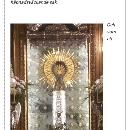
häpnadsväckande sak.
Och
som
ett