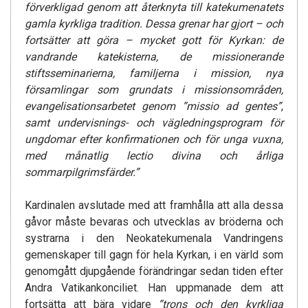
förverkligad genom att återknyta till katekumenatets
gamla kyrkliga tradition. Dessa grenar har gjort – och
fortsätter att göra – mycket gott för Kyrkan: de
vandrande katekisterna, de missionerande
stiftsseminarierna, familjerna i mission, nya
församlingar som grundats i missionsområden,
evangelisationsarbetet genom
”missio ad gentes”
,
samt undervisnings- och vägledningsprogram för
ungdomar efter konfirmationen och för unga vuxna,
med månatlig
lectio divina
och årliga
sommarpilgrimsfärder.”
Kardinalen avslutade med att framhålla att alla dessa
gåvor måste bevaras och utvecklas av bröderna och
systrarna i den Neokatekumenala Vandringens
gemenskaper till gagn för hela Kyrkan, i en värld som
genomgått djupgående förändringar sedan tiden efter
Andra Vatikankonciliet. Han uppmanade dem att
fortsätta att bära vidare
”trons och den kyrkliga