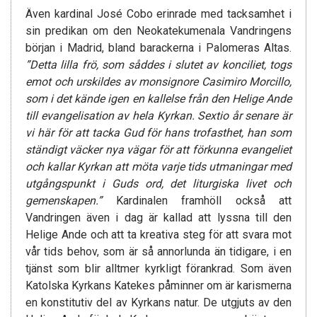
Även kardinal José Cobo erinrade med tacksamhet i
sin predikan om den Neokatekumenala Vandringens
början i Madrid, bland barackerna i Palomeras Altas.
”Detta lilla frö, som såddes i slutet av konciliet, togs
emot och urskildes av monsignore Casimiro Morcillo,
som i det kände igen en kallelse från den Helige Ande
till evangelisation av hela Kyrkan. Sextio år senare är
vi här för att tacka Gud för hans trofasthet, han som
ständigt väcker nya vägar för att förkunna evangeliet
och kallar Kyrkan att möta varje tids utmaningar med
utgångspunkt i Guds ord, det liturgiska livet och
gemenskapen.”
Kardinalen framhöll också att
Vandringen även i dag är kallad att lyssna till den
Helige Ande och att ta kreativa steg för att svara mot
vår tids behov, som är så annorlunda än tidigare, i en
tjänst som blir alltmer kyrkligt förankrad. Som även
Katolska Kyrkans Katekes påminner om är karismerna
en konstitutiv del av Kyrkans natur. De utgjuts av den