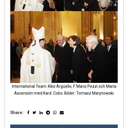
International Team: Kiko Argüello, F. Mario Pezzi och María
Ascensión med Kard. Cobo. Bilder: Tomasz Marynowski
Share:
INLÄGGSNAVIGERING