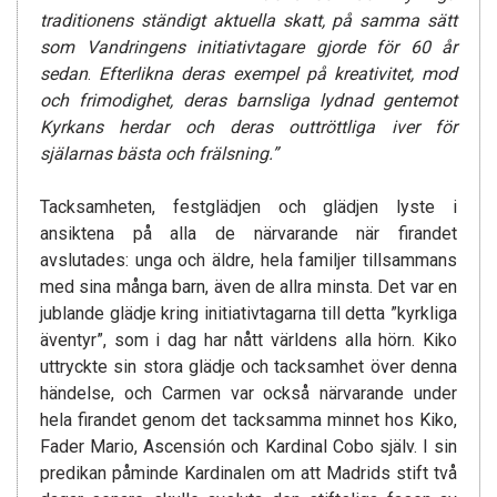
traditionens ständigt aktuella skatt, på samma sätt
som Vandringens initiativtagare gjorde för 60 år
sedan
.
Efterlikna deras exempel på kreativitet, mod
och frimodighet, deras barnsliga lydnad gentemot
Kyrkans herdar och deras outtröttliga iver för
själarnas bästa och frälsning.”
Tacksamheten, festglädjen och glädjen lyste i
ansiktena på alla de närvarande när firandet
avslutades: unga och äldre, hela familjer tillsammans
med sina många barn, även de allra minsta. Det var en
jublande glädje kring initiativtagarna till detta ”kyrkliga
äventyr”, som i dag har nått världens alla hörn. Kiko
uttryckte sin stora glädje och tacksamhet över denna
händelse, och Carmen var också närvarande under
hela firandet genom det tacksamma minnet hos Kiko,
Fader Mario, Ascensión och Kardinal Cobo själv. I sin
predikan påminde Kardinalen om att Madrids stift två