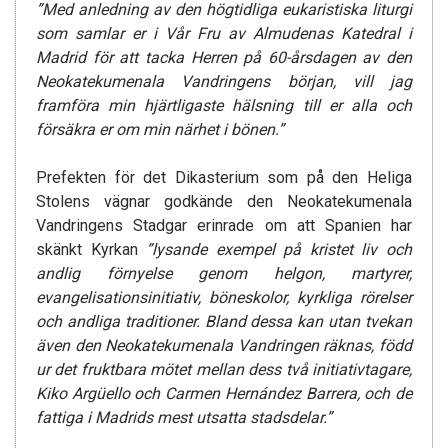
”Med anledning av den högtidliga eukaristiska liturgi
som samlar er i Vår Fru av Almudenas Katedral i
Madrid för att tacka Herren på 60-årsdagen av den
Neokatekumenala Vandringens början, vill jag
framföra min hjärtligaste hälsning till er alla och
försäkra er om min närhet i bönen.”
Prefekten för det Dikasterium som på den Heliga
Stolens vägnar godkände den Neokatekumenala
Vandringens Stadgar erinrade om att Spanien har
skänkt Kyrkan
”lysande exempel på kristet liv och
andlig förnyelse genom helgon, martyrer,
evangelisationsinitiativ, böneskolor, kyrkliga rörelser
och andliga traditioner. Bland dessa kan utan tvekan
även den Neokatekumenala Vandringen räknas, född
ur det fruktbara mötet mellan dess två initiativtagare,
Kiko Argüello och Carmen Hernández Barrera, och de
fattiga i Madrids mest utsatta stadsdelar.”